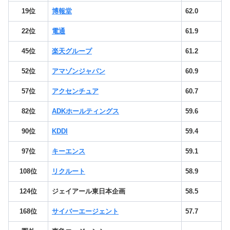
19位
博報堂
62.0
22位
電通
61.9
45位
楽天グループ
61.2
52位
アマゾンジャパン
60.9
57位
アクセンチュア
60.7
82位
ADKホールティングス
59.6
90位
KDDI
59.4
97位
キーエンス
59.1
108位
リクルート
58.9
124位
ジェイアール東日本企画
58.5
168位
サイバーエージェント
57.7