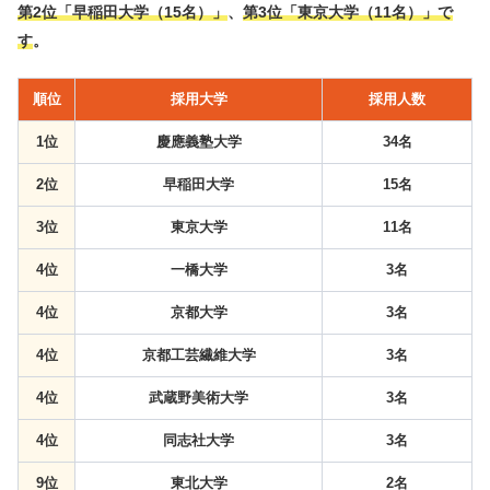
第2位「早稲田大学（15名）」
、
第3位「東京大学（11名）」で
す
。
順位
採用大学
採用人数
1位
慶應義塾大学
34名
2位
早稲田大学
15名
3位
東京大学
11名
4位
一橋大学
3名
4位
京都大学
3名
4位
京都工芸繊維大学
3名
4位
武蔵野美術大学
3名
4位
同志社大学
3名
9位
東北大学
2名