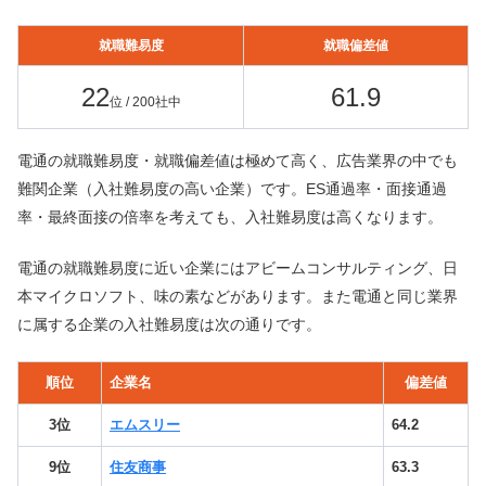
就職難易度
就職偏差値
22
61.9
位 / 200社中
電通の就職難易度・就職偏差値は極めて高く、広告業界の中でも
難関企業（入社難易度の高い企業）です。ES通過率・面接通過
率・最終面接の倍率を考えても、入社難易度は高くなります。
電通の就職難易度に近い企業にはアビームコンサルティング、日
本マイクロソフト、味の素などがあります。また電通と同じ業界
に属する企業の入社難易度は次の通りです。
順位
企業名
偏差値
3位
エムスリー
64.2
9位
住友商事
63.3