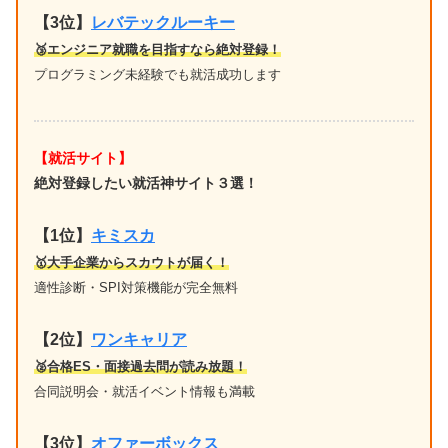
【3位】
レバテックルーキー
🥉エンジニア就職を目指すなら絶対登録！
プログラミング未経験でも就活成功します
【就活サイト】
絶対登録したい就活神サイト３選！
【1位】
キミスカ
🥇大手企業からスカウトが届く！
適性診断・SPI対策機能が完全無料
【2位】
ワンキャリア
🥈合格ES・面接過去問が読み放題！
合同説明会・就活イベント情報も満載
【3位】
オファーボックス