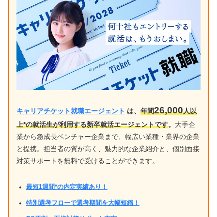
26,000
キャリアチケット就職エージェント
は、
年間
人以
上*の就活生が利用する新卒就活エージェントです
。
大手企
業から急成長ベンチャー企業まで、幅広い業種・業界の企業
と提携。担当者の質が高く、魅力的な企業紹介と、個別面接
対策サポートを無料で受けることができます。
最短1週間*の内定実績あり！
特別選考フローで選考期間を大幅短縮！