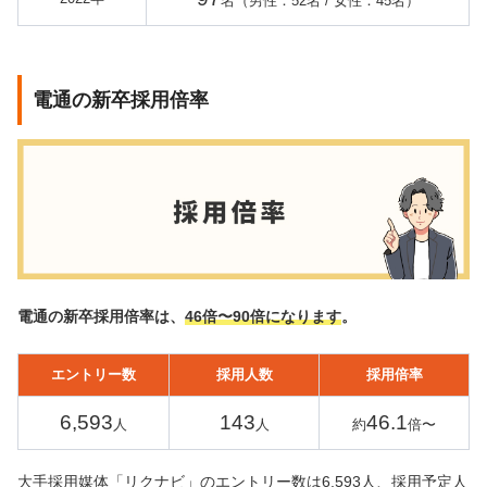
名（男性：52名 / 女性：45名）
電通の新卒採用倍率
電通の新卒採用倍率は、
46倍〜90倍になります
。
エントリー数
採用人数
採用倍率
6,593
143
46.1
人
人
約
倍〜
大手採用媒体「リクナビ」のエントリー数は6,593人、採用予定人