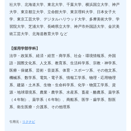
社大学、北海道大学、東北大学、千葉大学、横浜国立大学、神戸
大学、東京都立大学、立命館大学、東京理科大学、日本女子大
学、東京工芸大学、デジタルハリウッド大学、多摩美術大学、学
習院大学、芝浦大学、長崎県立大学、神戸市外国語大学、金沢美
術工芸大学、北海道教育大学 など
【採用学部学科】
法学・政策系、経済・経営・商学系、社会・環境情報系、外国
語・国際文化系、人文系、教育系、生活科学系、宗教・神学系、
医療・保健系、芸術・音楽系、体育・スポーツ系、その他文系、
機械系、数学系、電気・電子系、情報工学系、物理・応用物理
系、建築・土木系、生物・生命科学系、化学・物質工学系、資
源・地球環境系、農業・農学系、水産系、畜産・酪農系、薬学系
（４年制）、薬学系（６年制）、商船系、医学・歯学系、獣医
系、衛生医療・介護系、その他理系
引用元：
リクナビ