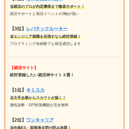
🥈就活のプロが内定獲得まで徹底サポート！
就活サポートと就活イベントの2軸が強い
【3位】
レバテックルーキー
🥉エンジニア就職を目指すなら絶対登録！
プログラミング未経験でも就活成功します
【就活サイト】
絶対登録したい就活神サイト３選！
【1位】
キミスカ
🥇大手企業からスカウトが届く！
適性診断・SPI対策機能が完全無料
【2位】
ワンキャリア
🥈合格ES・面接過去問が読み放題！