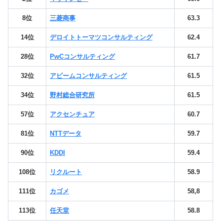
8位
三菱商事
63.3
14位
デロイトトーマツコンサルティング
62.4
28位
PwCコンサルティング
61.7
32位
アビームコンサルティング
61.5
34位
野村総合研究所
61.5
57位
アクセンチュア
60.7
81位
NTTデータ
59.7
90位
KDDI
59.4
108位
リクルート
58.9
111位
カゴメ
58,8
113位
任天堂
58.8