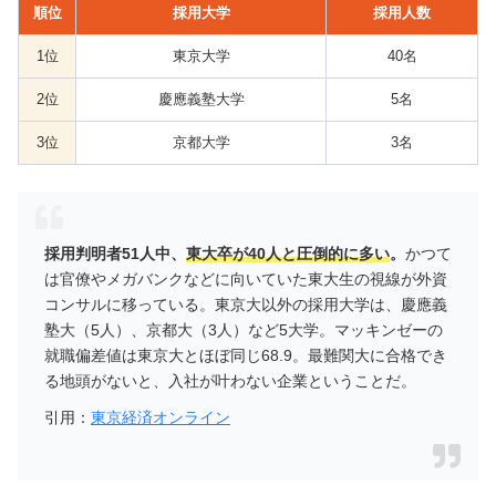
順位
採用大学
採用人数
1位
東京大学
40名
2位
慶應義塾大学
5名
3位
京都大学
3名
採用判明者51人中、
東大卒が40人と圧倒的に多い
。
かつて
は官僚やメガバンクなどに向いていた東大生の視線が外資
コンサルに移っている。東京大以外の採用大学は、慶應義
塾大（5人）、京都大（3人）など5大学。マッキンゼーの
就職偏差値は東京大とほぼ同じ68.9。最難関大に合格でき
る地頭がないと、入社が叶わない企業ということだ。
引用：
東京経済オンライン