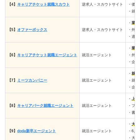
【4】
キャリアチケット就職スカウト
逆求人・スカウトサイト
・価値
・就活
・
業界
【5】
オファーボックス
逆求人・スカウトサイト
・外資
・適性
・
業界
【6】
キャリアチケット就職エージェント
就活エージェント
・外資
・企業
・
就活
【7】
ミーツカンパニー
就活エージェント
・就活
・企業
・
上場
【8】
キャリアパーク就職エージェント
就活エージェント
・プロ
・書類
・
大手
【9】
doda新卒エージェント
就活エージェント
・6,
・大手