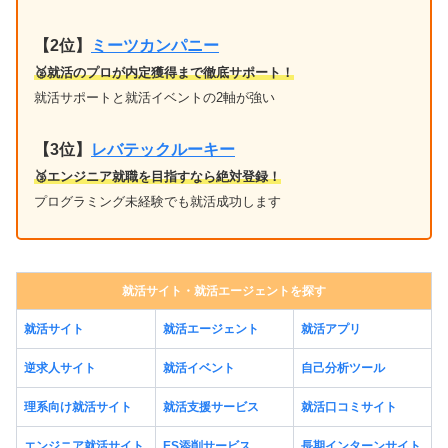
【2位】
ミーツカンパニー
🥈就活のプロが内定獲得まで徹底サポート！
就活サポートと就活イベントの2軸が強い
【3位】
レバテックルーキー
🥉エンジニア就職を目指すなら絶対登録！
プログラミング未経験でも就活成功します
就活サイト・就活エージェントを探す
就活サイト
就活エージェント
就活アプリ
逆求人サイト
就活イベント
自己分析ツール
理系向け就活サイト
就活支援サービス
就活口コミサイト
エンジニア就活サイト
ES添削サービス
長期インターンサイト