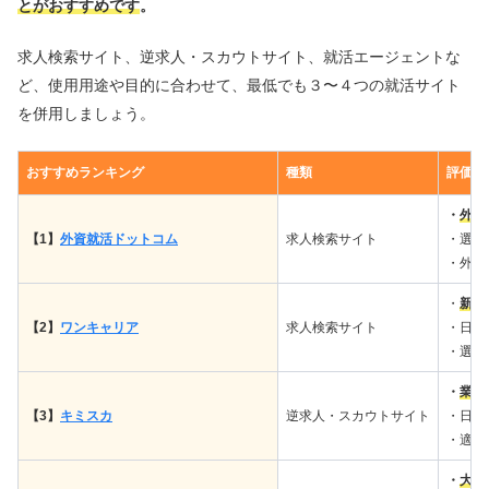
とがおすすめです
。
求人検索サイト、逆求人・スカウトサイト、就活エージェントな
ど、使用用途や目的に合わせて、最低でも３〜４つの就活サイト
を併用しましょう。
おすすめランキング
種類
評価理
・
外資
【1】
外資就活ドットコム
求人検索サイト
・選考
・外資
・
新卒
【2】
ワンキャリア
求人検索サイト
・日系
・選考
・
業界
【3】
キミスカ
逆求人・スカウトサイト
・日系
・適性
・
大手