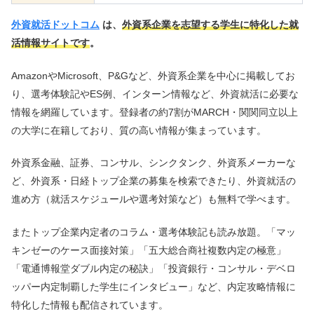
外資就活ドットコム
は、
外資系企業を志望する学生に特化した就
活情報サイトです
。
AmazonやMicrosoft、P&Gなど、外資系企業を中心に掲載してお
り、選考体験記やES例、インターン情報など、外資就活に必要な
情報を網羅しています。登録者の約7割がMARCH・関関同立以上
の大学に在籍しており、質の高い情報が集まっています。
外資系金融、証券、コンサル、シンクタンク、外資系メーカーな
ど、外資系・日経トップ企業の募集を検索できたり、外資就活の
進め方（就活スケジュールや選考対策など）も無料で学べます。
またトップ企業内定者のコラム・選考体験記も読み放題。「マッ
キンゼーのケース面接対策」「五大総合商社複数内定の極意」
「電通博報堂ダブル内定の秘訣」「投資銀行・コンサル・デベロ
ッパー内定制覇した学生にインタビュー」など、内定攻略情報に
特化した情報も配信されています。