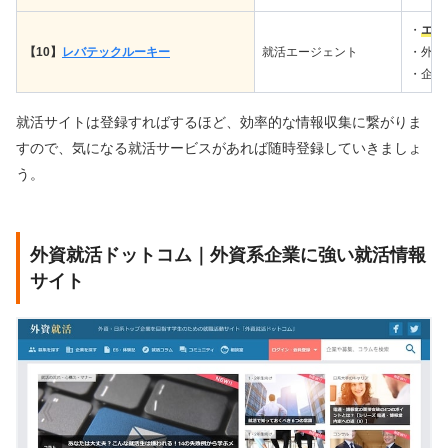
・
エン
【10】
レバテックルーキー
就活エージェント
・外資
・企業
就活サイトは登録すればするほど、効率的な情報収集に繋がりま
すので、気になる就活サービスがあれば随時登録していきましょ
う。
外資就活ドットコム｜外資系企業に強い就活情報
サイト