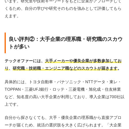
います。研究室や技術キーワードをもとに企業がアプローチして
くるため、自分の学びや研究そのものを強みとして評価してもら
えます。
良い評判②：大手企業の理系職・研究職のスカウ
トが多い
テックオファーには、
大手メーカーや優良企業が多数参加してお
り
、
研究職・技術職・エンジニア職などのスカウトが届きます
。
具体的には、トヨタ自動車・パナソニック・NTTデータ・東レ・
TOPPAN・三菱UFJ銀行・ロッテ・三菱電機・旭化成・住友林業
など、知名度の高い大手企業が利用しており、導入企業は700社以
上です。
自分から探さなくても、大手・優良企業の理系職から直接アプロ
ーチが届くため、就活の選択肢を大きく広げられます。「大企業