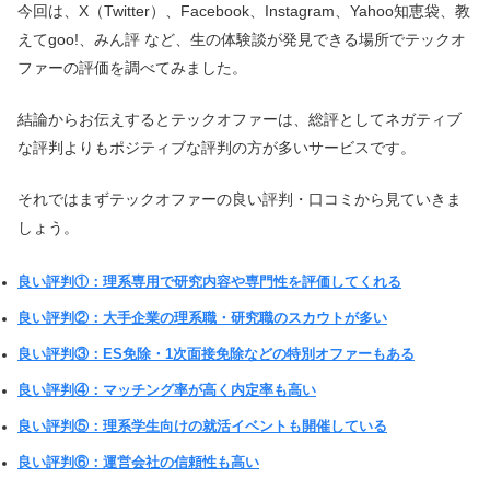
今回は、X（Twitter）、Facebook、Instagram、Yahoo知恵袋、教
えてgoo!、みん評 など、生の体験談が発見できる場所でテックオ
ファーの評価を調べてみました。
結論からお伝えするとテックオファーは、総評としてネガティブ
な評判よりもポジティブな評判の方が多いサービスです。
それではまずテックオファーの良い評判・口コミから見ていきま
しょう。
良い評判①：理系専用で研究内容や専門性を評価してくれる
良い評判②：大手企業の理系職・研究職のスカウトが多い
良い評判③：ES免除・1次面接免除などの特別オファーもある
良い評判④：マッチング率が高く内定率も高い
良い評判⑤：理系学生向けの就活イベントも開催している
良い評判⑥：運営会社の信頼性も高い