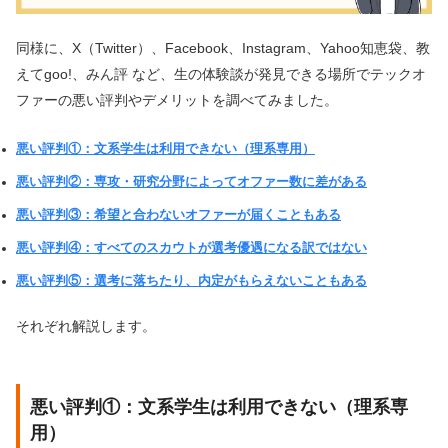
同様に、X（Twitter）、Facebook、Instagram、Yahoo知恵袋、教
えてgoo!、みん評 など、生の体験談が発見できる場所でテックオ
ファーの悪い評判やデメリットを調べてみました。
悪い評判①：文系学生は利用できない（理系専用）
悪い評判②：専攻・研究分野によってオファー数に差がある
悪い評判③：希望と合わないオファーが届くこともある
悪い評判④：すべてのスカウトが選考優遇になる訳ではない
悪い評判⑤：選考に落ちたり、内定がもらえないこともある
それぞれ解説します。
悪い評判①：文系学生は利用できない（理系専
用）