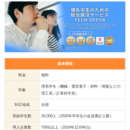
基本情報
料金
無料
理系学生（機械・電気電子・材料・情報などの
対象
理工系／計算科学系）
対応地域
全国
登録学生数
28,000人（2026年卒学生の会員累計人数）
導入企業数
700社以上（2024年12月時点）