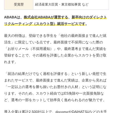
受賞歴
経済産業大臣賞・東京都知事賞 など
ABABAは、
株式会社ABABAが運営する
、
新卒向けのダイレクト
リクルーティング（スカウト型）就活サービスです
。
最大の特徴は、登録できる学生を「他社の最終面接まで進んだ就
活生」に限定している点です。最終面接で不採用になった際の
「お祈りメール（不採用通知）」や、最終選考まで進んだ実績を
登録することで、その過程を評価した企業からスカウトを受け取
れます。
「就活の結果だけでなく過程を評価する」という新しい発想で生
まれたサービスで、最終面接まで進んだ実績は、企業から見れば
「一定以上の選考を勝ち抜いたお墨付きの人材」という証明にな
ります。そのため、スカウト経由ではES免除や一次面接免除な
ど、選考の一部をカットして効率良く進められるのが魅力です。
導入企業は累計2,500社以上で、docomoやDAIHATSUなどの大手