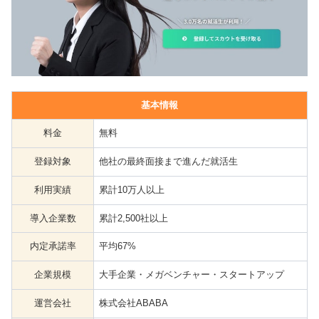
基本情報
料金
無料
登録対象
他社の最終面接まで進んだ就活生
利用実績
累計10万人以上
導入企業数
累計2,500社以上
内定承諾率
平均67%
企業規模
大手企業・メガベンチャー・スタートアップ
運営会社
株式会社ABABA