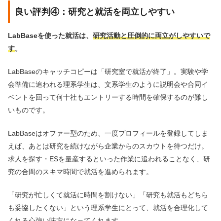
良い評判④：研究と就活を両立しやすい
LabBaseを使った就活は、
研究活動と圧倒的に両立がしやすいで
す
。
LabBaseのキャッチコピーは「研究室で就活が終了」。実験や学
会準備に追われる理系学生は、文系学生のように説明会や合同イ
ベントを回って何十社もエントリーする時間を確保するのが難し
いものです。
LabBaseはオファー型のため、一度プロフィールを登録してしま
えば、あとは研究を続けながら企業からのスカウトを待つだけ。
求人を探す・ESを量産するといった作業に追われることなく、研
究の合間のスキマ時間で就活を進められます。
「研究が忙しくて就活に時間を割けない」「研究も就活もどちら
も妥協したくない」という理系学生にとって、就活を合理化して
くれる心強い味方になってくれます。