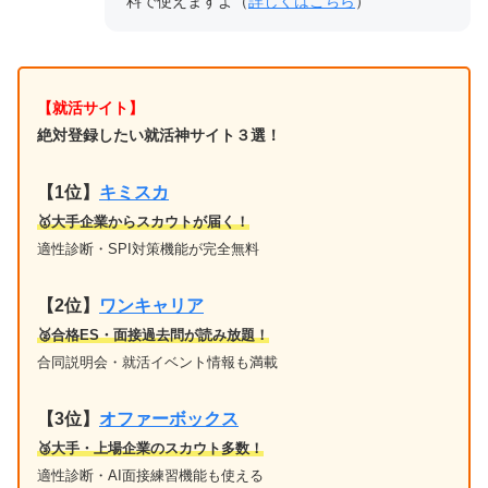
料で使えますよ（
詳しくはこちら
）
【就活サイト】
絶対登録したい就活神サイト３選！
【1位】
キミスカ
🥇大手企業からスカウトが届く！
適性診断・SPI対策機能が完全無料
【2位】
ワンキャリア
🥈合格ES・面接過去問が読み放題！
合同説明会・就活イベント情報も満載
【3位】
オファーボックス
🥉大手・上場企業のスカウト多数！
適性診断・AI面接練習機能も使える