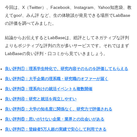
今回は、X（Twitter）、Facebook、Instagram、Yahoo知恵袋、教
えてgoo!、みん評 など、生の体験談が発見できる場所でLabBase
の評価を調べてみました。
結論からお伝えするとLabBaseは、総評としてネガティブな評判
よりもポジティブな評判の方が多いサービスです。それではまず
LabBaseの良い評判・口コミから見ていきましょう。
良い評判①：理系学生特化で、研究内容そのものを評価してもらえる
良い評判②：大手企業の理系職・研究職のオファーが届く
良い評判③：理系向けの就活イベントも複数開催
良い評判④：研究と就活を両立しやすい
良い評判⑤：大学の知名度に関係なく、研究力で評価される
良い評判⑥：思いがけない企業・業界との出会いがある
良い評判⑦：登録者5万人超の実績で安心して利用できる