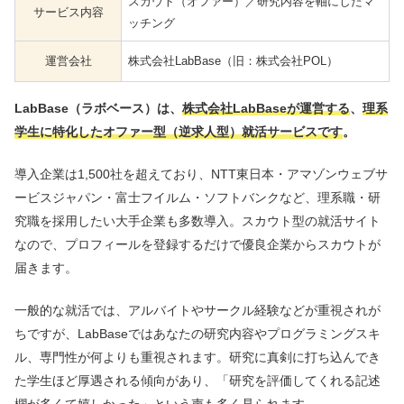
スカウト（オファー）／研究内容を軸にしたマ
サービス内容
ッチング
運営会社
株式会社LabBase（旧：株式会社POL）
LabBase（ラボベース）は、
株式会社LabBaseが運営する
、
理系
学生に特化したオファー型（逆求人型）就活サービスです
。
導入企業は1,500社を超えており、NTT東日本・アマゾンウェブサ
ービスジャパン・富士フイルム・ソフトバンクなど、理系職・研
究職を採用したい大手企業も多数導入。スカウト型の就活サイト
なので、プロフィールを登録するだけで優良企業からスカウトが
届きます。
一般的な就活では、アルバイトやサークル経験などが重視されが
ちですが、LabBaseではあなたの研究内容やプログラミングスキ
ル、専門性が何よりも重視されます。研究に真剣に打ち込んでき
た学生ほど厚遇される傾向があり、「研究を評価してくれる記述
欄が多くて嬉しかった」という声も多く見られます。