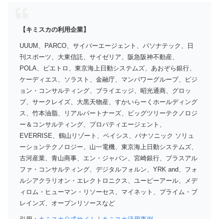
【キミスカの利用企業】
UUUM、PARCO、サイバーエージェント、パソナテック、日
刊スポーツ、大東信託、サイゼリア、阪急阪神不動産、
POLA、ピエトロ、東京海上日動システムズ、あおぞら銀行、
ケーディエス、ソラスト、金融庁、マンパワーグループ、ビジ
ョン・コンサルティング、ブライエッジ、昭光通商、グロッ
プ、サークレイズ、大黒天物産、すかいらーくホールディング
ス、竹本油脂、リアルパートナーズ、ビッグツリーテクノロジ
ー＆コンサルティング、プロパティエージェント、
EVERRISE、鶴山リゾート、ベイシス、パナソニック ソリュ
ーションテクノロジー、山一電機、東京海上日動システムズ、
古河産業、青山商事、エン・ジャパン、宮崎銀行、プラスアル
ファ・コンサルティング、デジタルフォルン、YRK and、フォ
ルシアクラリオン・エレクトロニクス、ユーピーアール、メデ
ィロム・ヒューマン・リソーセス、マイネット、プライム・ブ
レインズ、オープンリソース
など