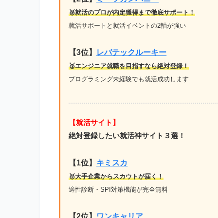
🥈就活のプロが内定獲得まで徹底サポート！
就活サポートと就活イベントの2軸が強い
【3位】
レバテックルーキー
🥉エンジニア就職を目指すなら絶対登録！
プログラミング未経験でも就活成功します
【就活サイト】
絶対登録したい就活神サイト３選！
【1位】
キミスカ
🥇大手企業からスカウトが届く！
適性診断・SPI対策機能が完全無料
【2位】
ワンキャリア