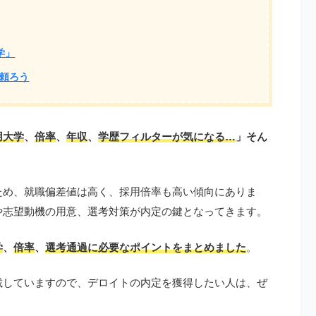
学」
頼ろう
用大学
、
倍率
、
年収
、
学歴フィルターが気になる…
」そん
ため、就職偏差値は高く、採用倍率も高い傾向にありま
や志望動機の用意、選考対策が内定の鍵となってきます。
学
、
倍率
、
選考通過に必要なポイントをまとめました
。
載していますので、デロイトの内定を獲得したい人は、ぜ