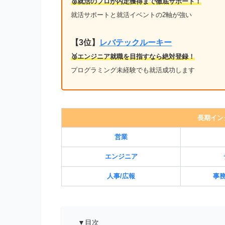
🥈就活のプロが内定獲得まで徹底サポート！
就活サポートと就活イベントの2軸が強い
【3位】
レバテックルーキー
🥉エンジニア就職を目指すなら絶対登録！
プログラミング未経験でも就活成功します
長期イン
営業
エンジニア
人事/広報
事務
▼目次