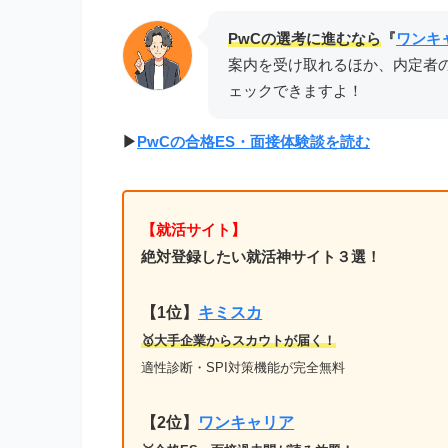
PwCの選考に進むなら
『
ワンキ
案内を受け取れるほか、内定者
ェックできますよ！
▶︎
PwCの合格ES・面接体験談を読む
【就活サイト】
絶対登録したい就活神サイト３選！
【1位】
キミスカ
🥇大手企業からスカウトが届く！
適性診断・SPI対策機能が完全無料
【2位】
ワンキャリア