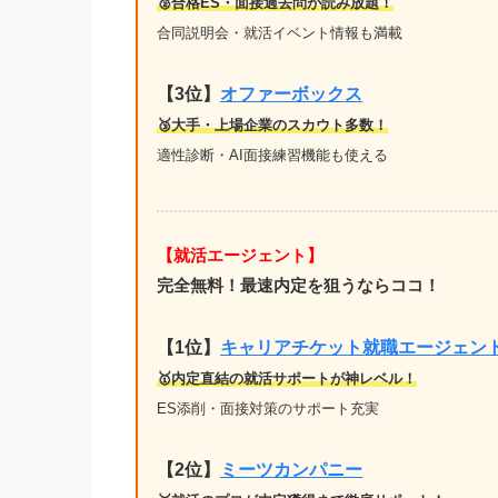
🥈合格ES・面接過去問が読み放題！
合同説明会・就活イベント情報も満載
【3位】
オファーボックス
🥉大手・上場企業のスカウト多数！
適性診断・AI面接練習機能も使える
【就活エージェント】
完全無料！最速内定を狙うならココ！
【1位
】
キャリアチケット就職エージェン
🥇内定直結の就活サポートが神レベル！
ES添削・面接対策のサポート充実
【2位】
ミーツカンパニー