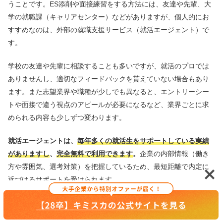
うことです。ES添削や面接練習をする方法には、友達や先輩、大
学の就職課（キャリアセンター）などがありますが、個人的にお
すすめなのは、外部の就職支援サービス（就活エージェント）で
す。
学校の友達や先輩に相談することも多いですが、就活のプロでは
ありませんし、適切なフィードバックを貰えていない場合もあり
ます。また志望業界や職種が少しでも異なると、エントリーシー
トや面接で違う視点のアピールが必要になるなど、業界ごとに求
められる内容も少しずつ変わります。
就活エージェントは、
毎年多くの就活生をサポートしている実績
がありますし
、
完全無料で利用できます
。
企業の内部情報（働き
方や雰囲気、選考対策）を把握しているため、最短距離で内定に
近づけるサポートを受けられます。
就活エージェントは、時期問わずいつでも相談できるので、就活
の相談先がない方はプロに頼ることから始めましょう。本当にお