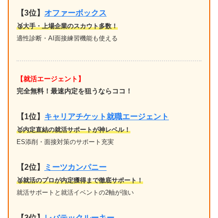
【3位】
オファーボックス
🥉大手・上場企業のスカウト多数！
適性診断・AI面接練習機能も使える
【就活エージェント】
完全無料！最速内定を狙うならココ！
【1位
】
キャリアチケット就職エージェント
🥇内定直結の就活サポートが神レベル！
ES添削・面接対策のサポート充実
【2位】
ミーツカンパニー
🥈就活のプロが内定獲得まで徹底サポート！
就活サポートと就活イベントの2軸が強い
【3位】
レバテックルーキー