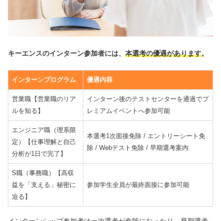
キーエンスのインターン参加者には、
本選考の優遇があります
。
インターンプログラム
優遇内容
営業職【営業職のリア
インターン後のテストセンターを通過でプ
ルを知る】
レミアムイベントへ参加可能
エンジニア職（理系限
本選考1次面接免除 / エントリーシート免
定）【仕事理解と自己
除 / Webテスト免除 / 早期選考案内
分析が1日で完了】
S職（事務職）【高収
益を「支える」秘密に
参加学生全員が最終面接に参加可能
迫る】