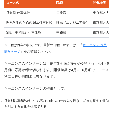
コース名
職種
開催場所
営業職 仕事体験
営業職
東京都／大阪
理系学生のための1day仕事体験
理系（エンジニア等）
東京都／大阪
S職（事務職）仕事体験
事務職
東京都／大阪
※日程は例年の傾向です。最新の日程・締切日は、「
キーエンス 採用
情報ページ
」をご確認ください。
キーエンスのインターンは、例年3月頃に情報が公開され、4月・6
月頃に応募が締め切られます。開催時期は4月～10月頃で、コース
別に日程や時間帯は異なります。
キーエンスのインターンの特徴として、
営業利益率50%超で、お客様の未来の一歩先を描き、期待を超える価値
を創出する文化を体感できる