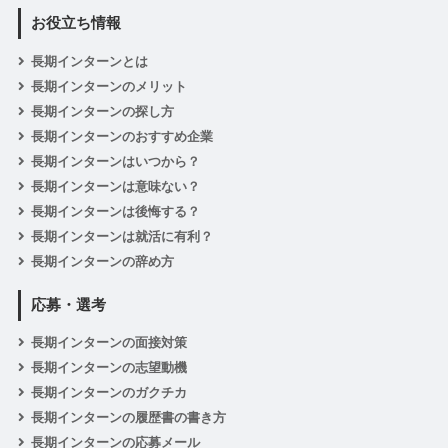
お役立ち情報
長期インターンとは
長期インターンのメリット
長期インターンの探し方
長期インターンのおすすめ企業
長期インターンはいつから？
長期インターンは意味ない？
長期インターンは後悔する？
長期インターンは就活に有利？
長期インターンの辞め方
応募・選考
長期インターンの面接対策
長期インターンの志望動機
長期インターンのガクチカ
長期インターンの履歴書の書き方
長期インターンの応募メール