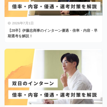
2026年7月1日
【28卒】伊藤忠商事のインターン優遇・倍率・内容・早
期選考を解説！