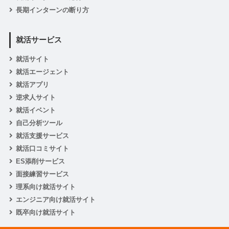
長期インターンの断り方
就活サービス
就活サイト
就活エージェント
就活アプリ
逆求人サイト
就活イベント
自己分析ツール
就活支援サービス
就活口コミサイト
ES添削サービス
面接練習サービス
理系向け就活サイト
エンジニア向け就活サイト
既卒向け就活サイト