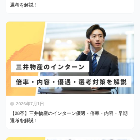
選考を解説！
2026年7月1日
【28卒】三井物産のインターン優遇・倍率・内容・早期
選考を解説！