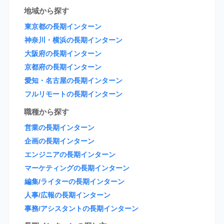
地域から探す
東京都の長期インターン
神奈川・横浜の長期インターン
大阪府の長期インターン
京都府の長期インターン
愛知・名古屋の長期インターン
フルリモートの長期インターン
職種から探す
営業の長期インターン
企画の長期インターン
エンジニアの長期インターン
マーケティングの長期インターン
編集/ライターの長期インターン
人事/広報の長期インターン
事務/アシスタントの長期インターン