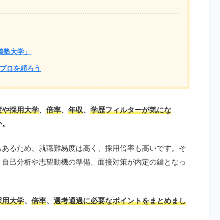
義塾大学」
プロを頼ろう
度や採用大学
、
倍率
、
年収
、
学歴フィルターが気にな
か。
もあるため、就職難易度は高く、採用倍率も高いです。そ
、自己分析や志望動機の準備、面接対策が内定の鍵となっ
採用大学
、
倍率
、
選考通過に必要なポイントをまとめまし