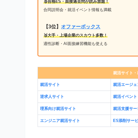
🥈合格ES・面接過去問が読み放題！
合同説明会・就活イベント情報も満載
【3位】
オファーボックス
🥉大手・上場企業のスカウト多数！
適性診断・AI面接練習機能も使える
就活サイト・
就活サイト
就活エージェ
逆求人サイト
就活イベント
理系向け就活サイト
就活支援サー
エンジニア就活サイト
ES添削サー