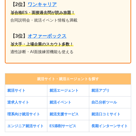
【2位】
ワンキャリア
🥈合格ES・面接過去問が読み放題！
合同説明会・就活イベント情報も満載
【3位】
オファーボックス
🥉大手・上場企業のスカウト多数！
適性診断・AI面接練習機能も使える
就活サイト・就活エージェントを探す
就活サイト
就活エージェント
就活アプリ
逆求人サイト
就活イベント
自己分析ツール
理系向け就活サイト
就活支援サービス
就活口コミサイト
エンジニア就活サイト
ES添削サービス
長期インターンサイト