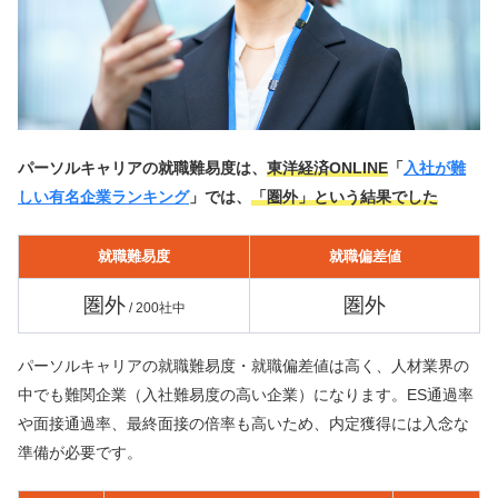
パーソルキャリアの就職難易度は、
東洋経済ONLINE
「
入社が難
しい有名企業ランキング
」では、
「圏外」という結果でした
就職難易度
就職偏差値
圏外
圏外
/ 200社中
パーソルキャリアの就職難易度・就職偏差値は高く、人材業界の
中でも難関企業（入社難易度の高い企業）になります。ES通過率
や面接通過率、最終面接の倍率も高いため、内定獲得には入念な
準備が必要です。