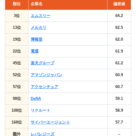
順位
企業名
偏差値
3位
エムスリー
64.2
13位
メルカリ
62.5
19位
博報堂
62.0
22位
電通
61.9
45位
楽天グループ
61.2
52位
アマゾンジャパン
60.9
57位
アクセンチュア
60.7
98位
DeNA
59.1
108位
リクルート
58.9
168位
サイバーエージェント
57.7
圏外
レバレジーズ
–