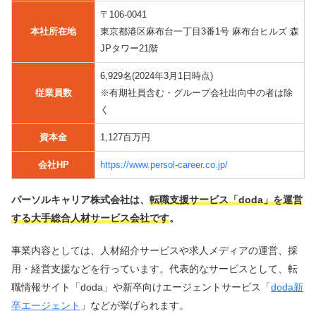
〒106-0041
本社所在地
東京都港区麻布台一丁目3番1号 麻布台ヒルズ 森
JPタワー21階
6,929名(2024年3月1日時点)
従業員数
※有期社員含む・グループ会社出向中の者は除
く
資本金
1,127百万円
会社HP
https://www.persol-career.co.jp/
パーソルキャリア株式会社は、
転職支援サービス「doda」を運営
する
大手総合人材サービス会社です
。
事業内容としては、人材紹介サービスや求人メディアの運営、採
用・経営支援などを行っています。代表的なサービスとして、転
職情報サイト「doda」や新卒向けエージェントサービス「
doda新
卒エージェント
」などが挙げられます。