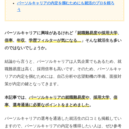
パーソルキャリアの内定を掴むためにも就活のプロを頼ろ
う
パーソルキャリアに興味があるけれど「
就職難易度や採用大学
、
倍率
、
年収
、
学歴フィルターが気になる…
」そんな就活生も多い
のではないでしょうか。
結論から言うと、パーソルキャリアは人気企業でもあるため、就
職難易度は高く、採用倍率も高いです。そのため、パーソルキャ
リアの内定を掴むためには、自己分析や志望動機の準備、面接対
策が内定の鍵となってきます。
本記事では、
パーソルキャリアの就職難易度や
、
採用大学
、
倍
率
、
選考通過に必要なポイントをまとめました
。
パーソルキャリアの選考を通過した就活生の口コミも掲載してい
ますので、パーソルキャリアの内定を獲得したい人は、ぜひ参考