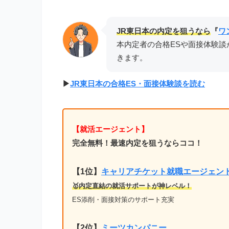
JR東日本
の内定を狙うなら
『
ワ
本内定者の合格ESや面接体験談
きます。
▶︎
JR東日本の合格ES・面接体験談を読む
【就活エージェント】
完全無料！最速内定を狙うならココ！
【1位
】
キャリアチケット就職エージェン
🥇内定直結の就活サポートが神レベル！
ES添削・面接対策のサポート充実
【2位】
ミーツカンパニー