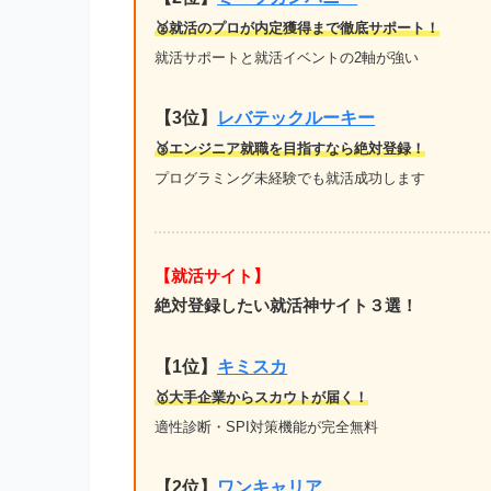
🥈就活のプロが内定獲得まで徹底サポート！
就活サポートと就活イベントの2軸が強い
【3位】
レバテックルーキー
🥉エンジニア就職を目指すなら絶対登録！
プログラミング未経験でも就活成功します
【就活サイト】
絶対登録したい就活神サイト３選！
【1位】
キミスカ
🥇大手企業からスカウトが届く！
適性診断・SPI対策機能が完全無料
【2位】
ワンキャリア