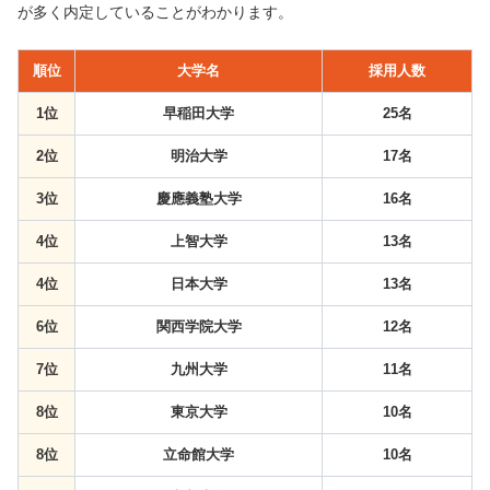
が多く内定していることがわかります。
順位
大学名
採用人数
1位
早稲田大学
25名
2位
明治大学
17名
3位
慶應義塾大学
16名
4位
上智大学
13名
4位
日本大学
13名
6位
関西学院大学
12名
7位
九州大学
11名
8位
東京大学
10名
8位
立命館大学
10名