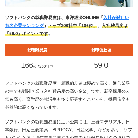
ソフトバンクの就職難易度は、東洋経済ONLINE『
入社が難しい
有名企業ランキング
』
トップ200社中「166位」
、
入社難易度は
「59.0」ポイントです
。
就職難易度
就職偏差値
166
59.0
位 / 200社中
ソフトバンクの就職難易度・就職偏差値は極めて高く、通信業界
の中でも難関企業（入社難易度の高い企業）です。新卒採用の人
気も高く、高学歴の就活生も多く応募することから、採用倍率も
必然的に高くなっています。
ソフトバンクの就職難易度に近い企業には、三菱マテリアル、日
本銀行、田辺三菱製薬、BIPROGY、日産化学、などがあり、ソフ
トバンクと同じ通信業界に属する企業の入社難易度は次の通りで