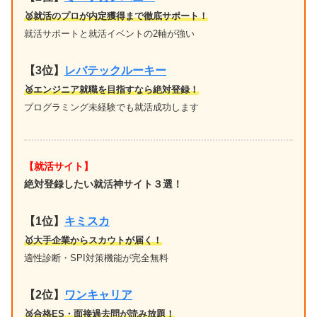
🥈就活のプロが内定獲得まで徹底サポート！
就活サポートと就活イベントの2軸が強い
【3位】
レバテックルーキー
🥉エンジニア就職を目指すなら絶対登録！
プログラミング未経験でも就活成功します
【就活サイト】
絶対登録したい就活神サイト３選！
【1位】
キミスカ
🥇大手企業からスカウトが届く！
適性診断・SPI対策機能が完全無料
【2位】
ワンキャリア
🥈合格ES・面接過去問が読み放題！