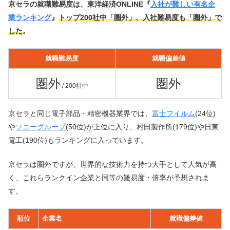
京セラの就職難易度は、東洋経済ONLINE『
入社が難しい有名企
業ランキング
』
トップ200社中「圏外」、入社難易度も「圏外」で
した
。
就職難易度
就職偏差値
圏外
圏外
/ 200社中
京セラと同じ電子部品・精密機器業界では、
富士フイルム
(24位)
や
ソニーグループ
(50位)が上位に入り、村田製作所(179位)や日東
電工(190位)もランキングに入っています。
京セラは圏外ですが、世界的な技術力を持つ大手として人気が高
く、これらランクイン企業と同等の難易度・倍率が予想されま
す。
順位
企業名
就職偏差値