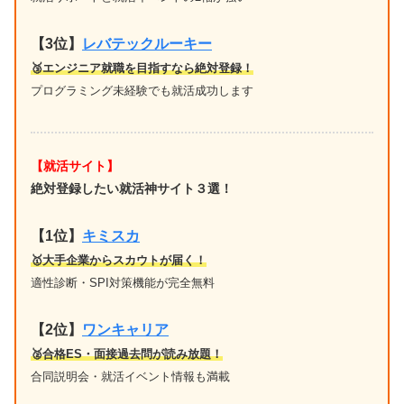
【3位】
レバテックルーキー
🥉エンジニア就職を目指すなら絶対登録！
プログラミング未経験でも就活成功します
【就活サイト】
絶対登録したい就活神サイト３選！
【1位】
キミスカ
🥇大手企業からスカウトが届く！
適性診断・SPI対策機能が完全無料
【2位】
ワンキャリア
🥈合格ES・面接過去問が読み放題！
合同説明会・就活イベント情報も満載