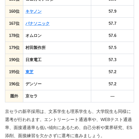
160位
キヤノン
57.9
167位
パナソニック
57.7
178位
オムロン
57.6
179位
村田製作所
57.5
190位
日東電工
57.3
195位
東芝
57.2
196位
デンソー
57.2
圏外
京セラ
—
京セラの新卒採用は、文系学生も理系学生も、大学院生も同様に
選考が行われます。エントリーシート通過率や、WEBテスト通過
率、面接通過率も低い傾向にあるため、自己分析や業界研究、ES
添削、面接練習を欠かさずに選考に進みましょう。