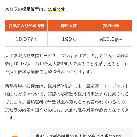
京セラの採用倍率は、
53倍です
。
お気に入り登録者数
採用人数
採用倍率
10,077
190
53.0
人
人
約
倍〜
大手就職活動支援サービス「ワンキャリア」のお気に入り登録者
数は10,077人、採用予定人数190人であることを踏まえると、新
卒採用倍率は最低でも53.0倍以上になります。
新卒採用の応募元は、採用媒体以外にも、直応募、エージェント
経由など様々なので、実際の応募数や採用倍率はさらに高くなる
でしょう。書類選考で半数以上が落ちるとも言われているので、
京セラの内定を狙うためにも、入念な選考対策が必要となってき
ます。
京セラは新卒採用でも人気が高い企業なので、