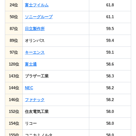
24位
富士フイルム
61.8
50位
ソニーグループ
61.1
87位
日立製作所
59.5
89位
オリンパス
59.4
97位
キーエンス
59.1
120位
富士通
58.6
143位
ブラザー工業
58.3
144位
NEC
58.2
146位
ファナック
58.2
152位
住友電気工業
58.0
154位
リコー
58.0
155位
コニカミノルタ
58.0