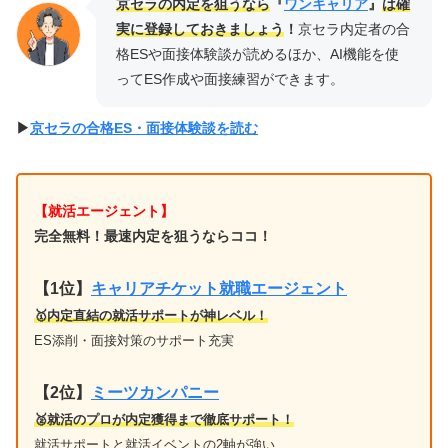
京セラの内定を狙うなら
『
ワンキャリア
』
は確
実に登録しておきましょう
！
京セラ内定者の合
格ESや面接体験談が読めるほか、AI機能を使
ってES作成や面接練習ができます。
▶︎
京セラの合格ES・面接体験談を読む
【就活エージェント】
完全無料！最速内定を狙うならココ！
【1位
】
キャリアチケット就職エージェント
🥇内定直結の就活サポートが神レベル！
ES添削・面接対策のサポート充実
【2位】
ミーツカンパニー
🥈就活のプロが内定獲得まで徹底サポート！
就活サポートと就活イベントの2軸が強い