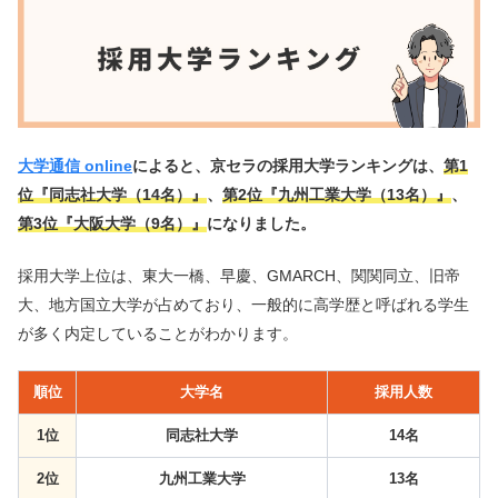
大学通信 online
によると、京セラの採用大学ランキングは、
第1
位『同志社大学（14名）』
、
第2位『九州工業大学（13名）』
、
第3位『大阪大学（9名）』
になりました。
採用大学上位は、東大一橋、早慶、GMARCH、関関同立、旧帝
大、地方国立大学が占めており、一般的に高学歴と呼ばれる学生
が多く内定していることがわかります。
順位
大学名
採用人数
1位
同志社大学
14名
2位
九州工業大学
13名