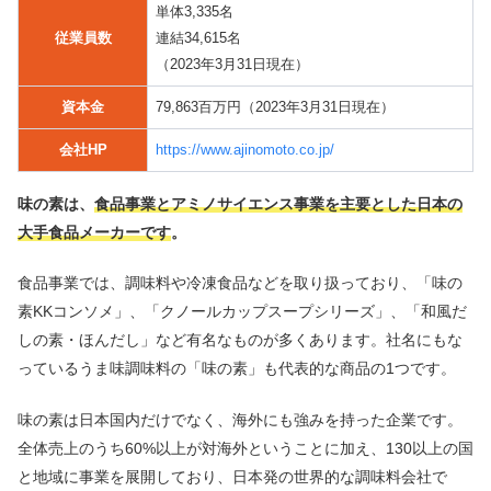
単体3,335名
従業員数
連結34,615名
（2023年3月31日現在）
資本金
79,863百万円（2023年3月31日現在）
会社HP
https://www.ajinomoto.co.jp/
味の素は、
食品事業とアミノサイエンス事業を主要とした日本の
大手食品メーカーです
。
食品事業では、調味料や冷凍食品などを取り扱っており、「味の
素KKコンソメ」、「クノールカップスープシリーズ」、「和風だ
しの素・ほんだし」など有名なものが多くあります。社名にもな
っているうま味調味料の「味の素」も代表的な商品の1つです。
味の素は日本国内だけでなく、海外にも強みを持った企業です。
全体売上のうち60%以上が対海外ということに加え、130以上の国
と地域に事業を展開しており、日本発の世界的な調味料会社で