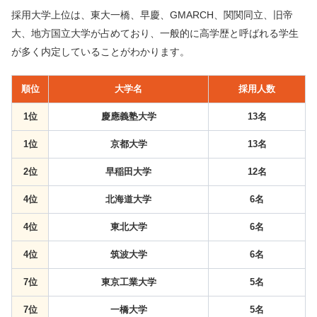
採用大学上位は、東大一橋、早慶、GMARCH、関関同立、旧帝
大、地方国立大学が占めており、一般的に高学歴と呼ばれる学生
が多く内定していることがわかります。
順位
大学名
採用人数
1位
慶應義塾大学
13名
1位
京都大学
13名
2位
早稲田大学
12名
4位
北海道大学
6名
4位
東北大学
6名
4位
筑波大学
6名
7位
東京工業大学
5名
7位
一橋大学
5名