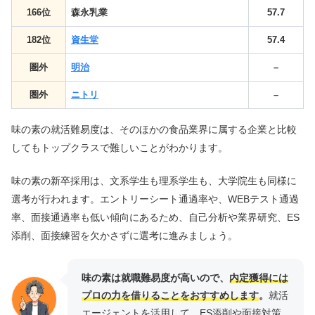
166位
森永乳業
57.7
182位
資生堂
57.4
圏外
明治
–
圏外
ニトリ
–
味の素の就活難易度は、そのほかの食品業界に属する企業と比較
してもトップクラスで難しいことがわかります。
味の素の新卒採用は、文系学生も理系学生も、大学院生も同様に
選考が行われます。エントリーシート通過率や、WEBテスト通過
率、面接通過率も低い傾向にあるため、自己分析や業界研究、ES
添削、面接練習を欠かさずに選考に進みましょう。
味の素は就職難易度が高いので、
内定獲得には
プロの力を借りることをおすすめします
。
就活
エージェントを活用して、ES添削や面接対策