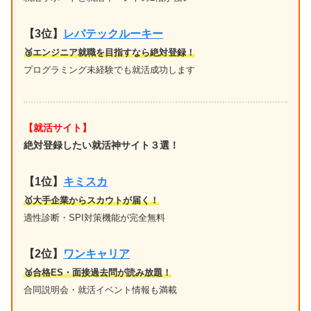
【3位】
レバテックルーキー
🥉エンジニア就職を目指すなら絶対登録！
プログラミング未経験でも就活成功します
【就活サイト】
絶対登録したい就活神サイト３選！
【1位】
キミスカ
🥇大手企業からスカウトが届く！
適性診断・SPI対策機能が完全無料
【2位】
ワンキャリア
🥈合格ES・面接過去問が読み放題！
合同説明会・就活イベント情報も満載