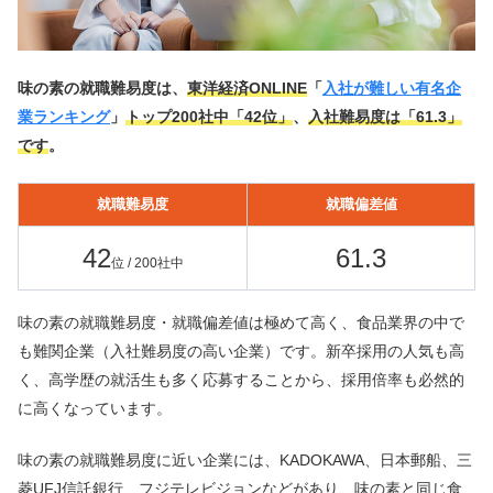
味の素の就職難易度は、
東洋経済ONLINE
「
入社が難しい有名企
業ランキング
」
トップ200社中「42位」
、
入社難易度は「61.3」
です
。
就職難易度
就職偏差値
42
61.3
位 / 200社中
味の素の就職難易度・就職偏差値は極めて高く、食品業界の中で
も難関企業（入社難易度の高い企業）です。新卒採用の人気も高
く、高学歴の就活生も多く応募することから、採用倍率も必然的
に高くなっています。
味の素の就職難易度に近い企業には、KADOKAWA、日本郵船、三
菱UFJ信託銀行、フジテレビジョンなどがあり、味の素と同じ食