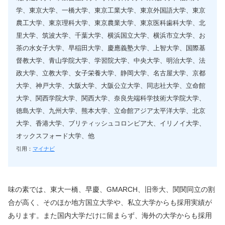
学、東京大学、一橋大学、東京工業大学、東京外国語大学、東京
農工大学、東京理科大学、東京農業大学、東京医科歯科大学、北
里大学、筑波大学、千葉大学、横浜国立大学、横浜市立大学、お
茶の水女子大学、早稲田大学、慶應義塾大学、上智大学、国際基
督教大学、青山学院大学、学習院大学、中央大学、明治大学、法
政大学、立教大学、女子栄養大学、静岡大学、名古屋大学、京都
大学、神戸大学、大阪大学、大阪公立大学、同志社大学、立命館
大学、関西学院大学、関西大学、奈良先端科学技術大学院大学、
徳島大学、九州大学、熊本大学、立命館アジア太平洋大学、北京
大学、香港大学、ブリティッシュコロンビア大、イリノイ大学、
オックスフォード大学、他
引用：
マイナビ
味の素では、東大一橋、早慶、GMARCH、旧帝大、関関同立の割
合が高く、そのほか地方国立大学や、私立大学からも採用実績が
あります。また国内大学だけに留まらず、海外の大学からも採用