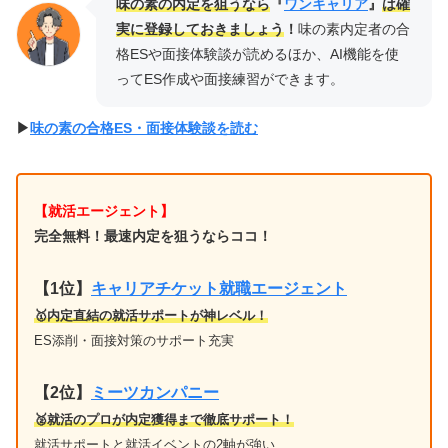
味の素の内定を狙うなら
『
ワンキャリア
』
は確
実に登録しておきましょう
！
味の素内定者の合
格ESや面接体験談が読めるほか、AI機能を使
ってES作成や面接練習ができます。
▶︎
味の素の合格ES・面接体験談を読む
【就活エージェント】
完全無料！最速内定を狙うならココ！
【1位
】
キャリアチケット就職エージェント
🥇内定直結の就活サポートが神レベル！
ES添削・面接対策のサポート充実
【2位】
ミーツカンパニー
🥈就活のプロが内定獲得まで徹底サポート！
就活サポートと就活イベントの2軸が強い