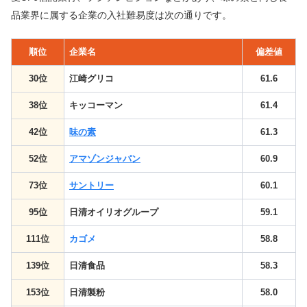
品業界に属する企業の入社難易度は次の通りです。
順位
企業名
偏差値
30位
江崎グリコ
61.6
38位
キッコーマン
61.4
42位
味の素
61.3
52位
アマゾンジャパン
60.9
73位
サントリー
60.1
95位
日清オイリオグループ
59.1
111位
カゴメ
58.8
139位
日清食品
58.3
153位
日清製粉
58.0