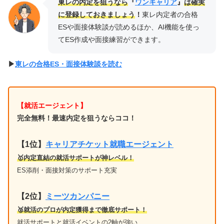
東レの内定を狙うなら
『
ワンキャリア
』
は確実
に登録しておきましょう
！
東レ内定者の合格
ESや面接体験談が読めるほか、AI機能を使っ
てES作成や面接練習ができます。
▶︎
東レの合格ES・面接体験談を読む
【就活エージェント】
完全無料！最速内定を狙うならココ！
【1位
】
キャリアチケット就職エージェント
🥇内定直結の就活サポートが神レベル！
ES添削・面接対策のサポート充実
【2位】
ミーツカンパニー
🥈就活のプロが内定獲得まで徹底サポート！
就活サポートと就活イベントの2軸が強い