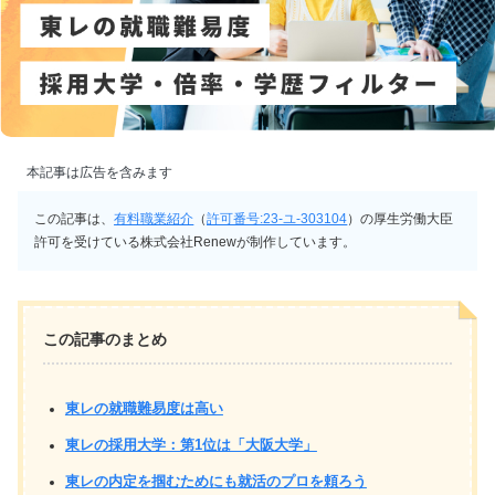
本記事は広告を含みます
この記事は、
有料職業紹介
（
許可番号:23-ユ-303104
）の厚生労働大臣
許可を受けている株式会社Renewが制作しています。
この記事のまとめ
東レの就職難易度は高い
東レの採用大学：第1位は「大阪大学」
東レの内定を掴むためにも就活のプロを頼ろう