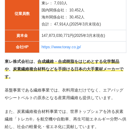
東レ： 7,010人
国内関係会社： 10,452人
従業員数
海外関係会社： 30,452人
合計： 47,914人(2025年3月末現在)
資本金
147,873,030,771円(2025年3月末現在)
会社HP
https://www.toray.co.jp/
東レ株式会社は、
合成繊維・合成樹脂をはじめとする化学製品
や
、
炭素繊維複合材料などを手掛ける日本の大手素材メーカーで
す
。
基盤事業である繊維事業では、衣料用途だけでなく、エアバッグ
やシートベルトの原糸となる産業用繊維も提供しています。
また、炭素繊維複合材料事業では、世界トップシェアを誇る炭素
繊維「トレカ®」を航空機や自動車、再生可能エネルギー分野へ供
給し、社会の軽量化・省エネ化に貢献しています。