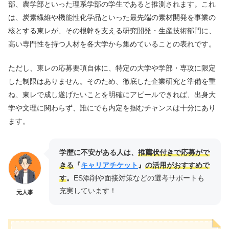
部、農学部といった理系学部の学生であると推測されます。これ
は、炭素繊維や機能性化学品といった最先端の素材開発を事業の
核とする東レが、その根幹を支える研究開発・生産技術部門に、
高い専門性を持つ人材を各大学から集めていることの表れです。
ただし、東レの応募要項自体に、特定の大学や学部・専攻に限定
した制限はありません。そのため、徹底した企業研究と準備を重
ね、東レで成し遂げたいことを明確にアピールできれば、出身大
学や文理に関わらず、誰にでも内定を掴むチャンスは十分にあり
ます。
学歴に不安がある人は、
推薦状付きで応募がで
きる
『
キャリアチケット
』
の活用がおすすめで
す
。
ES添削や面接対策などの選考サポートも
充実しています！
元人事