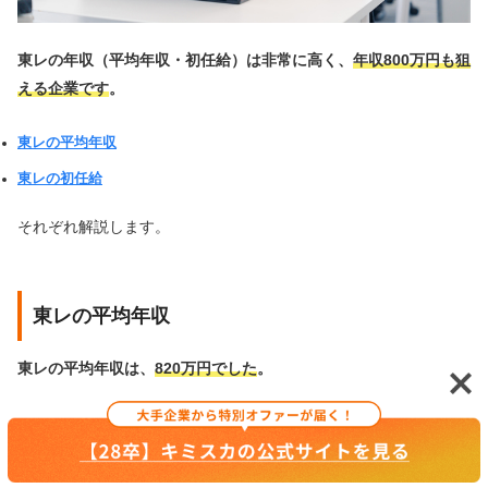
東レの年収（平均年収・初任給）は非常に高く、
年収800万円も狙
える企業です
。
東レの平均年収
東レの初任給
それぞれ解説します。
東レの平均年収
東レの平均年収は、
820万円でした
。
この平均年収は、賞与及び基準外賃金等を含んだ額になります。
国税庁が公表している「民間給与実態統計調査結果 令和5年度