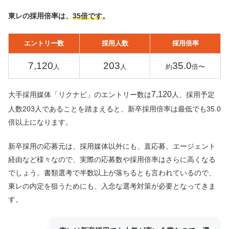
東レの採用倍率は、
35倍です
。
エントリー数
採用人数
採用倍率
7,120
203
35.0
人
人
約
倍〜
7,120
大手採用媒体「リクナビ」のエントリー数は
人、採用予定
人数203人であることを踏まえると、新卒採用倍率は最低でも35.0
倍以上になります。
新卒採用の応募元は、採用媒体以外にも、直応募、エージェント
経由など様々なので、実際の応募数や採用倍率はさらに高くなる
でしょう。書類選考で半数以上が落ちるとも言われているので、
東レの内定を狙うためにも、入念な選考対策が必要となってきま
す。