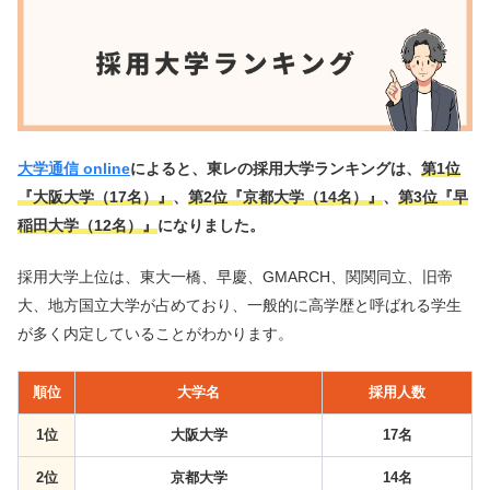
大学通信 online
によると、東レの採用大学ランキングは、
第1位
『大阪大学（17名）』
、
第2位『京都大学（14名）』
、
第3位『早
稲田大学（12名）』
になりました。
採用大学上位は、東大一橋、早慶、GMARCH、関関同立、旧帝
大、地方国立大学が占めており、一般的に高学歴と呼ばれる学生
が多く内定していることがわかります。
順位
大学名
採用人数
1位
大阪大学
17名
2位
京都大学
14名