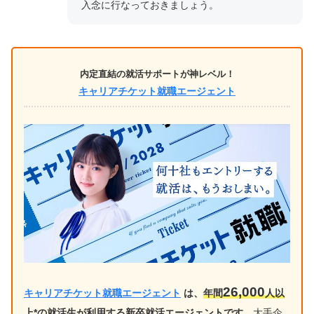
入念に行なっておきましょう。
内定直結の就活サポートが神レベル！
キャリアチケット就職エージェント
26,000
キャリアチケット就職エージェント
は、
年間
人以
上*の就活生が利用する新卒就活エージェントです
。
大手企