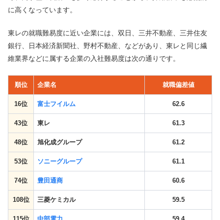
に高くなっています。
東レの就職難易度に近い企業には、双日、三井不動産、三井住友
銀行、日本経済新聞社、野村不動産、などがあり、東レと同じ繊
維業界などに属する企業の入社難易度は次の通りです。
順位
企業名
就職偏差値
16位
富士フイルム
62.6
43位
東レ
61.3
48位
旭化成グループ
61.2
53位
ソニーグループ
61.1
74位
豊田通商
60.6
108位
三菱ケミカル
59.5
115位
中部電力
59.4