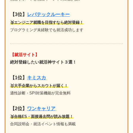
【3位】
レバテックルーキー
🥉エンジニア就職を目指すなら絶対登録！
プログラミング未経験でも就活成功します
【就活サイト】
絶対登録したい就活神サイト３選！
【1位】
キミスカ
🥇大手企業からスカウトが届く！
適性診断・SPI対策機能が完全無料
【2位】
ワンキャリア
🥈合格ES・面接過去問が読み放題！
合同説明会・就活イベント情報も満載