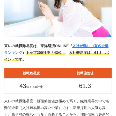
東レの就職難易度は、東洋経済ONLINE『
入社が難しい有名企業
ランキング
』
トップ200社中「43位」
、
入社難易度は「61.3」ポ
イントです
。
就職難易度
就職偏差値
43
61.3
位 / 200社中
東レの就職難易度・就職偏差値は極めて高く、繊維業界の中でも
難関企業（入社難易度の高い企業）です。新卒採用の人気も高
く、高学歴の就活生も多く応募することから、採用倍率も必然的