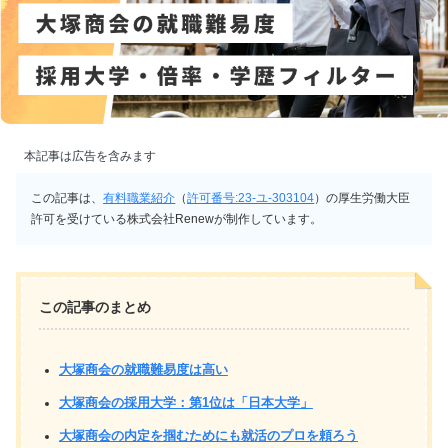
本記事は広告を含みます
この記事は、
有料職業紹介
（
許可番号:23-ユ-303104
）の厚生労働大臣
許可を受けている株式会社Renewが制作しています。
この記事のまとめ
大塚商会の就職難易度は高い
大塚商会の採用大学：第1位は「日本大学」
大塚商会の内定を掴むためにも就活のプロを頼ろう