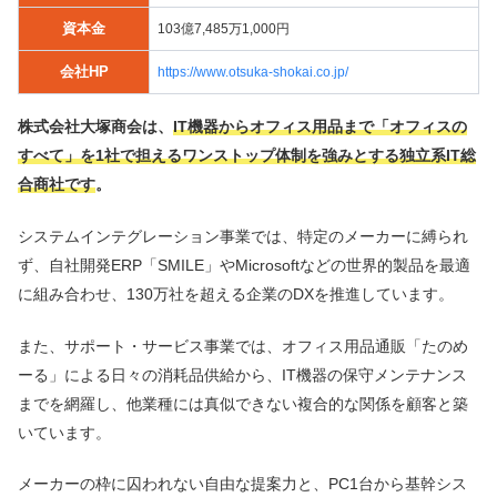
資本金
103億7,485万1,000円
会社HP
https://www.otsuka-shokai.co.jp/
株式会社大塚商会は、
IT機器からオフィス用品まで「オフィスの
すべて」を1社で担えるワンストップ体制を強みとする独立系IT総
合商社です
。
システムインテグレーション事業では、特定のメーカーに縛られ
ず、自社開発ERP「SMILE」やMicrosoftなどの世界的製品を最適
に組み合わせ、130万社を超える企業のDXを推進しています。
また、サポート・サービス事業では、オフィス用品通販「たのめ
ーる」による日々の消耗品供給から、IT機器の保守メンテナンス
までを網羅し、他業種には真似できない複合的な関係を顧客と築
いています。
メーカーの枠に囚われない自由な提案力と、PC1台から基幹シス