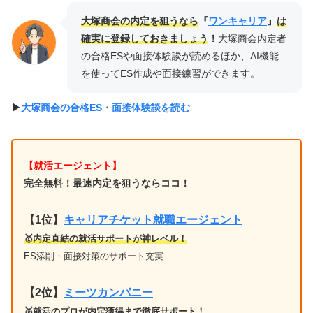
大塚商会の内定を狙うなら
『
ワンキャリア
』
は
確実に登録しておきましょう
！
大塚商会内定者
の合格ESや面接体験談が読めるほか、AI機能
を使ってES作成や面接練習ができます。
▶︎
大塚商会の合格ES・面接体験談を読む
【就活エージェント】
完全無料！最速内定を狙うならココ！
【1位
】
キャリアチケット就職エージェント
🥇内定直結の就活サポートが神レベル！
ES添削・面接対策のサポート充実
【2位】
ミーツカンパニー
🥈就活のプロが内定獲得まで徹底サポート！