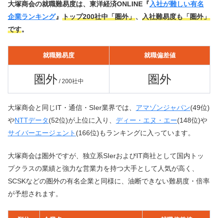
大塚商会の就職難易度は、東洋経済ONLINE『
入社が難しい有名
企業ランキング
』
トップ200社中「圏外」
、
入社難易度も「圏外」
です
。
就職難易度
就職偏差値
圏外
圏外
/ 200社中
大塚商会と同じIT・通信・SIer業界では、
アマゾンジャパン
(49位)
や
NTTデータ
(52位)が上位に入り、
ディー・エヌ・エー
(148位)や
サイバーエージェント
(166位)もランキングに入っています。
大塚商会は圏外ですが、独立系SIerおよびIT商社として国内トッ
プクラスの業績と強力な営業力を持つ大手として人気が高く、
SCSKなどの圏外の有名企業と同様に、油断できない難易度・倍率
が予想されます。