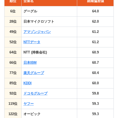
順位
企業名
就職偏差値
6位
グーグル
64.0
28位
日本マイクロソフト
62.0
49位
アマゾンジャパン
61.2
52位
NTTデータ
61.2
64位
NTT (持株会社)
60.9
66位
日本IBM
60.7
77位
楽天グループ
60.4
85位
KDDI
60.0
92位
ドコモグループ
59.8
119位
ヤフー
59.3
122位
オービック
59.3