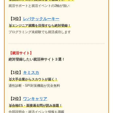
就活サポートと就活イベントの2軸が強い
【3位】
レバテックルーキー
🥉エンジニア就職を目指すなら絶対登録！
プログラミング未経験でも就活成功します
【就活サイト】
絶対登録したい就活神サイト３選！
【1位】
キミスカ
🥇大手企業からスカウトが届く！
適性診断・SPI対策機能が完全無料
【2位】
ワンキャリア
🥈合格ES・面接過去問が読み放題！
合同説明会・就活イベント情報も満載