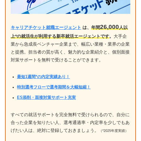
26,000
キャリアチケット就職エージェント
は、
年間
人以
上*の就活生が利用する新卒就活エージェントです
。
大手企
業から急成長ベンチャー企業まで、幅広い業種・業界の企業
と提携。担当者の質が高く、魅力的な企業紹介と、個別面接
対策サポートを無料で受けることができます。
最短1週間*の内定実績あり！
特別選考フローで選考期間を大幅短縮！
ES添削・面接対策サポート充実
すべての就活サポートを完全無料で受けられるので、自分に
合った企業を知りたい人、選考通過率・内定率を少しでもあ
げたい人は、絶対に登録しておきましょう。
（*2025年度実績）