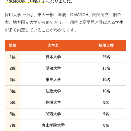
『東洋大学（10名）』
になりました。
採用大学上位は、東大一橋、早慶、GMARCH、関関同立、旧帝
大、地方国立大学が占めており、一般的に高学歴と呼ばれる学生
が多く内定していることがわかります。
順位
大学名
採用人数
1位
日本大学
25名
2位
明治大学
13名
3位
東洋大学
10名
3位
法政大学
10名
5位
駒澤大学
9名
5位
関西大学
9名
7位
青山学院大学
8名