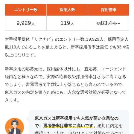
エントリー数
採用人数
採用倍率
9,929
119
83.4
人
人
約
倍〜
大手採用媒体「リクナビ」のエントリー数は9,929人、採用予定人
数119人であることを踏まえると、新卒採用倍率は最低でも83.4倍
以上になります。
新卒採用の応募元は、採用媒体以外にも、直応募、エージェント
経由など様々なので、実際の応募数や採用倍率はさらに高くなる
でしょう。書類選考で半数以上が落ちるとも言われているので、
東京ガスの内定を狙うためにも、入念な選考対策が必要となって
きます。
東京ガスは新卒採用でも人気が高い企業なの
で、
選考倍率は非常に高いです
。
絶対に内定を
獲得したい人は、自分ひとりで対策をするので