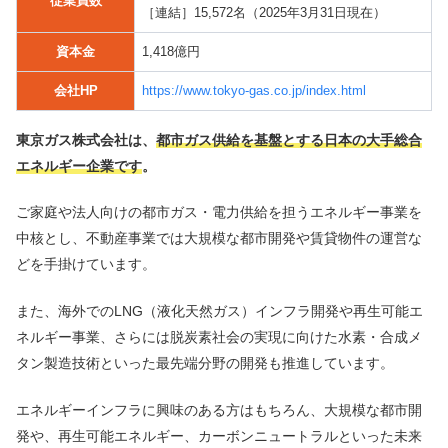
従業員数
［連結］15,572名（2025年3月31日現在）
資本金
1,418億円
会社HP
https://www.tokyo-gas.co.jp/index.html
東京ガス株式会社は、
都市ガス供給を基盤とする日本の大手総合
エネルギー企業です
。
ご家庭や法人向けの都市ガス・電力供給を担うエネルギー事業を
中核とし、不動産事業では大規模な都市開発や賃貸物件の運営な
どを手掛けています。
また、海外でのLNG（液化天然ガス）インフラ開発や再生可能エ
ネルギー事業、さらには脱炭素社会の実現に向けた水素・合成メ
タン製造技術といった最先端分野の開発も推進しています。
エネルギーインフラに興味のある方はもちろん、大規模な都市開
発や、再生可能エネルギー、カーボンニュートラルといった未来