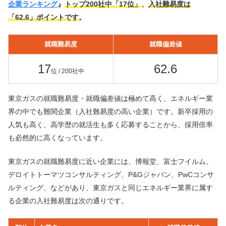
企業ランキング
』
トップ200社中「17位」
、
入社難易度は
「62.6」ポイントです
。
就職難易度
就職偏差値
17
62.6
位 / 200社中
東京ガスの就職難易度・就職偏差値は極めて高く、エネルギー業
界の中でも難関企業（入社難易度の高い企業）です。新卒採用の
人気も高く、高学歴の就活生も多く応募することから、採用倍率
も必然的に高くなっています。
東京ガスの就職難易度に近い企業には、博報堂、富士フイルム、
デロイトトーマツコンサルティング、P&Gジャパン、PwCコンサ
ルティング、などがあり、東京ガスと同じエネルギー業界に属す
る企業の入社難易度は次の通りです。