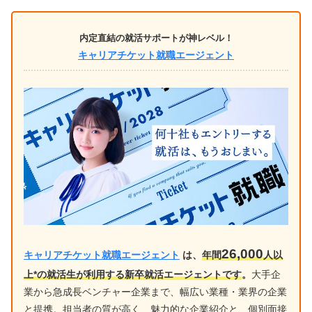
内定直結の就活サポートが神レベル！
キャリアチケット就職エージェント
26,000
キャリアチケット就職エージェント
は、
年間
人以
上*の就活生が利用する新卒就活エージェントです
。
大手企
業から急成長ベンチャー企業まで、幅広い業種・業界の企業
と提携。担当者の質が高く、魅力的な企業紹介と、個別面接