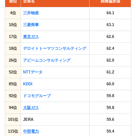
順位
企業名
就職偏差値
4位
三井物産
64.1
10位
三菱商事
63.1
17位
東京ガス
62.6
18位
デロイトトーマツコンサルティング
62.4
26位
アビームコンサルティング
62.0
52位
NTTデータ
61.2
85位
KDDI
60.0
92位
ドコモグループ
59.8
94位
大阪ガス
59.8
101位
JERA
59.6
115位
中部電力
59.4