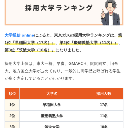
大学通信 online
によると、東京ガスの採用大学ランキングは、
第
1位『早稲田大学（17名）』
、
第2位『慶應義塾大学（11名）』
、
第3位『筑波大学（10名）』
になりました。
採用大学上位は、東大一橋、早慶、GMARCH、関関同立、旧帝
大、地方国立大学が占めており、一般的に高学歴と呼ばれる学生
が多く内定していることがわかります。
順位
大学名
採用人数
1位
早稲田大学
17名
2位
慶應義塾大学
11名
3位
筑波大学
10名