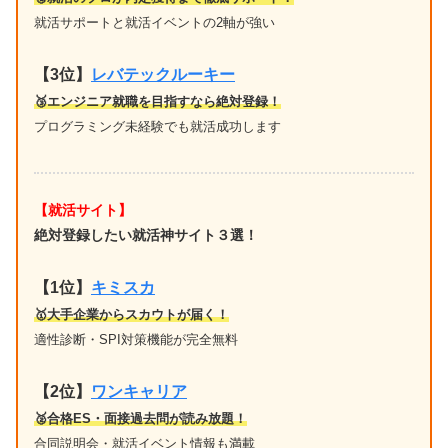
就活サポートと就活イベントの2軸が強い
【3位】
レバテックルーキー
🥉エンジニア就職を目指すなら絶対登録！
プログラミング未経験でも就活成功します
【就活サイト】
絶対登録したい就活神サイト３選！
【1位】
キミスカ
🥇大手企業からスカウトが届く！
適性診断・SPI対策機能が完全無料
【2位】
ワンキャリア
🥈合格ES・面接過去問が読み放題！
合同説明会・就活イベント情報も満載