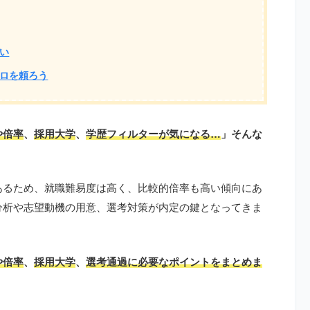
い
ロを頼ろう
や倍率
、
採用大学
、
学歴フィルターが気になる…
」そんな
あるため、就職難易度は高く、比較的倍率も高い傾向にあ
分析や志望動機の用意、選考対策が内定の鍵となってきま
や倍率
、
採用大学
、
選考通過に必要なポイントをまとめま