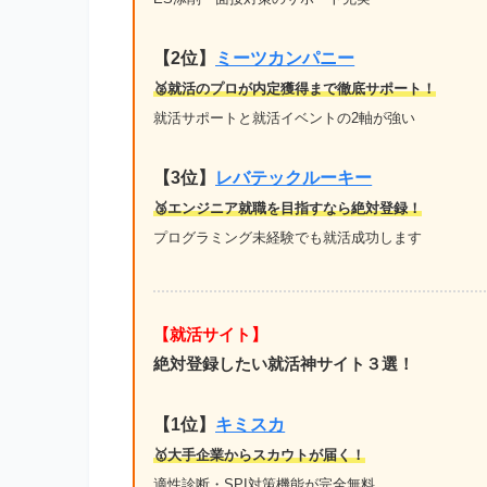
【2位】
ミーツカンパニー
🥈就活のプロが内定獲得まで徹底サポート！
就活サポートと就活イベントの2軸が強い
【3位】
レバテックルーキー
🥉エンジニア就職を目指すなら絶対登録！
プログラミング未経験でも就活成功します
【就活サイト】
絶対登録したい就活神サイト３選！
【1位】
キミスカ
🥇大手企業からスカウトが届く！
適性診断・SPI対策機能が完全無料