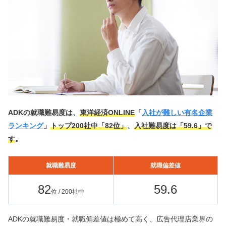
ADKの就職難易度は、
東洋経済ONLINE
「
入社が難しい有名企業
ランキング
」
トップ200社中「82位」
、
入社難易度は「59.6」で
す
。
就職難易度
就職偏差値
82
59.6
位 / 200社中
ADKの就職難易度・就職偏差値は極めて高く、広告代理店業界の