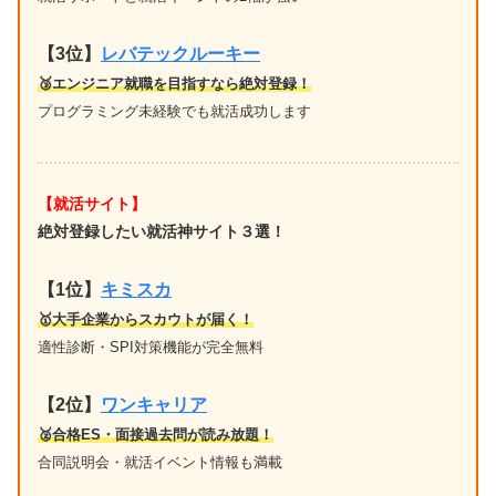
【3位】
レバテックルーキー
🥉エンジニア就職を目指すなら絶対登録！
プログラミング未経験でも就活成功します
【就活サイト】
絶対登録したい就活神サイト３選！
【1位】
キミスカ
🥇大手企業からスカウトが届く！
適性診断・SPI対策機能が完全無料
【2位】
ワンキャリア
🥈合格ES・面接過去問が読み放題！
合同説明会・就活イベント情報も満載