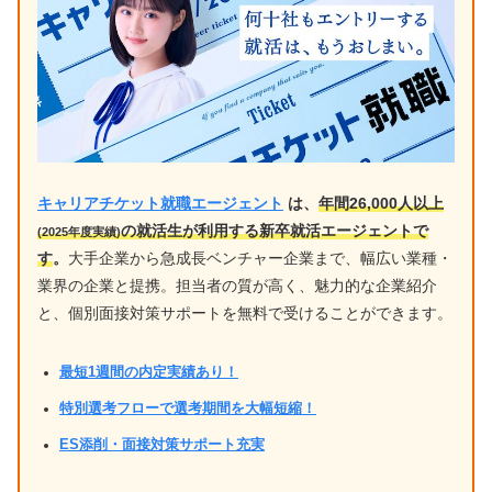
キャリアチケット就職エージェント
は、
年間26,000人以上
の就活生が利用する新卒就活エージェントで
(2025年度実績)
す
。
大手企業から急成長ベンチャー企業まで、幅広い業種・
業界の企業と提携。担当者の質が高く、魅力的な企業紹介
と、個別面接対策サポートを無料で受けることができます。
最短1週間の内定実績あり！
特別選考フローで選考期間を大幅短縮！
ES添削・面接対策サポート充実