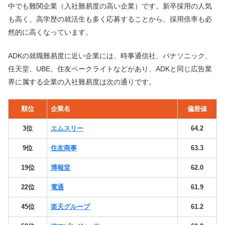
中でも難関企業（入社難易度の高い企業）です。新卒採用の人気
も高く、高学歴の就活生も多く応募することから、採用倍率も必
然的に高くなっています。
ADKの就職難易度に近い企業には、時事通信社、パナソニック、
任天堂、UBE、住友ベークライトなどがあり、ADKと同じ広告業
界に属する企業の入社難易度は次の通りです。
順位
企業名
偏差値
3位
エムスリー
64.2
9位
住友商事
63.3
19位
博報堂
62.0
22位
電通
61.9
45位
楽天グループ
61.2