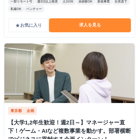
一部リモート可
週3日以上推奨
土日OK
未経験OK
新規事業
社長直下
私服OK
ベンチャー
求人を見る
お気に入り
grade
東京都
企画
【大学1,2年生歓迎！週2日～】マネージャー直
下！ゲーム・AIなど複数事業を動かす。部署横断