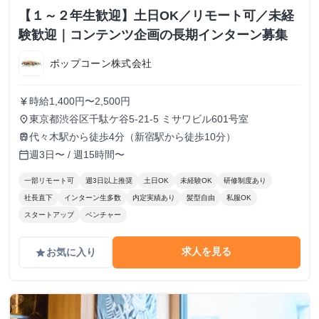
【１～２年生歓迎】土日OK／リモート可／未経
験歓迎｜コンテンツ企画の長期インターン募集
ポップコーン株式会社
時給1,400円〜2,500円
currency_yen
東京都渋谷区千駄ケ谷5-21-5 ミサワビル601号室
place
代々木駅から徒歩4分（新宿駅から徒歩10分）
train
週3日〜 / 週15時間〜
calendar_today
一部リモート可
週3日以上推奨
土日OK
未経験OK
研修制度あり
社長直下
インターン生多数
内定実績あり
髪型自由
私服OK
スタートアップ
ベンチャー
求人を見る
お気に入り
grade