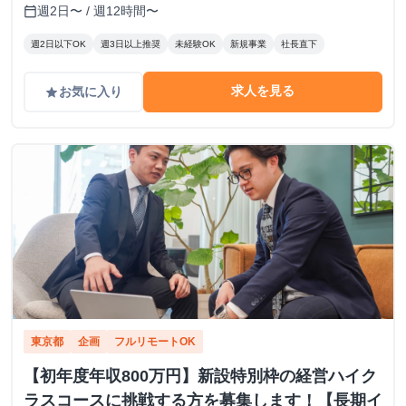
宿駅徒歩10分／西新宿駅徒歩10分
週2日〜 / 週12時間〜
calendar_today
週2日以下OK
週3日以上推奨
未経験OK
新規事業
社長直下
求人を見る
お気に入り
grade
東京都
企画
フルリモートOK
【初年度年収800万円】新設特別枠の経営ハイク
ラスコースに挑戦する方を募集します！【長期イ