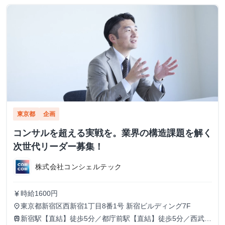
東京都
企画
コンサルを超える実戦を。業界の構造課題を解く
次世代リーダー募集！
株式会社コンシェルテック
時給1600円
currency_yen
東京都新宿区西新宿1丁目8番1号 新宿ビルディング7F
place
新宿駅【直結】徒歩5分／都庁前駅【直結】徒歩5分／西武新
train