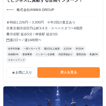
でビジネスに貢献する企画インターン！
株式会社ANIMA GROUP
時給1,226円 ~ 3,000円 ※年2回の査定あり
currency_yen
東京都渋谷区円山町3-6 E・スペースタワー6階西
place
渋谷駅 徒歩5分 / 神泉駅 徒歩3分
train
週2日〜 / 週16時間〜
calendar_today
全学年対象
一部リモート可
週3日以上推奨
土日OK
半日OK
未経験OK
新規事業
インターン生多数
内定実績あり
髪型自由
私服OK
スタートアップ
求人を見る
お気に入り
grade