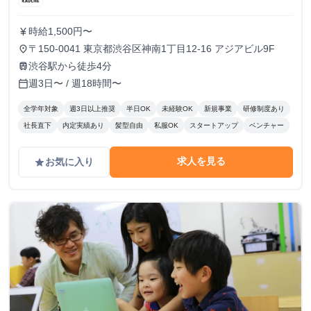
時給1,500円〜
currency_yen
〒150-0041 東京都渋谷区神南1丁目12-16 アジアビル9F
place
渋谷駅から徒歩4分
train
週3日〜 / 週18時間〜
calendar_today
全学年対象
週3日以上推奨
半日OK
未経験OK
新規事業
研修制度あり
社長直下
内定実績あり
髪型自由
私服OK
スタートアップ
ベンチャー
求人を見る
お気に入り
grade