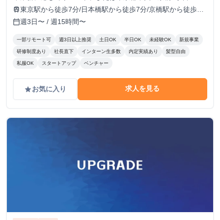
更新）
VORT京橋II 9Fのオフィスにて勤務
東京駅から徒歩7分/日本橋駅から徒歩7分/京橋駅から徒歩5
train
分/宝町駅から徒歩8分
週3日〜 / 週15時間〜
calendar_today
一部リモート可
週3日以上推奨
土日OK
半日OK
未経験OK
新規事業
研修制度あり
社長直下
インターン生多数
内定実績あり
髪型自由
私服OK
スタートアップ
ベンチャー
求人を見る
お気に入り
grade