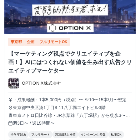
東京都
企画
フルリモートOK
【マーケティング視点でクリエイティブを企
画！】AIにはつくれない価値を生み出す広告クリ
エイティブマーケター
OPTION X株式会社
・成果報酬：1本5,000円（税別）〜 ※10〜15本/月〜想定
currency_yen
※経験、実績、能力等によって変動 ※トライアル期間の場
東京都中央区湊1丁目8-11八丁堀エイトビル3階
place
合変動あり
東京メトロ日比谷線・JR京葉線「八丁堀駅」から徒歩3〜6
train
分
週3日〜 / 週15時間〜
calendar_today
全学年対象
フルリモート
週3日以上推奨
インターン生多数
私服OK