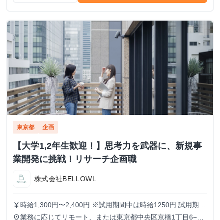
東京都
企画
【大学1,2年生歓迎！】思考力を武器に、新規事
業開発に挑戦！リサーチ企画職
株式会社BELLOWL
時給1,300円〜2,400円 ※試用期間中は時給1250円 試用期
currency_yen
間：3ヶ月〜6ヶ月（3ヶ月ごとに双方意思確認の上、契約を
業務に応じてリモート、または東京都中央区京橋1丁目6−13
place