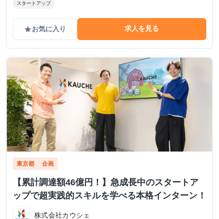
スタートアップ
求人を見る
お気に入り
grade
東京都
企画
【累計調達額46億円！】急成長中のスタートア
ップで超実践的スキルを学べる本格インターン！
株式会社カウシェ