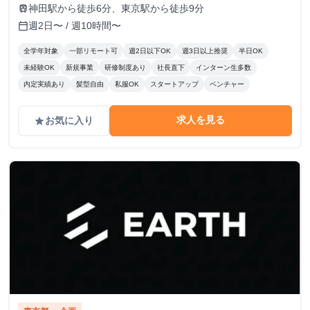
神田駅から徒歩6分、東京駅から徒歩9分
train
週2日〜 / 週10時間〜
calendar_today
全学年対象
一部リモート可
週2日以下OK
週3日以上推奨
半日OK
未経験OK
新規事業
研修制度あり
社長直下
インターン生多数
内定実績あり
髪型自由
私服OK
スタートアップ
ベンチャー
求人を見る
お気に入り
grade