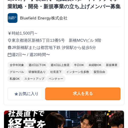
業戦略・開発・新規事業の立ち上げメンバー募集
Bluefield Energy株式会社
時給1,500円～
currency_yen
東京都港区新橋5丁目13番5号 新橋MCVビル 9階
place
JR新橋駅または都営地下鉄 汐留駅から徒歩5分
train
週2日〜 / 週20時間〜
calendar_today
全学年対象
週2日以下OK
週3日以上推奨
半日OK
未経験OK
新規事業
グローバル
研修制度あり
社長直下
インターン生多数
髪型自由
私服OK
スタートアップ
ベンチャー
求人を見る
お気に入り
grade