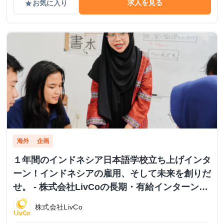
求人を見る
お気に入り
grade
海外
企画
１年間のインドネシア日本語学校立ち上げインタ
ーン！インドネシアの雇用、そして未来を創りだ
せ。 - 株式会社LivCoの長期・有給インターンシ
ップ
株式会社LivCo