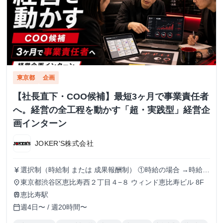
東京都
企画
【社長直下・COO候補】最短3ヶ月で事業責任者
へ。経営の全工程を動かす「超・実践型」経営企
画インターン
JOKER'S株式会社
選択制（時給制 または 成果報酬制） ①時給の場合 →時給
currency_yen
1500円でのお支払い ②成果報酬の条件・単価 → 粗利に対す
東京都渋谷区恵比寿西２丁目４−８ ウィンド恵比寿ビル 8F
place
る報酬率での支給
恵比寿駅
train
週4日〜 / 週20時間〜
calendar_today