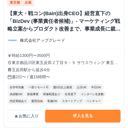
東京都
企画
【東大・戦コン(Bain)出身CEO】経営直下の
「BizDev (事業責任者候補)」- マーケティング戦
略立案からプロダクト改善まで、事業成長に裁量
を持つ
株式会社アップグレード
時給1300円〜3500円
currency_yen
東京都品川区東五反田２丁目９－５ サウスウィング 東五反
place
田５階
五反田駅から徒歩4分
train
週2日〜 / 週15時間〜
calendar_today
全学年対象
一部リモート可
週3日以上推奨
土日OK
半日OK
未経験OK
新規事業
研修制度あり
社長直下
インターン生多数
内定実績あり
髪型自由
私服OK
スタートアップ
ベンチャー
求人を見る
お気に入り
grade