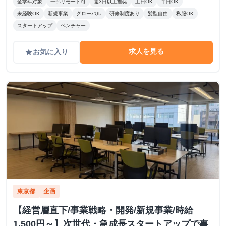
全学年対象
一部リモート可
週3日以上推奨
土日OK
半日OK
未経験OK
新規事業
グローバル
研修制度あり
髪型自由
私服OK
スタートアップ
ベンチャー
求人を見る
お気に入り
grade
東京都
企画
【経営層直下/事業戦略・開発/新規事業/時給
1,500円～】次世代・急成長スタートアップで事