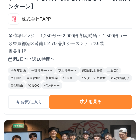
ンターン】
株式会社TAPP
時給レンジ： 1,250円 〜 2,000円 初期時給： 1,500円（一律
currency_yen
スタート） 改定タイミング： 3ヶ月ごとの契約更新時 評価
東京都港区港南1-2-70 品川シーズンテラス6階
place
基準： 以下の4項目を5段階でスコアリングし、時給を決
品川駅
train
定。 時給変動のロジック(詳細はシートに記載） S評価： 期
週2日〜 / 週10時間〜
calendar_today
待を大きく上回り、社員と同等のバリューを発揮。 A評価：
期待通り。安定して高品質な成果を出している。（※現状維
全学年対象
一部リモート可
フルリモート
週3日以上推奨
土日OK
持〜微増） B/C評価： 期待を下回る。手離れが悪く、教育コ
半日OK
未経験OK
新規事業
社長直下
インターン生多数
内定実績あり
ストが成果を上回っている。 ※時給を下げる判断は、業務
髪型自由
私服OK
ベンチャー
範囲の縮小や、当初想定していたスキルレベルに達していな
い場合に適用します。
求人を見る
お気に入り
grade