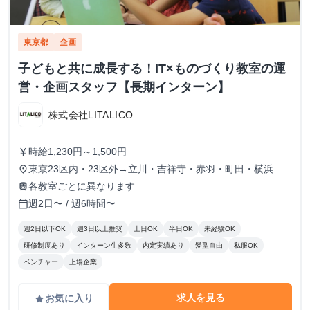
東京都
企画
子どもと共に成長する！IT×ものづくり教室の運
営・企画スタッフ【長期インターン】
株式会社LITALICO
時給1,230円～1,500円
currency_yen
東京23区内・23区外→立川・吉祥寺・赤羽・町田・横浜・
place
川崎
各教室ごとに異なります
train
週2日〜 / 週6時間〜
calendar_today
週2日以下OK
週3日以上推奨
土日OK
半日OK
未経験OK
研修制度あり
インターン生多数
内定実績あり
髪型自由
私服OK
ベンチャー
上場企業
求人を見る
お気に入り
grade