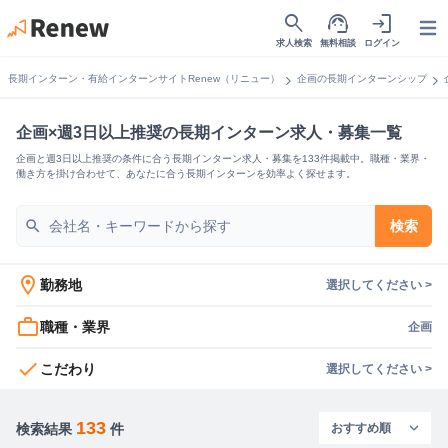
search
support_agent
login
Open
求人検索
無料相談
ログイン
chevron_right
chevron_right
長期インターン・有給インターンサイトRenew（リニュー）
企画の長期インターンシップ
企画×週3日以上推奨の長期インターン求人・募集一覧
企画と週3日以上推奨の条件に合う長期インターン求人・募集を133件掲載中。職種・業界・
働き方を掛け合わせて、あなたに合う長期インターンを効率よく探せます。
search
検索
location_on
勤務地
選択してください >
work_outline
職種・業界
企画
check
こだわり
選択してください >
133
検索結果
件