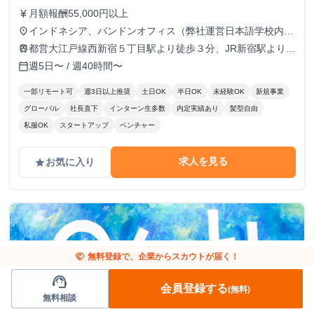
月額報酬55,000円以上
currency_yen
インドネシア、バンドンオフィス（弊社運営日本語学校内の
place
オフィス） 住所Jl. Cihanjuang No.06, RT.01/RW.08,
都営大江戸線西新宿５丁目駅より徒歩３分、JR新宿駅より徒
train
Cihanjuang, Kec. Parongpong, Kabupaten Bandung Barat,
歩20分、東京メトロ丸の内線西新宿駅より徒歩10分
週5日〜 / 週40時間〜
calendar_today
Jawa Barat, Indonesia
一部リモート可
週3日以上推奨
土日OK
半日OK
未経験OK
新規事業
グローバル
社長直下
インターン生多数
内定実績あり
髪型自由
私服OK
スタートアップ
ベンチャー
求人を見る
お気に入り
grade
handshake
無料登録で、企業からスカウトが届く！
support_agent
会員登録する
(無料)
無料相談