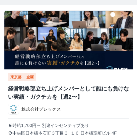
東京都
企画
経営戦略部立ち上げメンバーとして誰にも負けな
い実績・ガクチカを【週2〜】
株式会社プレックス
時給1,700円～ 別途インセンティブあり
currency_yen
中央区日本橋本石町３丁目３−１６ 日本橋室町ビル 4F
place