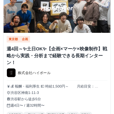
東京都
企画
週4回～✨️土日OK✨️【企画×マーケ×映像制作】戦
略から実践・分析まで経験できる長期インター
ン！
株式会社ハイボール
💰 報酬・福利厚生 💵 時給1,500円～ 月給目安：
currency_yen
200,000円〜300,000円 ✅ スキル・実績に応じて昇給あり！
渋谷区神南1-11-3
place
（半年ごとに査定） 🏠 住まいのサポートも充実！ 🔹 家賃
渋谷駅から徒歩5分
train
補助（最大3万円/月） ┗ 渋谷周辺に住んでいる or 住む予
週4日〜 / 週32時間〜
calendar_today
定のメンバーを対象に支給！ 📚️休学中の希望者には、休学
費用の全額負担あり