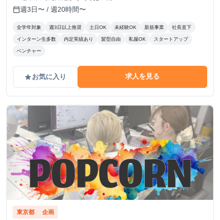
週3日〜 / 週20時間〜
calendar_today
全学年対象
週3日以上推奨
土日OK
未経験OK
新規事業
社長直下
インターン生多数
内定実績あり
髪型自由
私服OK
スタートアップ
ベンチャー
求人を見る
お気に入り
grade
東京都
企画