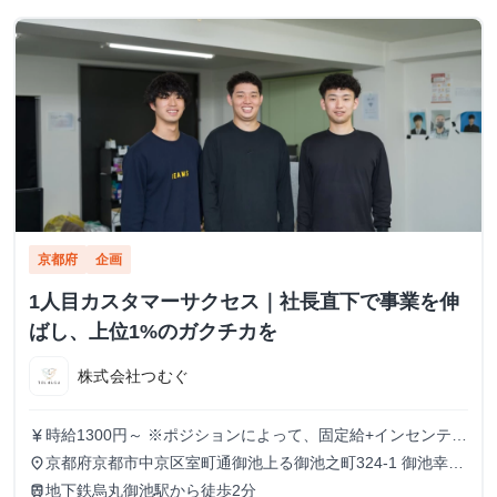
京都府
企画
1人目カスタマーサクセス｜社長直下で事業を伸
ばし、上位1%のガクチカを
株式会社つむぐ
時給1300円～ ※ポジションによって、固定給+インセンティ
currency_yen
ブという形態も可
京都府京都市中京区室町通御池上る御池之町324-1 御池幸登
place
ビル7階
地下鉄烏丸御池駅から徒歩2分
train