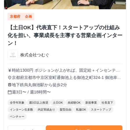
京都府
企画
【土日OK】代表直下！スタートアップの仕組み
化を担い、事業成長を主導する営業企画インター
ン！
株式会社つむぐ
時給1300円 ポジションが上がれば、固定給＋インセンティ
currency_yen
ブへの切り替えも可能で、実際の例も多数あります！ ※試
京都府京都市中京区室町通御池上る御池之町324-1 御池幸登
place
用期間3ヶ月：時給1150円
ビル7階
地下鉄烏丸御池駅から徒歩2分
train
週3日〜 / 週18時間〜
calendar_today
全学年対象
週3日以上推奨
土日OK
未経験OK
新規事業
社長直下
インターン生多数
内定実績あり
髪型自由
私服OK
スタートアップ
ベンチャー