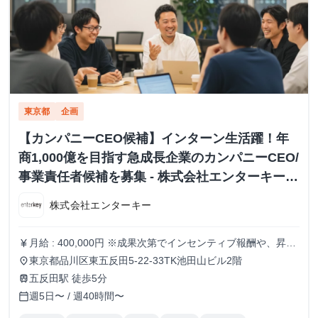
東京都
企画
【カンパニーCEO候補】インターン生活躍！年
商1,000億を目指す急成長企業のカンパニーCEO/
事業責任者候補を募集 - 株式会社エンターキーの
長期・有給インターンシップ
株式会社エンターキー
月給 : 400,000円 ※成果次第でインセンティブ報酬や、昇給
currency_yen
も積極的に行います。
東京都品川区東五反田5-22-33TK池田山ビル2階
place
五反田駅 徒歩5分
train
週5日〜 / 週40時間〜
calendar_today