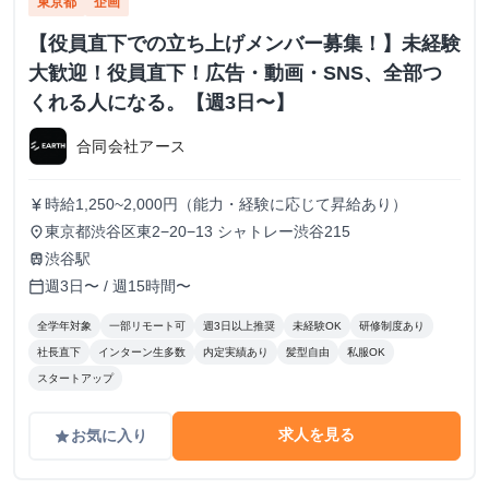
東京都
企画
【役員直下での立ち上げメンバー募集！】未経験
大歓迎！役員直下！広告・動画・SNS、全部つ
くれる人になる。【週3日〜】
合同会社アース
時給1,250~2,000円（能力・経験に応じて昇給あり）
currency_yen
東京都渋谷区東2−20−13 シャトレー渋谷215
place
渋谷駅
train
週3日〜 / 週15時間〜
calendar_today
全学年対象
一部リモート可
週3日以上推奨
未経験OK
研修制度あり
社長直下
インターン生多数
内定実績あり
髪型自由
私服OK
スタートアップ
求人を見る
お気に入り
grade