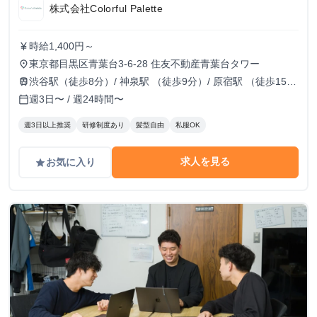
株式会社Colorful Palette
時給1,400円～
currency_yen
東京都目黒区青葉台3-6-28 住友不動産青葉台タワー
place
渋谷駅（徒歩8分）/ 神泉駅 （徒歩9分）/ 原宿駅 （徒歩15
train
分）
週3日〜 / 週24時間〜
calendar_today
週3日以上推奨
研修制度あり
髪型自由
私服OK
求人を見る
お気に入り
grade