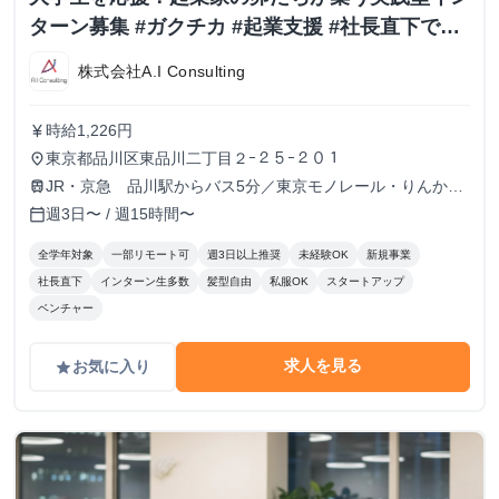
ターン募集 #ガクチカ #起業支援 #社長直下で経
営を学ぶ
株式会社A.I Consulting
時給1,226円
currency_yen
東京都品川区東品川二丁目２ｰ２５ｰ２０１
place
JR・京急 品川駅からバス5分／東京モノレール・りんかい
train
線 天王洲アイル駅 徒歩3分
週3日〜 / 週15時間〜
calendar_today
全学年対象
一部リモート可
週3日以上推奨
未経験OK
新規事業
社長直下
インターン生多数
髪型自由
私服OK
スタートアップ
ベンチャー
求人を見る
お気に入り
grade