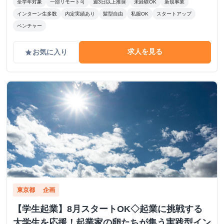
全学年対象
一部リモート可
週3日以上推奨
未経験OK
新規事業
インターン生多数
内定実績あり
髪型自由
私服OK
スタートアップ
ベンチャー
求人を見る
お気に入り
grade
東京都
企画
【学生起業】8月スタートOK◇起業に挑戦する
大学生を応援！起業家の卵たちが集う実践型イン