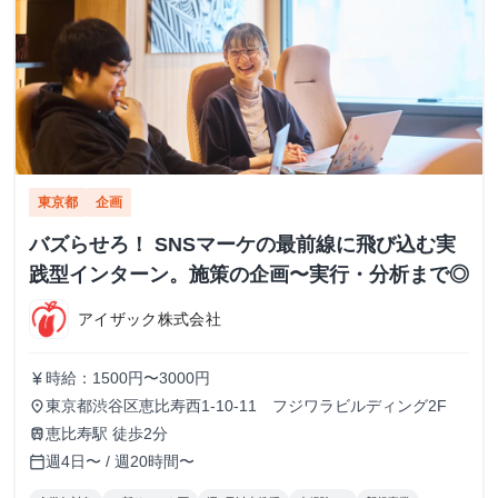
東京都
企画
バズらせろ！ SNSマーケの最前線に飛び込む実
践型インターン。施策の企画〜実行・分析まで◎
アイザック株式会社
時給：1500円〜3000円
currency_yen
東京都渋谷区恵比寿西1-10-11 フジワラビルディング2F
place
恵比寿駅 徒歩2分
train
週4日〜 / 週20時間〜
calendar_today