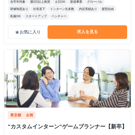
全学年対象
週3日以上推奨
土日OK
新規事業
グローバル
研修制度あり
社長直下
インターン生多数
内定実績あり
髪型自由
私服OK
スタートアップ
ベンチャー
求人を見る
お気に入り
grade
東京都
企画
"カスタムインターン"ゲームプランナー【新卒】