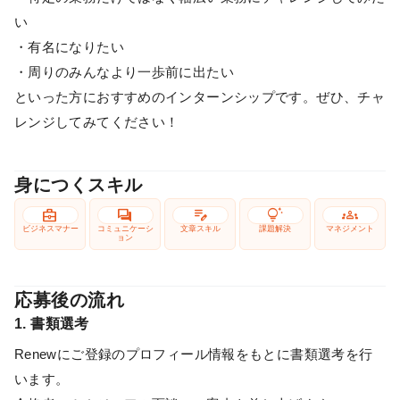
い
・有名になりたい
・周りのみんなより一歩前に出たい
といった方におすすめのインターンシップです。ぜひ、チャ
レンジしてみてください！
身につくスキル
business_center
forum
edit_note
tips_and_updates
groups
ビジネスマナー
コミュニケーシ
文章スキル
課題解決
マネジメント
ョン
応募後の流れ
1. 書類選考
Renewにご登録のプロフィール情報をもとに書類選考を行
います。