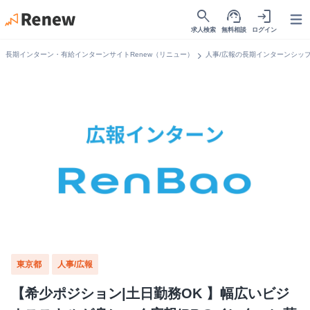
search
support_agent
login
Open
求人検索
無料相談
ログイン
chevron_right
長期インターン・有給インターンサイトRenew（リニュー）
人事/広報の長期インターンシッ
東京都
人事/広報
【希少ポジション|土日勤務OK 】幅広いビジ