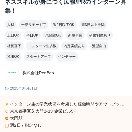
ネススキルが身につく広報/PRのインターン募
集！
人材
一部リモート可
週2日以下OK
週3日以上推奨
土日OK
半日OK
未経験OK
新規事業
研修制度あり
社長直下
インターン生多数
内定実績あり
髪型自由
私服OK
スタートアップ
ベンチャー
株式会社RenBao
schedule
2025年04月01日
インターン生の学業状況を考慮した稼働時間やアウトプットに応じて採用時に給与を決定致します。面談時に詳細はお伝えしますのでご安心ください。 ※稼働時間に対して支給する場合、最低賃金を下回ることはございませんのでご安心ください。 例） ① 営業日単価2,000円 ② 月50,000円 など
currency_yen
東京都港区芝大門2-19 協栄ビル5F
place
大門駅
train
週2日 / 指定なし
calendar_today