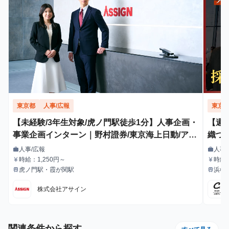
東京都
人事/広報
東京
【未経験/3年生対象/虎ノ門駅徒歩1分】人事企画・
【週
事業企画インターン｜野村證券/東京海上日動/アク
織づ
センチュア出身社員の直下！ 【服装自由・髪型自
用”
人事/広報
人事
work
work
職種
職種
由・ネイルOK】
時給：1,250円～
時給
currency_yen
currency_yen
給与
給与
り決
虎ノ門駅・霞が関駅
浜松
train
train
最寄駅
最寄駅
株式会社アサイン
関連条件から探す