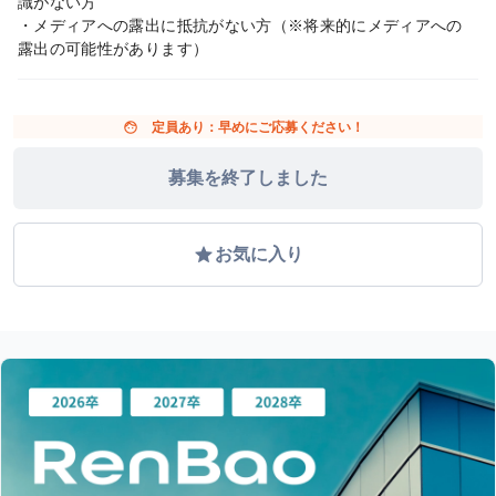
識がない方
・メディアへの露出に抵抗がない方（※将来的にメディアへの
露出の可能性があります）
face
定員あり：早めにご応募ください！
募集を終了しました
grade
お気に入り