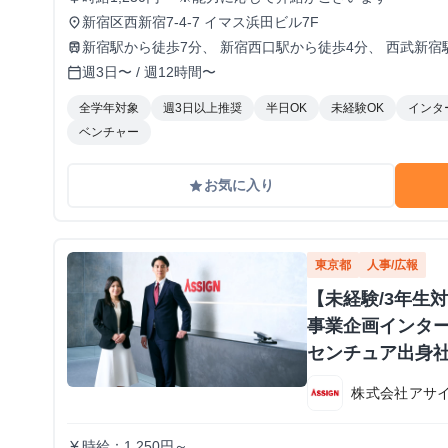
新宿区西新宿7-4-7 イマス浜田ビル7F
place
新宿駅から徒歩7分、 新宿西口駅から徒歩4分、 西武新宿
train
週3日〜 / 週12時間〜
calendar_today
全学年対象
週3日以上推奨
半日OK
未経験OK
インタ
ベンチャー
お気に入り
grade
東京都
人事/広報
【未経験/3年生
事業企画インター
センチュア出身社
由・ネイルOK】
株式会社アサ
時給：1,250円～
currency_yen