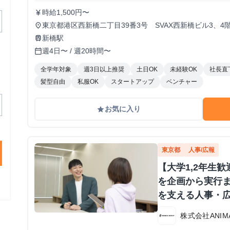
時給1,500円〜
currency_yen
東京都港区西新橋二丁目39番3号 SVAX西新橋ビル3、4
place
新橋駅
train
週4日〜 / 週20時間〜
calendar_today
全学年対象
週3日以上推奨
土日OK
未経験OK
社長直
髪型自由
私服OK
スタートアップ
ベンチャー
お気に入り
grade
東京都
人事/広報
【大学1,2年生
を企画から実行
を支える人事・
株式会社ANIMA