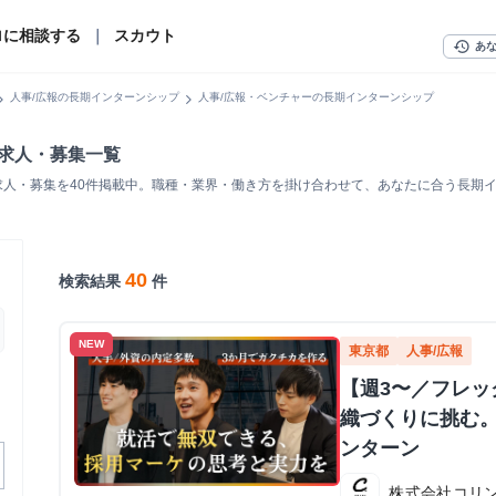
ロに相談する
｜
スカウト
history
あ
n_right
chevron_right
人事/広報の長期インターンシップ
人事/広報・ベンチャーの長期インターンシップ
ン求人・募集一覧
求人・募集を40件掲載中。職種・業界・働き方を掛け合わせて、あなたに合う長期
40
検索結果
件
NEW
東京都
人事/広報
【週3〜／フレ
織づくりに挑む。
ンターン
株式会社コリ