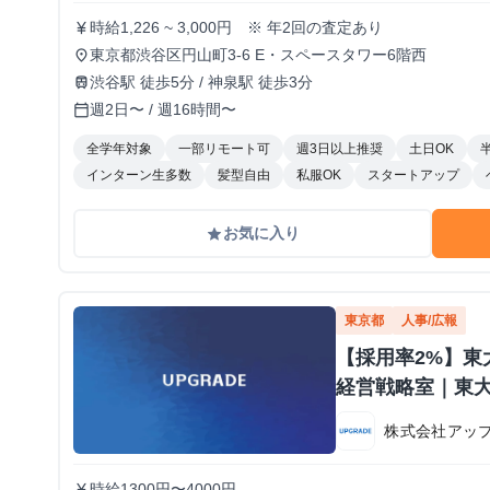
時給1,226 ~ 3,000円 ※ 年2回の査定あり
currency_yen
東京都渋谷区円山町3-6 E・スペースタワー6階西
place
渋谷駅 徒歩5分 / 神泉駅 徒歩3分
train
週2日〜 / 週16時間〜
calendar_today
全学年対象
一部リモート可
週3日以上推奨
土日OK
インターン生多数
髪型自由
私服OK
スタートアップ
お気に入り
grade
東京都
人事/広報
【採用率2%】東大
経営戦略室｜東大
株式会社アッ
時給1300円〜4000円
currency_yen