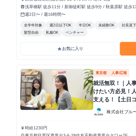
浅草橋駅 徒歩11分 / 新御徒町駅 徒歩9分 / 秋葉原駅 徒歩1
train
週2日〜 / 週16時間〜
calendar_today
全学年対象
週2日以下OK
半日OK
未経験OK
社長直
髪型自由
私服OK
ベンチャー
お気に入り
grade
東京都
人事/広報
就活無双！｜人事
けたい方必見！
支える！【土日
株式会社ブル
時給1230円
currency_yen
東京都目黒区青葉台3-6-28住友不動産青葉台タワー7F
place