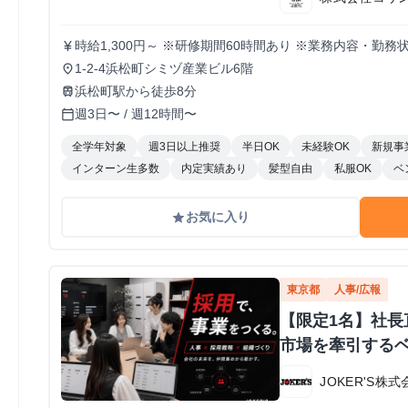
時給1,300円～ ※研修期間60時間あり ※業務内容・勤
currency_yen
1-2-4浜松町シミヅ産業ビル6階
place
浜松町駅から徒歩8分
train
週3日〜 / 週12時間〜
calendar_today
全学年対象
週3日以上推奨
半日OK
未経験OK
新規事
インターン生多数
内定実績あり
髪型自由
私服OK
ベ
お気に入り
grade
東京都
人事/広報
【限定1名】社長
市場を牽引する
JOKER'S株式