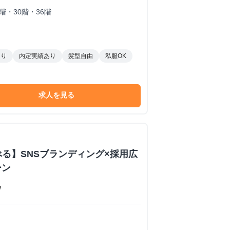
・30階・36階
あり
内定実績あり
髪型自由
私服OK
求人を見る
べる】SNSブランディング×採用広
ーン
W