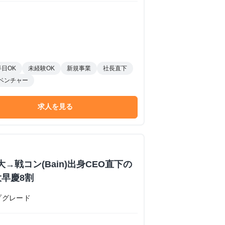
半日OK
未経験OK
新規事業
社長直下
ベンチャー
求人を見る
→戦コン(Bain)出身CEO直下の
早慶8割
プグレード