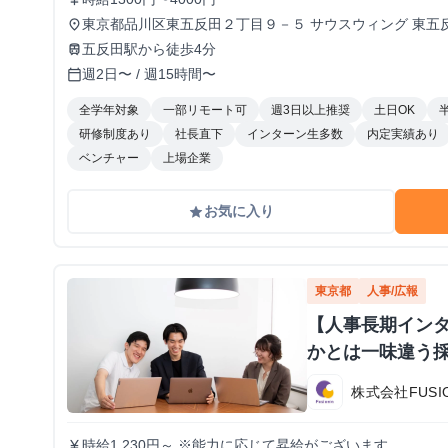
東京都品川区東五反田２丁目９－５ サウスウィング 東五
place
五反田駅から徒歩4分
train
週2日〜 / 週15時間〜
calendar_today
全学年対象
一部リモート可
週3日以上推奨
土日OK
研修制度あり
社長直下
インターン生多数
内定実績あり
ベンチャー
上場企業
お気に入り
grade
東京都
人事/広報
【人事長期イン
かとは一味違う採
株式会社FUSIO
時給1,230円～ ※能力に応じて昇給がございます
currency_yen