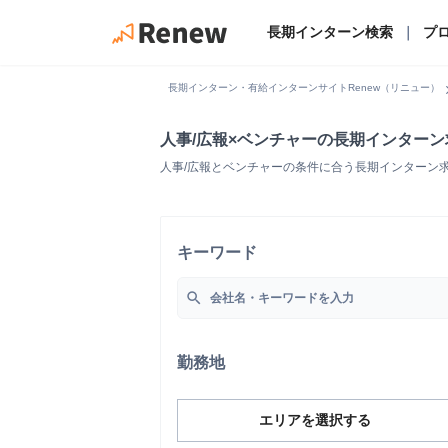
長期インターン検索
｜
プ
chevro
長期インターン・有給インターンサイトRenew（リニュー）
人事/広報×ベンチャーの長期インター
人事/広報とベンチャーの条件に合う長期インターン
キーワード
search
勤務地
エリアを選択する