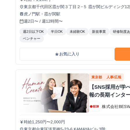
東京都千代田区霞が関３丁目２−５ 霞が関ビルディング12階
place
虎ノ門駅・霞が関駅
train
週2日〜 / 週12時間〜
calendar_today
週2日以下OK
半日OK
未経験OK
新規事業
研修制度
ベンチャー
お気に入り
grade
東京都
人事/広報
【SNS採用が学
報の長期インタ
株式会社BES
時給1,250円〜2,000円
currency_yen
東京都台東区浅草橋5-23-6 KAMAYAビル 3階
place