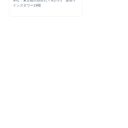
本社：東京都渋谷区代々木2-1-1 新宿マ
インズタワー19階