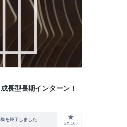
く成長型長期インターン！
grade
募集を終了しました
お気に入り