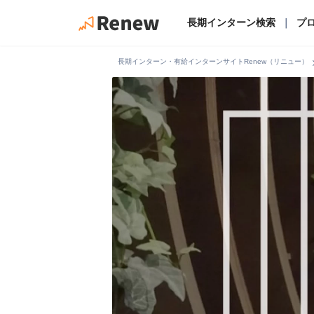
長期インターン検索
｜
プ
chevro
長期インターン・有給インターンサイトRenew（リニュー）