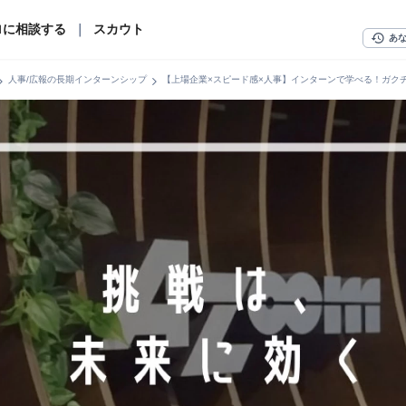
ロに相談する
｜
スカウト
history
あ
n_right
chevron_right
人事/広報の長期インターンシップ
【上場企業×スピード感×人事】インターンで学べる！ガク