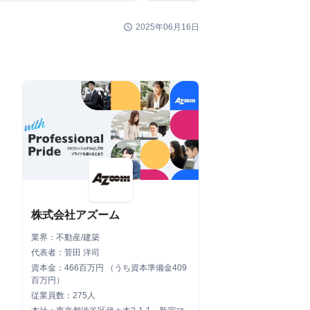
schedule
2025年06月16日
株式会社アズーム
業界：不動産/建築
代表者：菅田 洋司
資本金：466百万円 （うち資本準備金409
百万円）
従業員数：275人