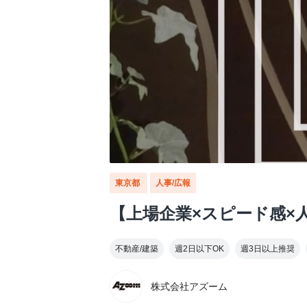
東京都
人事/広報
【上場企業×スピード感×
不動産/建築
週2日以下OK
週3日以上推奨
株式会社アズーム