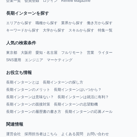
企業一覧
会員登録
ログイン
Renew Magazine
長期インターンを探す
エリアから探す
職種から探す
業界から探す
働き方から探す
キーワードから探す
大学から探す
スキルから探す
特集一覧
人気の検索条件
東京都
大阪府
愛知・名古屋
フルリモート
営業
ライター
SNS運用
エンジニア
マーケティング
お役立ち情報
長期インターンとは
長期インターンの探し方
長期インターンのメリット
長期インターンはいつから？
長期インターンは意味ない？
長期インターンは就活に有利？
長期インターンの面接対策
長期インターンの志望動機
長期インターンの履歴書の書き方
長期インターンの応募メール
関連情報
運営会社
採用担当者はこちら
よくある質問
お問い合わせ