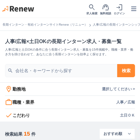
search
support_agent
login
Open
求人検索
無料相談
ログイン
chevron_right
長期インターン・有給インターンサイトRenew（リニュー）
人事/広報の長期インターンシッ
人事/広報×土日OKの長期インターン求人・募集一覧
人事/広報と土日OKの条件に合う長期インターン求人・募集を15件掲載中。職種・業界・働
き方を掛け合わせて、あなたに合う長期インターンを効率よく探せます。
search
検索
location_on
勤務地
選択してください >
work_outline
職種・業界
人事／広報
check
こだわり
土日ＯＫ
15
検索結果
件