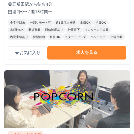
田５階
五反田駅から徒歩4分
train
週2日〜 / 週15時間〜
calendar_today
全学年対象
一部リモート可
週3日以上推奨
土日OK
半日OK
未経験OK
新規事業
研修制度あり
社長直下
インターン生多数
内定実績あり
髪型自由
私服OK
スタートアップ
ベンチャー
上場企業
求人を見る
お気に入り
grade