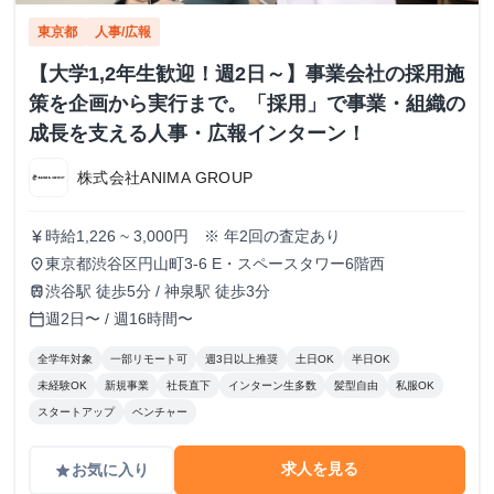
東京都
人事/広報
【大学1,2年生歓迎！週2日～】事業会社の採用施
策を企画から実行まで。「採用」で事業・組織の
成長を支える人事・広報インターン！
株式会社ANIMA GROUP
時給1,226 ~ 3,000円 ※ 年2回の査定あり
currency_yen
東京都渋谷区円山町3-6 E・スペースタワー6階西
place
渋谷駅 徒歩5分 / 神泉駅 徒歩3分
train
週2日〜 / 週16時間〜
calendar_today
全学年対象
一部リモート可
週3日以上推奨
土日OK
半日OK
未経験OK
新規事業
社長直下
インターン生多数
髪型自由
私服OK
スタートアップ
ベンチャー
求人を見る
お気に入り
grade