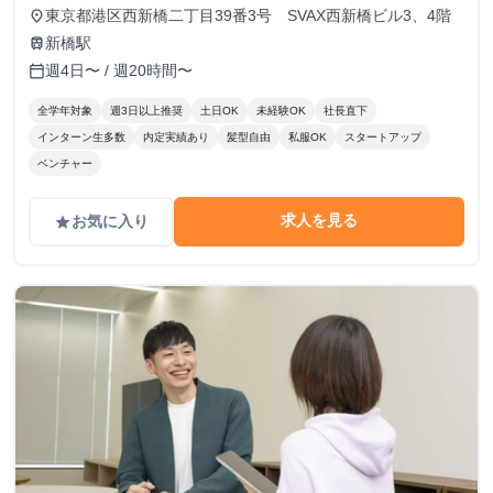
東京都港区西新橋二丁目39番3号 SVAX西新橋ビル3、4階
place
新橋駅
train
週4日〜 / 週20時間〜
calendar_today
全学年対象
週3日以上推奨
土日OK
未経験OK
社長直下
インターン生多数
内定実績あり
髪型自由
私服OK
スタートアップ
ベンチャー
求人を見る
お気に入り
grade