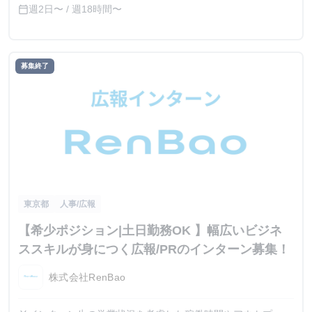
週2日〜 / 週18時間〜
calendar_today
募集終了
東京都
人事/広報
【希少ポジション|土日勤務OK 】幅広いビジネ
ススキルが身につく広報/PRのインターン募集！
株式会社RenBao