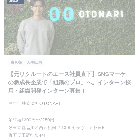
募集終了
東京都
人事/広報
【元リクルートのエース社員直下】SNSマーケ
の急成長企業で「組織のプロ」へ。インターン採
用・組織開発インターン募集！
株式会社OTONARI
時給1300円〜2250円
currency_yen
東京都品川区西五反田 2-13-6 セラヴィ五反田5F
place
五反田駅徒歩4分
train