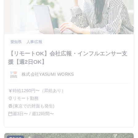
愛知県
人事/広報
【リモートOK】会社広報・インフルエンサー支
援【週2日OK】
株式会社YASUMI WORKS
時給1260円〜（昇給あり）
currency_yen
リモート勤務
place
(東京での対面も発生)
train
週3日〜 / 週12時間〜
calendar_today