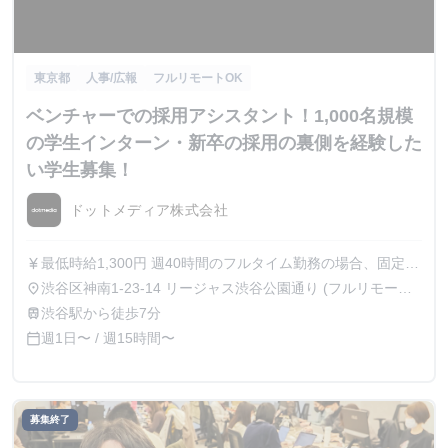
東京都
人事/広報
フルリモートOK
ベンチャーでの採用アシスタント！1,000名規模
の学生インターン・新卒の採用の裏側を経験した
い学生募集！
ドットメディア株式会社
最低時給1,300円 週40時間のフルタイム勤務の場合、固定月
currency_yen
額制になり、さらに給与UPします。
渋谷区神南1-23-14 リージャス渋谷公園通り (フルリモート
place
OK)
渋谷駅から徒歩7分
train
週1日〜 / 週15時間〜
calendar_today
募集終了