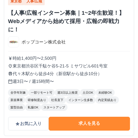
東京都
人事/広報
【人事/広報インターン募集｜1~2年生歓迎！】
Webメディアから始めて採用・広報の即戦力
に！
ポップコーン株式会社
時給1,400円〜2,500円
currency_yen
東京都渋谷区千駄ケ谷5-21-5 ミサワビル601号室
place
代々木駅から徒歩4分（新宿駅から徒歩10分）
train
週3日〜 / 週15時間〜
calendar_today
全学年対象
一部リモート可
週3日以上推奨
土日OK
未経験OK
新規事業
研修制度あり
社長直下
インターン生多数
内定実績あり
髪型自由
私服OK
スタートアップ
求人を見る
お気に入り
grade