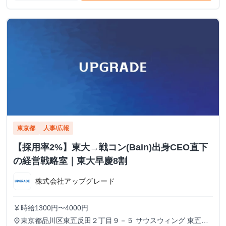
東京都
人事/広報
【採用率2%】東大→戦コン(Bain)出身CEO直下
の経営戦略室｜東大早慶8割
株式会社アップグレード
時給1300円〜4000円
currency_yen
東京都品川区東五反田２丁目９－５ サウスウィング 東五反
place