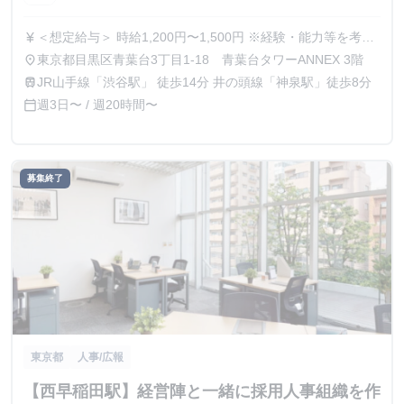
＜想定給与＞ 時給1,200円〜1,500円 ※経験・能力等を考慮
currency_yen
の上、決定いたします 給与形態：時給制 給与改定サイク
東京都目黒区青葉台3丁目1-18 青葉台タワーANNEX 3階
place
ル：年2回（昇給昇格チャンスあり） 賞与年4回（5月、8
JR山手線「渋谷駅」 徒歩14分 井の頭線「神泉駅」徒歩8分
train
月、11月、2月）
週3日〜 / 週20時間〜
calendar_today
募集終了
東京都
人事/広報
【西早稲田駅】経営陣と一緒に採用人事組織を作