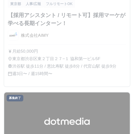
東京都
人事/広報
フルリモートOK
【採用アシスタント / リモート可】採用マーケが
学べる長期インターン！
株式会社AIMY
月給50,000円
currency_yen
東京都渋谷区東２丁目２７−１ 協和第一ビル5F
place
渋谷駅 徒歩11分 / 恵比寿駅 徒歩8分 / 代官山駅 徒歩9分
train
週3日〜 / 週15時間〜
calendar_today
募集終了