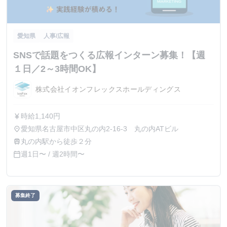
愛知県
人事/広報
SNSで話題をつくる広報インターン募集！【週
１日／2～3時間OK】
株式会社イオンフレックスホールディングス
時給1,140円
currency_yen
愛知県名古屋市中区丸の内2-16-3 丸の内ATビル
place
丸の内駅から徒歩２分
train
週1日〜 / 週2時間〜
calendar_today
募集終了