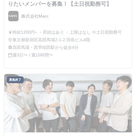
りたいメンバーを募集！【土日祝勤務可】
株式会社Merc
時給1200円~ ・昇給はあり ・上限はなし ※土日祝勤務可
currency_yen
東京都新宿区高田馬場2-1-2 田島ビル4階
place
高田馬場・西早稲田駅から徒歩4分
train
週3日〜 / 週15時間〜
calendar_today
募集終了