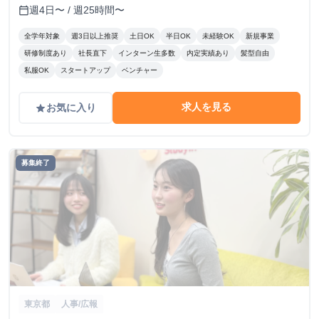
評価面談により毎月昇給の可能性あり ※年間の昇給平均額
週4日〜 / 週25時間〜
calendar_today
80,000円 <モデル月収> 260,000円 /入社6ヶ月 330,000
円 /入社1年 400,000円 /入社1年半 500,000円 /入社2年
全学年対象
週3日以上推奨
土日OK
半日OK
未経験OK
新規事業
研修制度あり
社長直下
インターン生多数
内定実績あり
髪型自由
私服OK
スタートアップ
ベンチャー
求人を見る
お気に入り
grade
募集終了
東京都
人事/広報