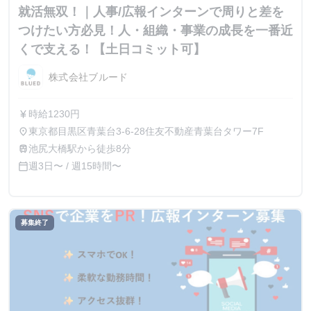
就活無双！｜人事/広報インターンで周りと差を
つけたい方必見！人・組織・事業の成長を一番近
くで支える！【土日コミット可】
株式会社ブルード
時給1230円
currency_yen
東京都目黒区青葉台3-6-28住友不動産青葉台タワー7F
place
池尻大橋駅から徒歩8分
train
週3日〜 / 週15時間〜
calendar_today
募集終了