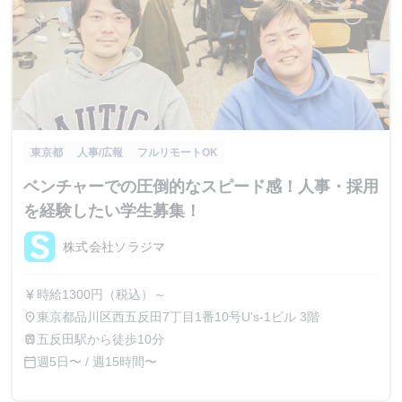
東京都
人事/広報
フルリモートOK
ベンチャーでの圧倒的なスピード感！人事・採用
を経験したい学生募集！
株式会社ソラジマ
時給1300円（税込）～
currency_yen
東京都品川区西五反田7丁目1番10号U's-1ビル 3階
place
五反田駅から徒歩10分
train
週5日〜 / 週15時間〜
calendar_today