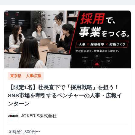
東京都
人事/広報
【限定1名】社長直下で「採用戦略」を担う！
SNS市場を牽引するベンチャーの人事・広報イ
ンターン
JOKER'S株式会社
時給1,500円〜
currency_yen