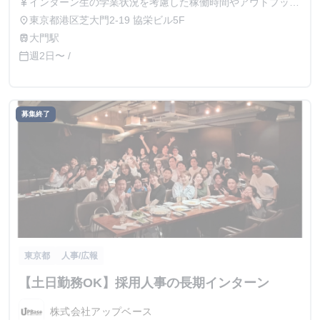
インターン生の学業状況を考慮した稼働時間やアウトプット
currency_yen
に応じて採用時に給与を決定致します。面談時に詳細はお伝
東京都港区芝大門2-19 協栄ビル5F
place
えしますのでご安心ください。 ※稼働時間に対して支給す
大門駅
train
る場合、最低賃金を下回ることはございませんのでご安心く
週2日〜 /
calendar_today
ださい。 例） ① 営業日単価2,000円 ② 月50,000円 など
募集終了
東京都
人事/広報
【土日勤務OK】採用人事の長期インターン
株式会社アップベース