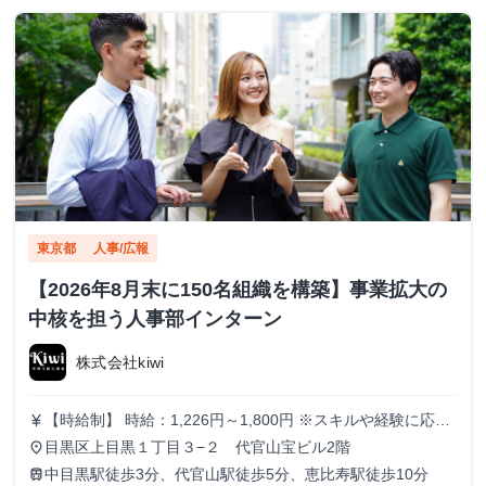
東京都
人事/広報
【2026年8月末に150名組織を構築】事業拡大の
中核を担う人事部インターン
株式会社kiwi
【時給制】 時給：1,226円～1,800円 ※スキルや経験に応じ
currency_yen
て昇給します。 【月給制】 尚、フルコミットできる方は月
目黒区上目黒１丁目３−２ 代官山宝ビル2階
place
給制もご用意しております。 月給: 230,000円〜 ※毎月行う
中目黒駅徒歩3分、代官山駅徒歩5分、恵比寿駅徒歩10分
train