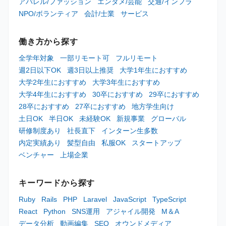
アパレル/ファッション
エンタメ/芸能
交通/インフラ
NPO/ボランティア
会計/士業
サービス
働き方から探す
全学年対象
一部リモート可
フルリモート
週2日以下OK
週3日以上推奨
大学1年生におすすめ
大学2年生におすすめ
大学3年生におすすめ
大学4年生におすすめ
30卒におすすめ
29卒におすすめ
28卒におすすめ
27卒におすすめ
地方学生向け
土日OK
半日OK
未経験OK
新規事業
グローバル
研修制度あり
社長直下
インターン生多数
内定実績あり
髪型自由
私服OK
スタートアップ
ベンチャー
上場企業
キーワードから探す
Ruby
Rails
PHP
Laravel
JavaScript
TypeScript
React
Python
SNS運用
アジャイル開発
M＆A
データ分析
動画編集
SEO
オウンドメディア