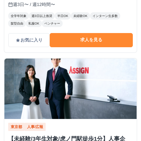
から徒歩5分、 西新宿駅から徒歩9分
週3日〜 / 週12時間〜
calendar_today
全学年対象
週3日以上推奨
半日OK
未経験OK
インターン生多数
髪型自由
私服OK
ベンチャー
求人を見る
お気に入り
grade
東京都
人事/広報
【未経験/3年生対象/虎ノ門駅徒歩1分】人事企