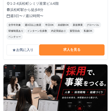
況により決定
1-2-4浜松町シミヅ産業ビル6階
place
浜松町駅から徒歩8分
train
週3日〜 / 週12時間〜
calendar_today
全学年対象
週3日以上推奨
半日OK
未経験OK
新規事業
グローバル
研修制度あり
インターン生多数
内定実績あり
髪型自由
私服OK
ベンチャー
求人を見る
お気に入り
grade