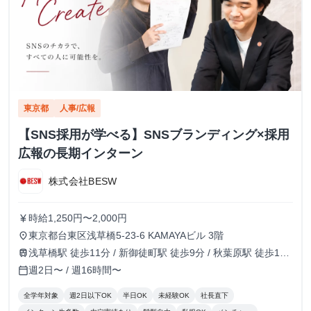
東京都
人事/広報
【SNS採用が学べる】SNSブランディング×採用
広報の長期インターン
株式会社BESW
時給1,250円〜2,000円
currency_yen
東京都台東区浅草橋5-23-6 KAMAYAビル 3階
place
浅草橋駅 徒歩11分 / 新御徒町駅 徒歩9分 / 秋葉原駅 徒歩13
train
分
週2日〜 / 週16時間〜
calendar_today
全学年対象
週2日以下OK
半日OK
未経験OK
社長直下