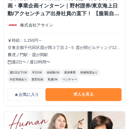
画・事業企画インターン｜野村證券/東京海上日
動/アクセンチュア出身社員の直下！ 【服装自
由・髪型自由・ネイルOK】
株式会社アサイン
時給：1,250円～
currency_yen
東京都千代田区霞が関３丁目２−５ 霞が関ビルディング12
place
階・30階・36階
虎ノ門駅・霞が関駅
train
週2日〜 / 週12時間〜
calendar_today
週2日以下OK
半日OK
未経験OK
新規事業
研修制度あり
内定実績あり
髪型自由
私服OK
ベンチャー
求人を見る
お気に入り
grade