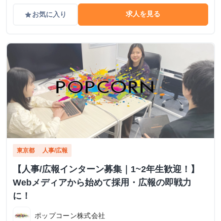
求人を見る
お気に入り
grade
東京都
人事/広報
【人事/広報インターン募集｜1~2年生歓迎！】
Webメディアから始めて採用・広報の即戦力
に！
ポップコーン株式会社