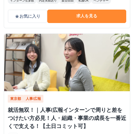
インターン生多数
内定実績あり
髪型自由
私服OK
ベンチャー
求人を見る
お気に入り
grade
東京都
人事/広報
就活無双！｜人事/広報インターンで周りと差を
つけたい方必見！人・組織・事業の成長を一番近
くで支える！【土日コミット可】