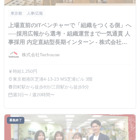
東京都
人事/広報
上場直前のITベンチャーで「組織をつくる側」へ
──採用広報から選考・組織運営まで一気通貫 人
事採用 内定直結型長期インターン - 株式会社
Techouse
株式会社Techouse
時給1,250円
currency_yen
東京都港区芝浦4-13-23 MS芝浦ビル 3階
place
田町駅から徒歩8分/三田駅から徒歩9分
train
週3日〜 / 週20時間〜
calendar_today
募集終了