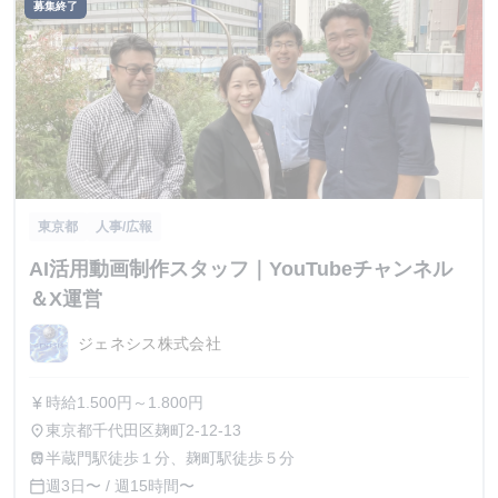
募集終了
東京都
人事/広報
AI活用動画制作スタッフ｜YouTubeチャンネル
＆X運営
ジェネシス株式会社
時給1.500円～1.800円
currency_yen
東京都千代田区麹町2-12-13
place
半蔵門駅徒歩１分、麹町駅徒歩５分
train
週3日〜 / 週15時間〜
calendar_today