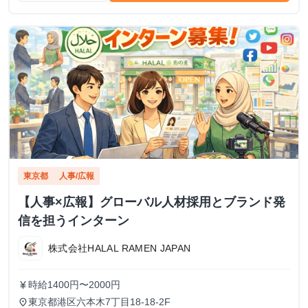
東京都
人事/広報
【人事×広報】グローバル人材採用とブランド発
信を担うインターン
株式会社HALAL RAMEN JAPAN
時給1400円〜2000円
currency_yen
東京都港区六本木7丁目18-18-2F
place