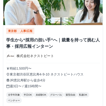
東京都
人事/広報
学生から“採用の担い手”へ｜裁量を持って挑む人
事・採用広報インターン
株式会社ネクストビート
時給1,500円〜
currency_yen
東京都渋谷区恵比寿4-9-10 ネクストビートハウス
place
JR恵比寿駅から徒歩4分
train
週3日〜 / 週15時間〜
calendar_today
全学年対象
半日OK
未経験OK
グローバル
髪型自由
私服OK
ベンチャー