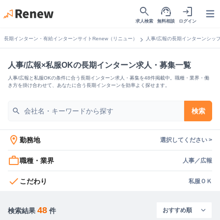
search
support_agent
login
Open
求人検索
無料相談
ログイン
chevron_right
長期インターン・有給インターンサイトRenew（リニュー）
人事/広報の長期インターンシッ
人事/広報×私服OKの長期インターン求人・募集一覧
人事/広報と私服OKの条件に合う長期インターン求人・募集を48件掲載中。職種・業界・働
き方を掛け合わせて、あなたに合う長期インターンを効率よく探せます。
search
検索
location_on
勤務地
選択してください >
work_outline
職種・業界
人事／広報
check
こだわり
私服ＯＫ
48
検索結果
件