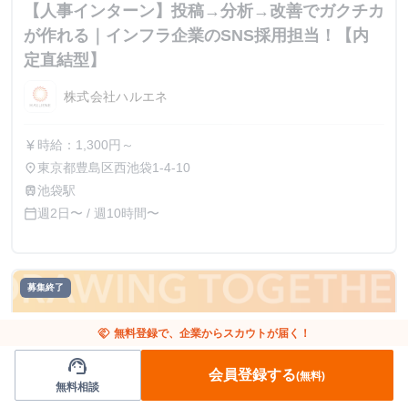
【人事インターン】投稿→分析→改善でガクチカ
が作れる｜インフラ企業のSNS採用担当！【内
定直結型】
株式会社ハルエネ
時給：1,300円～
currency_yen
東京都豊島区西池袋1-4-10
place
池袋駅
train
週2日〜 / 週10時間〜
calendar_today
募集終了
handshake
無料登録で、企業からスカウトが届く！
support_agent
会員登録する
(無料)
無料相談