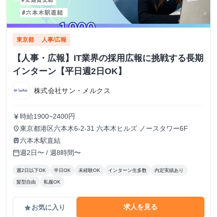
東京都
人事/広報
【人事・広報】IT業界の採用広報に挑戦する長期
インターン【平日週2日OK】
株式会社サン・メルクス
時給1900~2400円
currency_yen
東京都港区六本木6-2-31 六本木ヒルズ ノースタワー6F
place
六本木駅直結
train
週2日〜 / 週8時間〜
calendar_today
週2日以下OK
半日OK
未経験OK
インターン生多数
内定実績あり
髪型自由
私服OK
求人を見る
お気に入り
grade