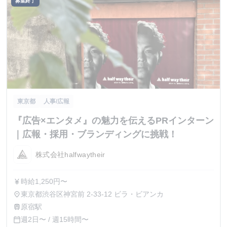
募集終了
東京都
人事/広報
『広告×エンタメ』の魅力を伝えるPRインターン
｜広報・採用・ブランディングに挑戦！
株式会社halfwaytheir
時給1,250円〜
currency_yen
東京都渋谷区神宮前 2-33-12 ビラ・ビアンカ
place
原宿駅
train
週2日〜 / 週15時間〜
calendar_today