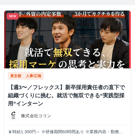
NEW
東京都
人事/広報
【週3〜／フレックス】新卒採用責任者の直下で
組織づくりに挑む。就活で無双できる“実践型採
用”インターン
株式会社コリン
時給1,300円～ ※研修期間60時間あり ※業務内容・勤務状
currency_yen