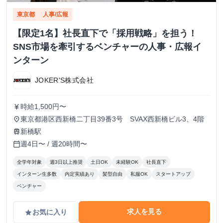
東京都
人事/広報
【限定1名】社長直下で「採用戦略」を担う！
SNS市場を牽引するベンチャーの人事・広報イ
ンターン
JOKER'S株式会社
時給1,500円〜
currency_yen
東京都港区西新橋二丁目39番3号 SVAX西新橋ビル3、4階
place
新橋駅
train
週4日〜 / 週20時間〜
calendar_today
全学年対象
週3日以上推奨
土日OK
未経験OK
社長直下
インターン生多数
内定実績あり
髪型自由
私服OK
スタートアップ
ベンチャー
求人を見る
お気に入り
grade