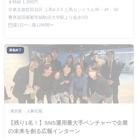
時給 1,300円
currency_yen
東京都世田谷区 上馬4-2-5 上馬セントラル3F・4F・5F
place
東急田園都市線駒沢大学駅より徒歩3分
train
週2日〜 / 週12時間〜
calendar_today
募集終了
東京都
人事/広報
【残り1名！】SNS運用最大手ベンチャーで企業
の未来を創る広報インターン