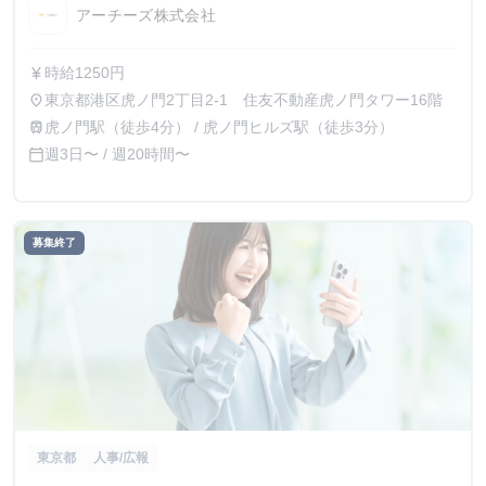
アーチーズ株式会社
時給1250円
currency_yen
東京都港区虎ノ門2丁目2-1 住友不動産虎ノ門タワー16階
place
虎ノ門駅（徒歩4分） / 虎ノ門ヒルズ駅（徒歩3分）
train
週3日〜 / 週20時間〜
calendar_today
募集終了
東京都
人事/広報