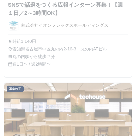
SNSで話題をつくる広報インターン募集！【週
１日／2～3時間OK】
株式会社イオンフレックスホールディングス
時給1,140円
currency_yen
愛知県名古屋市中区丸の内2-16-3 丸の内ATビル
place
丸の内駅から徒歩２分
train
週1日〜 / 週2時間〜
calendar_today
募集終了