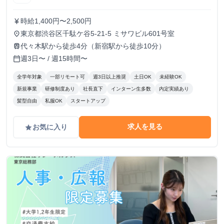
時給1,400円〜2,500円
currency_yen
東京都渋谷区千駄ケ谷5-21-5 ミサワビル601号室
place
代々木駅から徒歩4分（新宿駅から徒歩10分）
train
週3日〜 / 週15時間〜
calendar_today
全学年対象
一部リモート可
週3日以上推奨
土日OK
未経験OK
新規事業
研修制度あり
社長直下
インターン生多数
内定実績あり
髪型自由
私服OK
スタートアップ
求人を見る
お気に入り
grade