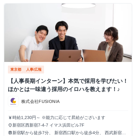
東京都
人事/広報
【人事長期インターン】本気で採用を学びたい！
ほかとは一味違う採用のイロハを教えます！♪
株式会社FUSIONIA
時給1,230円～ ※能力に応じて昇給がございます
currency_yen
新宿区西新宿7-4-7 イマス浜田ビル7F
place
新宿駅から徒歩7分、 新宿西口駅から徒歩4分、 西武新宿駅
train