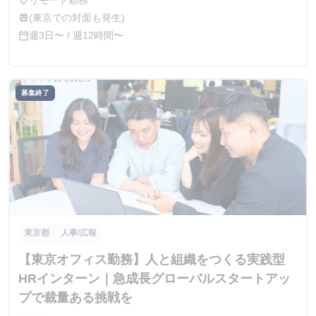
リモート勤務
place
(東京での対面も発生)
train
週3日〜 / 週12時間〜
calendar_today
募集終了
東京都
人事/広報
【東京オフィス勤務】人と組織をつくる実践型
HRインターン｜急成長グローバルスタートアッ
プで裁量ある挑戦を