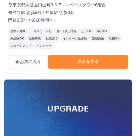
東京都渋谷区円山町3-6 E・スペースタワー6階西
place
渋谷駅 徒歩5分 / 神泉駅 徒歩3分
train
週2日〜 / 週16時間〜
calendar_today
全学年対象
一部リモート可
週3日以上推奨
土日OK
半日OK
未経験OK
新規事業
社長直下
インターン生多数
髪型自由
私服OK
スタートアップ
ベンチャー
求人を見る
お気に入り
grade