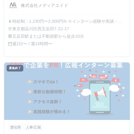
株式会社メディアエイド
時給制：1,230円〜2,000円/h ※インターン経験や実績・面
currency_yen
接評価に応じて決定 ※昇給あり
東京都品川区西五反田7-22-17
place
五反田駅または不動前駅から徒歩10分
train
週2日〜 / 週15時間〜
calendar_today
募集終了
愛知県
人事/広報