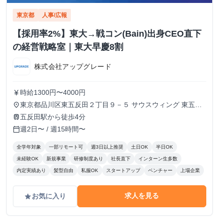
東京都
人事/広報
【採用率2%】東大→戦コン(Bain)出身CEO直下
の経営戦略室｜東大早慶8割
株式会社アップグレード
時給1300円〜4000円
currency_yen
東京都品川区東五反田２丁目９－５ サウスウィング 東五反
place
田５階
五反田駅から徒歩4分
train
週2日〜 / 週15時間〜
calendar_today
全学年対象
一部リモート可
週3日以上推奨
土日OK
半日OK
未経験OK
新規事業
研修制度あり
社長直下
インターン生多数
内定実績あり
髪型自由
私服OK
スタートアップ
ベンチャー
上場企業
求人を見る
お気に入り
grade