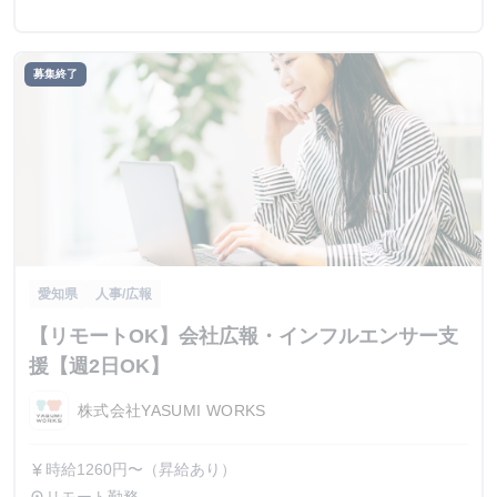
募集終了
愛知県
人事/広報
【リモートOK】会社広報・インフルエンサー支
援【週2日OK】
株式会社YASUMI WORKS
時給1260円〜（昇給あり）
currency_yen