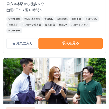
六本木駅から徒歩５分
train
週3日〜 / 週15時間〜
calendar_today
全学年対象
週3日以上推奨
半日OK
未経験OK
新規事業
グローバル
社長直下
インターン生多数
髪型自由
私服OK
スタートアップ
ベンチャー
求人を見る
お気に入り
grade