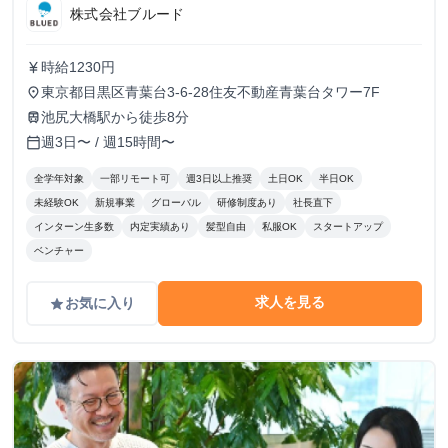
株式会社ブルード
時給1230円
currency_yen
東京都目黒区青葉台3-6-28住友不動産青葉台タワー7F
place
池尻大橋駅から徒歩8分
train
週3日〜 / 週15時間〜
calendar_today
全学年対象
一部リモート可
週3日以上推奨
土日OK
半日OK
未経験OK
新規事業
グローバル
研修制度あり
社長直下
インターン生多数
内定実績あり
髪型自由
私服OK
スタートアップ
ベンチャー
求人を見る
お気に入り
grade