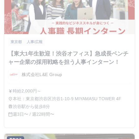
東京都
人事/広報
【東大1年生歓迎！渋谷オフィス】急成長ベンチ
ャー企業の採用戦略を担う人事インターン！
株式会社L&E Group
時給2,000円～
currency_yen
本社：東京都渋谷区渋谷1-10-9 MIYAMASU TOWER 4F
place
渋谷駅から徒歩8分
train
週3日〜 / 週22時間〜
calendar_today