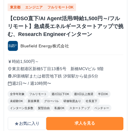
東京都
エンジニア
フルリモートOK
【CDSO直下/AI Agent活用/時給1,500円～/フル
リモート】急成長エネルギースタートアップで挑
む、Research Engineerインターン
Bluefield Energy株式会社
時給1,500円～
currency_yen
東京都港区新橋5丁目13番5号 新橋MCVビル 9階
place
JR新橋駅または都営地下鉄 汐留駅から徒歩5分
train
週2日〜 / 週10時間〜
calendar_today
全学年対象
フルリモート
週2日以下OK
週3日以上推奨
半日OK
未経験OK
新規事業
グローバル
研修制度あり
社長直下
インターン生多数
髪型自由
私服OK
スタートアップ
ベンチャー
求人を見る
お気に入り
grade