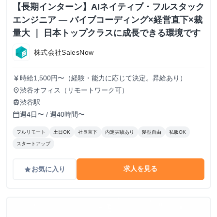
【長期インターン】AIネイティブ・フルスタック
エンジニア — バイブコーディング×経営直下×裁
量大 ｜ 日本トップクラスに成長できる環境です
株式会社SalesNow
時給1,500円〜（経験・能力に応じて決定。昇給あり）
currency_yen
渋谷オフィス（リモートワーク可）
place
渋谷駅
train
週4日〜 / 週40時間〜
calendar_today
フルリモート
土日OK
社長直下
内定実績あり
髪型自由
私服OK
スタートアップ
求人を見る
お気に入り
grade