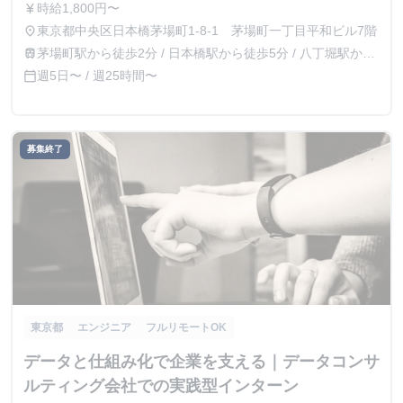
時給1,800円〜
currency_yen
東京都中央区日本橋茅場町1-8-1 茅場町一丁目平和ビル7階
place
茅場町駅から徒歩2分 / 日本橋駅から徒歩5分 / 八丁堀駅から
train
徒歩8分
週5日〜 / 週25時間〜
calendar_today
募集終了
東京都
エンジニア
フルリモートOK
データと仕組み化で企業を支える｜データコンサ
ルティング会社での実践型インターン