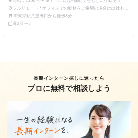
時給：1100円〜 ※半年に1度評価制度をもとに昇給あり
currency_yen
フルリモート / オフィスでの勤務をご希望の場合は出社も可
place
能（東京都中央区八重洲一丁目５番２０号東京建物八重洲さ
JR東京駅八重洲口から徒歩3分
train
くら通りビル３階）
週3日〜 /
calendar_today
長期インターン探しに迷ったら
プロに無料で相談しよう