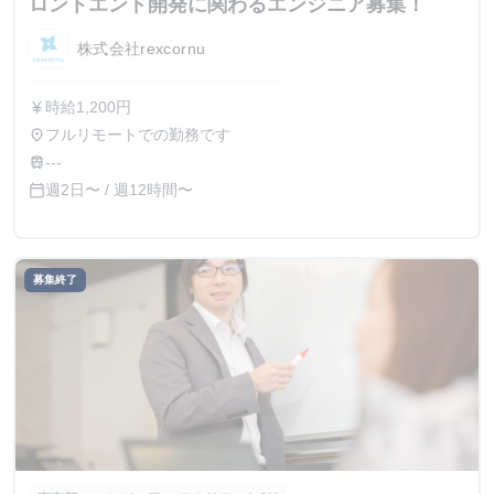
ロントエンド開発に関わるエンジニア募集！
株式会社rexcornu
時給1,200円
currency_yen
フルリモートでの勤務です
place
‐‐‐
train
週2日〜 / 週12時間〜
calendar_today
募集終了