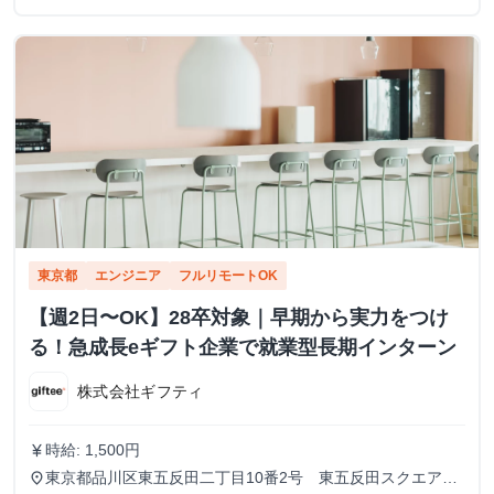
東京都
エンジニア
フルリモートOK
【週2日〜OK】28卒対象｜早期から実力をつけ
る！急成長eギフト企業で就業型長期インターン
株式会社ギフティ
時給: 1,500円
currency_yen
東京都品川区東五反田二丁目10番2号 東五反田スクエア
place