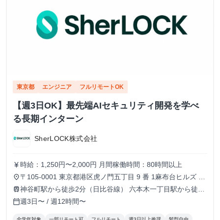
東京都
エンジニア
フルリモートOK
【週3日OK】最先端AIセキュリティ開発を学べ
る長期インターン
SherLOCK株式会社
時給：1,250円〜2,000円 月間稼働時間：80時間以上
currency_yen
〒105-0001 東京都港区虎ノ門五丁目 9 番 1麻布台ヒルズ ガ
place
ーデンプラザB 5階 TOKYO VENTURE CAPlTAL HUB内（フ
神谷町駅から徒歩2分（日比谷線） 六本木一丁目駅から徒歩
train
ルリモートも可）
10分（南北線）
週3日〜 / 週12時間〜
calendar_today
全学年対象
一部リモート可
フルリモート
週3日以上推奨
髪型自由