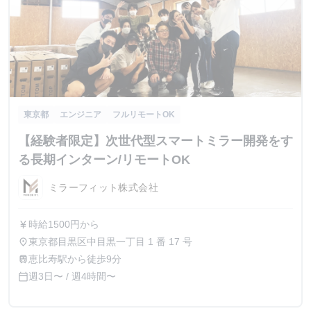
東京都
エンジニア
フルリモートOK
【経験者限定】次世代型スマートミラー開発をす
る長期インターン/リモートOK
ミラーフィット株式会社
時給1500円から
currency_yen
東京都目黒区中目黒一丁目 1 番 17 号
place
恵比寿駅から徒歩9分
train
週3日〜 / 週4時間〜
calendar_today