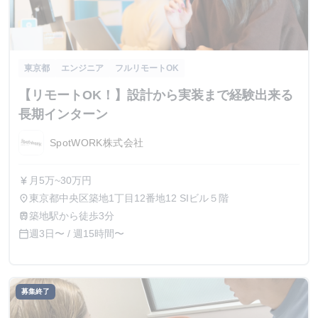
東京都
エンジニア
フルリモートOK
【リモートOK！】設計から実装まで経験出来る
長期インターン
SpotWORK株式会社
月5万~30万円
currency_yen
東京都中央区築地1丁目12番地12 SIビル５階
place
築地駅から徒歩3分
train
週3日〜 / 週15時間〜
calendar_today
募集終了