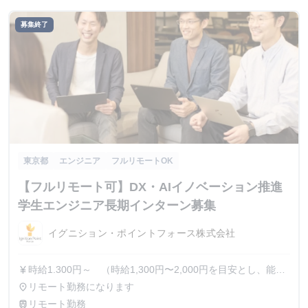
募集終了
東京都
エンジニア
フルリモートOK
【フルリモート可】DX・AIイノベーション推進
学生エンジニア長期インターン募集
イグニション・ポイントフォース株式会社
時給1.300円～ （時給1,300円〜2,000円を目安とし、能力
currency_yen
に応じて昇給あり）
リモート勤務になります
place
リモート勤務
train