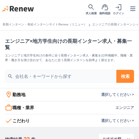
search
support_agent
login
Open
求人検索
無料相談
ログイン
chevron_right
長期インターン・有給インターンサイトRenew（リニュー）
エンジニアの長期インターンシッ
エンジニア×地方学生向けの長期インターン求人・募集一
覧
エンジニアと地方学生向けの条件に合う長期インターン求人・募集を22件掲載中。職種・業
界・働き方を掛け合わせて、あなたに合う長期インターンを効率よく探せます。
search
検索
location_on
勤務地
選択してください >
work_outline
職種・業界
エンジニア
check
こだわり
選択してください >
22