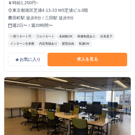
時給1,250円~
currency_yen
東京都港区芝浦4-13-23 MS芝浦ビル3階
place
田町駅 徒歩8分 / 三田駅 徒歩9分
train
週2日〜 / 週20時間〜
calendar_today
一部リモート可
フルリモート
未経験OK
研修制度あり
社長直下
インターン生多数
内定実績あり
髪型自由
私服OK
求人を見る
お気に入り
grade