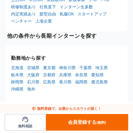
研修制度あり
社長直下
インターン生多数
内定実績あり
髪型自由
私服OK
スタートアップ
ベンチャー
上場企業
他の条件から長期インターンを探す
勤務地から探す
北海道
宮城県
東京都
神奈川県
千葉県
埼玉県
栃木県
大阪府
京都府
兵庫県
奈良県
愛知県
静岡県
石川県
広島県
香川県
福岡県
鹿児島県
沖縄県
海外
職種から探す
handshake
無料登録で、企業からスカウトが届く！
営業
企画
マーケティング
編集/ライター
エンジニア
support_agent
会員登録する
デザイナー
人事/広報
コンサルタント
(無料)
無料相談
事務/アシスタント
オープンポジション
その他