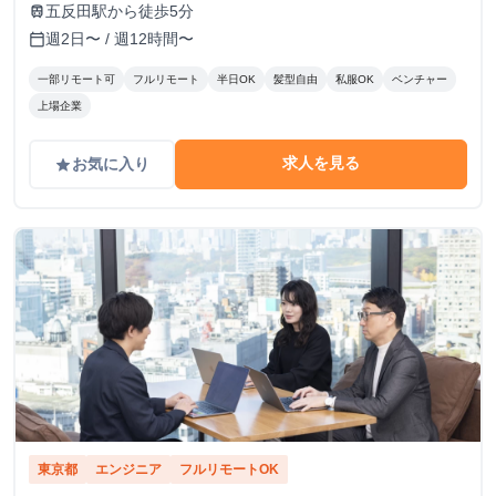
12F
五反田駅から徒歩5分
train
週2日〜 / 週12時間〜
calendar_today
一部リモート可
フルリモート
半日OK
髪型自由
私服OK
ベンチャー
上場企業
求人を見る
お気に入り
grade
東京都
エンジニア
フルリモートOK