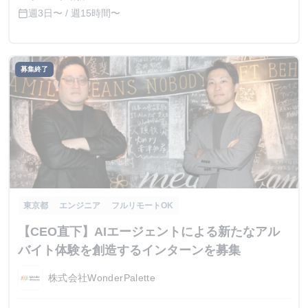
週3日〜 / 週15時間〜
calendar_today
募集終了
東京都
エンジニア
フルリモートOK
【CEO直下】AIエージェントによる新たなアル
バイト体験を創造するインターンを募集
株式会社WonderPalette