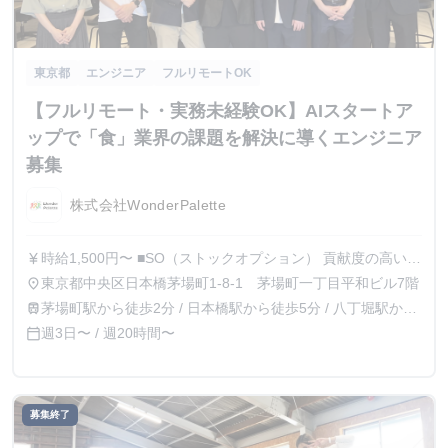
東京都
エンジニア
フルリモートOK
【フルリモート・実務未経験OK】AIスタートア
ップで「食」業界の課題を解決に導くエンジニア
募集
株式会社WonderPalette
時給1,500円〜 ■SO（ストックオプション） 貢献度の高いメ
currency_yen
ンバーには、SO（ストックオプション）の発行も可能で
東京都中央区日本橋茅場町1-8-1 茅場町一丁目平和ビル7階
place
す。 退職後の継続保持可能、M＆A時や上場直後にも行使可
茅場町駅から徒歩2分 / 日本橋駅から徒歩5分 / 八丁堀駅から
train
能など、学生インターンとしても魅力のある設計を行ってい
徒歩8分
週3日〜 / 週20時間〜
calendar_today
ます。
募集終了