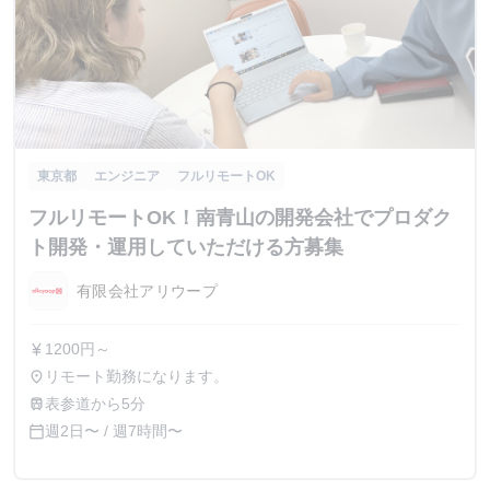
東京都
エンジニア
フルリモートOK
フルリモートOK！南青山の開発会社でプロダク
ト開発・運用していただける方募集
有限会社アリウープ
1200円～
currency_yen
リモート勤務になります。
place
表参道から5分
train
週2日〜 / 週7時間〜
calendar_today