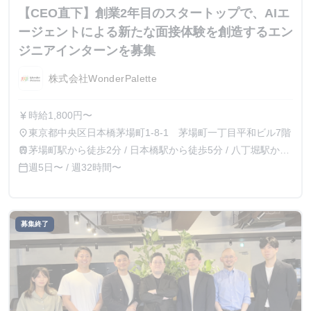
【CEO直下】創業2年目のスタートップで、AIエ
ージェントによる新たな面接体験を創造するエン
ジニアインターンを募集
株式会社WonderPalette
時給1,800円〜
currency_yen
東京都中央区日本橋茅場町1-8-1 茅場町一丁目平和ビル7階
place
茅場町駅から徒歩2分 / 日本橋駅から徒歩5分 / 八丁堀駅から
train
徒歩8分
週5日〜 / 週32時間〜
calendar_today
募集終了