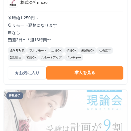
株式会社moze
時給1.250円～
currency_yen
リモート勤務になります
place
なし
train
週2日〜 / 週16時間〜
calendar_today
全学年対象
フルリモート
土日OK
半日OK
未経験OK
社長直下
髪型自由
私服OK
スタートアップ
ベンチャー
求人を見る
お気に入り
grade
募集終了