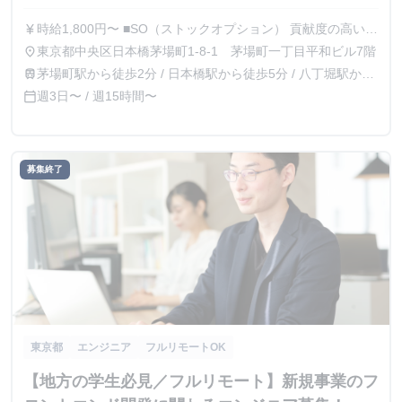
時給1,800円〜 ■SO（ストックオプション） 貢献度の高いメ
currency_yen
ンバーには、SO（ストックオプション）の発行も可能で
東京都中央区日本橋茅場町1-8-1 茅場町一丁目平和ビル7階
place
す。 退職後の継続保持可能、M＆A時や上場直後にも行使可
茅場町駅から徒歩2分 / 日本橋駅から徒歩5分 / 八丁堀駅から
train
能など、学生インターンとしても魅力のある設計を行ってい
徒歩8分
週3日〜 / 週15時間〜
calendar_today
ます。
募集終了
東京都
エンジニア
フルリモートOK
【地方の学生必見／フルリモート】新規事業のフ