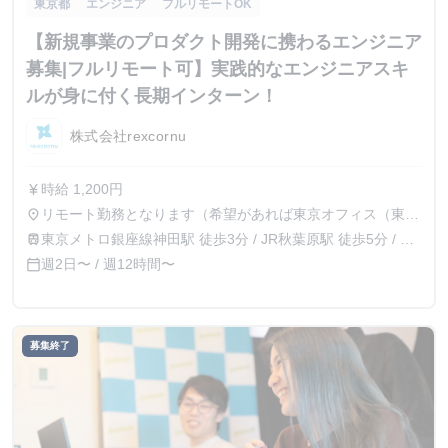
東京都
エンジニア
フルリモートOK
【新規事業のプロダクト開発に携わるエンジニア
募集|フルリモート可】実践的なエンジニアスキ
ルが身に付く長期インターン！
株式会社rexcornu
時給 1,200円
currency_yen
リモート勤務となります（希望があれば東京オフィス（東京
place
都千代田区西神田2-7-9 水道橋サウスビル4F）での勤務も
東京メトロ銀座線神田駅 徒歩3分 / JR秋葉原駅 徒歩5分 / 都
train
可能です）
営新宿線岩本町駅 徒歩3分 / JR神田駅 徒歩7分
週2日〜 / 週12時間〜
calendar_today
募集終了