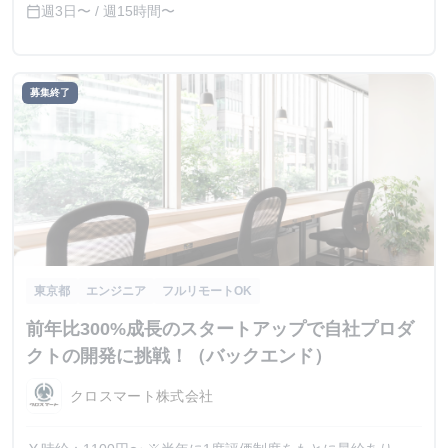
週3日〜 / 週15時間〜
calendar_today
募集終了
東京都
エンジニア
フルリモートOK
前年比300%成長のスタートアップで自社プロダ
クトの開発に挑戦！（バックエンド）
クロスマート株式会社