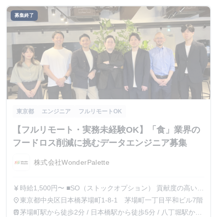
募集終了
東京都
エンジニア
フルリモートOK
【フルリモート・実務未経験OK】「食」業界の
フードロス削減に挑むデータエンジニア募集
株式会社WonderPalette
時給1,500円〜 ■SO（ストックオプション） 貢献度の高いメ
currency_yen
ンバーには、SO（ストックオプション）の発行も可能で
東京都中央区日本橋茅場町1-8-1 茅場町一丁目平和ビル7階
place
す。 退職後の継続保持可能、M＆A時や上場直後にも行使可
茅場町駅から徒歩2分 / 日本橋駅から徒歩5分 / 八丁堀駅から
train