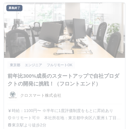
募集終了
東京都
エンジニア
フルリモートOK
前年比300%成長のスタートアップで自社プロダ
クトの開発に挑戦！（フロントエンド）
クロスマート株式会社
時給：1100円〜 ※半年に1度評価制度をもとに昇給あり
currency_yen
※リモート可※ 本社所在地：東京都中央区八重洲１丁目５
place
−２０ 東京建物八重洲さくら通りビル3F
東京駅より徒歩2分
train