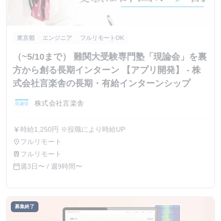
東京都
エンジニア
フルリモートOK
（~5/10まで） 難関大受験専門塾「現論会」を裏
方から創る長期インターン 【アプリ開発】 - 株
式会社言楽舎の長期・有給インターンシップ
株式会社言楽舎
時給1,250円 ※役職により時給UP
currency_yen
フルリモート
place
フルリモート
train
週3日〜 / 週9時間〜
calendar_today
募集終了