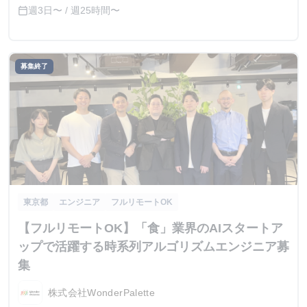
能など、学生インターンとしても魅力のある設計を行ってい
徒歩8分
週3日〜 / 週25時間〜
calendar_today
ます。
募集終了
東京都
エンジニア
フルリモートOK
【フルリモートOK】「食」業界のAIスタートア
ップで活躍する時系列アルゴリズムエンジニア募
集
株式会社WonderPalette