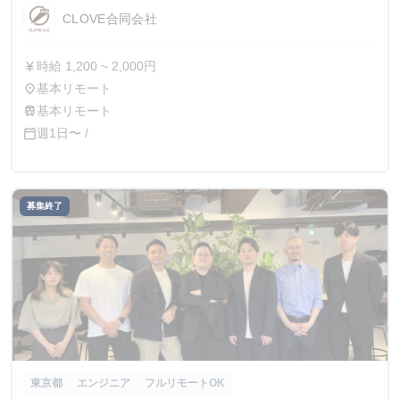
CLOVE合同会社
時給 1,200 ~ 2,000円
currency_yen
基本リモート
place
基本リモート
train
週1日〜 /
calendar_today
募集終了
東京都
エンジニア
フルリモートOK