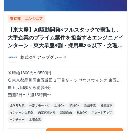
東京都
エンジニア
【東大発】AI駆動開発×フルスタックで実装し、
大手企業のプライム案件を担当するエンジニアイ
ンターン - 東大早慶8割・採用率2%以下・文理不
問
株式会社アップグレード
時給1300円〜3500円
currency_yen
東京都品川区東五反田２丁目９－５ サウスウィング 東五反
place
田５階
五反田駅から徒歩4分
train
週2日〜 / 週15時間〜
calendar_today
全学年対象
一部リモート可
土日OK
半日OK
新規事業
社長直下
インターン生多数
内定実績あり
髪型自由
私服OK
スタートアップ
ベンチャー
上場企業