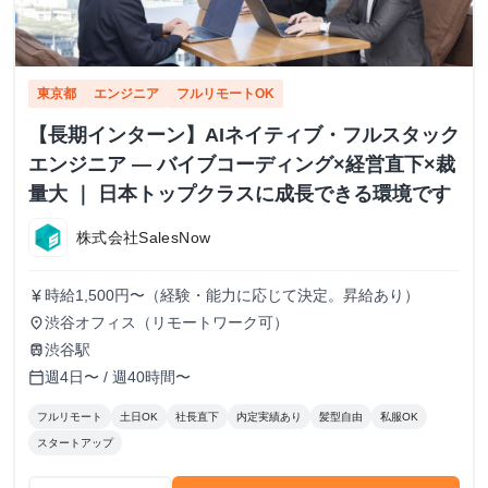
東京都
エンジニア
フルリモートOK
【長期インターン】AIネイティブ・フルスタック
エンジニア — バイブコーディング×経営直下×裁
量大 ｜ 日本トップクラスに成長できる環境です
株式会社SalesNow
時給1,500円〜（経験・能力に応じて決定。昇給あり）
currency_yen
渋谷オフィス（リモートワーク可）
place
渋谷駅
train
週4日〜 / 週40時間〜
calendar_today
フルリモート
土日OK
社長直下
内定実績あり
髪型自由
私服OK
スタートアップ