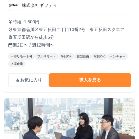
株式会社ギフティ
時給: 1,500円
currency_yen
東京都品川区東五反田二丁目10番2号 東五反田スクエア
place
12F
五反田駅から徒歩5分
train
週2日〜 / 週12時間〜
calendar_today
一部リモート可
フルリモート
半日OK
髪型自由
私服OK
ベンチャー
上場企業
求人を見る
お気に入り
grade