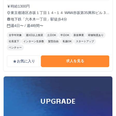
時給1300円
currency_yen
東京都港区赤坂１丁目１４−１４ WAW赤坂第35興和ビル 3階
place
318号室
地下鉄「六本木一丁目」駅徒歩4分
train
週4日〜 / 週4時間〜
calendar_today
全学年対象
週3日以上推奨
土日OK
半日OK
新規事業
研修制度あり
社長直下
インターン生多数
髪型自由
私服OK
スタートアップ
ベンチャー
求人を見る
お気に入り
grade