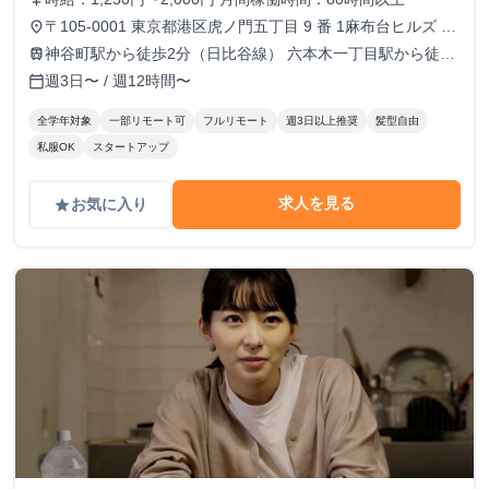
〒105-0001 東京都港区虎ノ門五丁目 9 番 1麻布台ヒルズ ガ
place
ーデンプラザB 5階 TOKYO VENTURE CAPlTAL HUB内（フ
神谷町駅から徒歩2分（日比谷線） 六本木一丁目駅から徒歩
train
ルリモートも可）
10分（南北線）
週3日〜 / 週12時間〜
calendar_today
全学年対象
一部リモート可
フルリモート
週3日以上推奨
髪型自由
私服OK
スタートアップ
求人を見る
お気に入り
grade