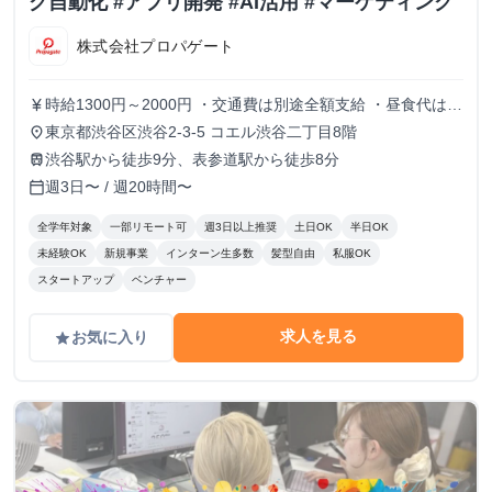
グ自動化 #アプリ開発 #AI活用 #マーケティング
株式会社プロパゲート
時給1300円～2000円 ・交通費は別途全額支給 ・昼食代は別
currency_yen
途全額支給 ・研修期間終了後は時給1,400円～
東京都渋谷区渋谷2-3-5 コエル渋谷二丁目8階
place
渋谷駅から徒歩9分、表参道駅から徒歩8分
train
週3日〜 / 週20時間〜
calendar_today
全学年対象
一部リモート可
週3日以上推奨
土日OK
半日OK
未経験OK
新規事業
インターン生多数
髪型自由
私服OK
スタートアップ
ベンチャー
求人を見る
お気に入り
grade