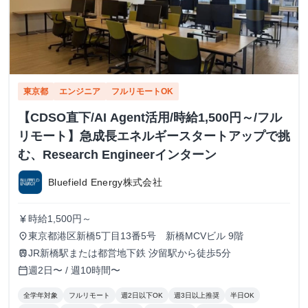
東京都
エンジニア
フルリモートOK
【CDSO直下/AI Agent活用/時給1,500円～/フル
リモート】急成長エネルギースタートアップで挑
む、Research Engineerインターン
Bluefield Energy株式会社
時給1,500円～
currency_yen
東京都港区新橋5丁目13番5号 新橋MCVビル 9階
place
JR新橋駅または都営地下鉄 汐留駅から徒歩5分
train
週2日〜 / 週10時間〜
calendar_today
全学年対象
フルリモート
週2日以下OK
週3日以上推奨
半日OK