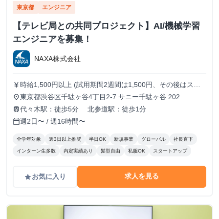
東京都
エンジニア
【テレビ局との共同プロジェクト】AI/機械学習
エンジニアを募集！
NAXA株式会社
時給1,500円以上 (試用期間2週間は1,500円、その後はスキ
currency_yen
ルに応じた金額を支給) ※ご経験によってオファー条件は変
東京都渋谷区千駄ヶ谷4丁目2-7 サニー千駄ヶ谷 202
place
動する可能性がございます。 ※金額によっては、業務委託
代々木駅：徒歩5分 北参道駅：徒歩1分
train
契約での採用となる場合もございます。
週2日〜 / 週16時間〜
calendar_today
全学年対象
週3日以上推奨
半日OK
新規事業
グローバル
社長直下
インターン生多数
内定実績あり
髪型自由
私服OK
スタートアップ
求人を見る
お気に入り
grade