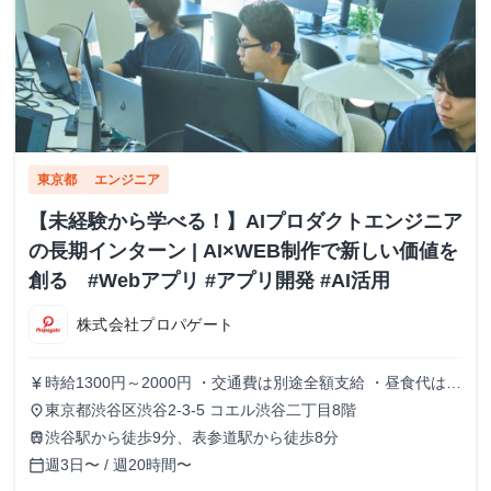
東京都
エンジニア
【未経験から学べる！】AIプロダクトエンジニア
の長期インターン | AI×WEB制作で新しい価値を
創る #Webアプリ #アプリ開発 #AI活用
株式会社プロパゲート
時給1300円～2000円 ・交通費は別途全額支給 ・昼食代は別
currency_yen
途全額支給 ・研修期間終了後は時給1,400円～
東京都渋谷区渋谷2-3-5 コエル渋谷二丁目8階
place
渋谷駅から徒歩9分、表参道駅から徒歩8分
train
週3日〜 / 週20時間〜
calendar_today