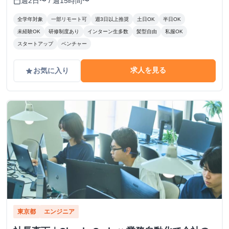
週2日〜 / 週15時間〜
calendar_today
全学年対象
一部リモート可
週3日以上推奨
土日OK
半日OK
未経験OK
研修制度あり
インターン生多数
髪型自由
私服OK
スタートアップ
ベンチャー
求人を見る
お気に入り
grade
東京都
エンジニア