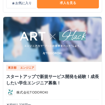
求人を見る
お気に入り
grade
東京都
エンジニア
スタートアップで新規サービス開発を経験！成長
したい学生エンジニア募集！
株式会社TODOROKI
時給1,226円〜
currency_yen