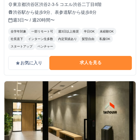
途全額支給 ・研修期間終了後は時給1,400円～
東京都渋谷区渋谷2-3-5 コエル渋谷二丁目8階
place
渋谷駅から徒歩9分、表参道駅から徒歩8分
train
週3日〜 / 週20時間〜
calendar_today
全学年対象
一部リモート可
週3日以上推奨
半日OK
未経験OK
社長直下
インターン生多数
内定実績あり
髪型自由
私服OK
スタートアップ
ベンチャー
求人を見る
お気に入り
grade