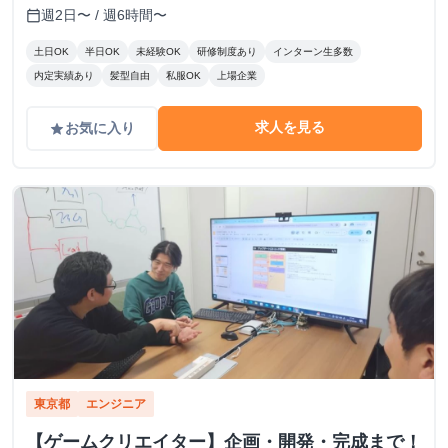
週2日〜 / 週6時間〜
calendar_today
土日OK
半日OK
未経験OK
研修制度あり
インターン生多数
内定実績あり
髪型自由
私服OK
上場企業
求人を見る
お気に入り
grade
東京都
エンジニア
【ゲームクリエイター】企画・開発・完成まで！