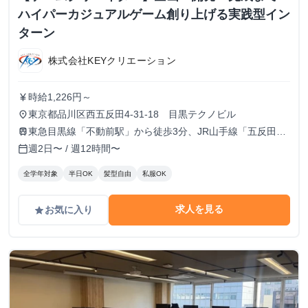
ハイパーカジュアルゲーム創り上げる実践型イン
ターン
株式会社KEYクリエーション
時給1,226円～
currency_yen
東京都品川区西五反田4-31-18 目黒テクノビル
place
東急目黒線「不動前駅」から徒歩3分、JR山手線「五反田
train
駅」から徒歩15分
週2日〜 / 週12時間〜
calendar_today
全学年対象
半日OK
髪型自由
私服OK
求人を見る
お気に入り
grade