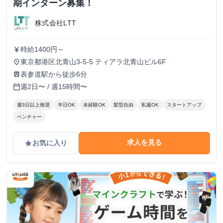
期インターン募集！
株式会社LTT
時給1400円～
currency_yen
東京都港区北青山3-5-5 ティアラ北青山ビル6F
place
表参道駅から徒歩6分
train
週2日〜 / 週15時間〜
calendar_today
週3日以上推奨
半日OK
未経験OK
髪型自由
私服OK
スタートアップ
ベンチャー
求人を見る
お気に入り
grade