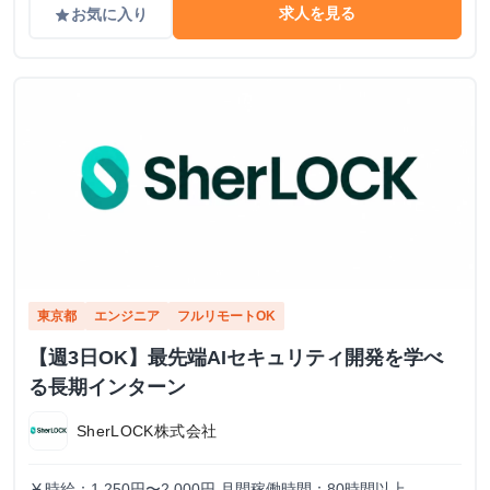
求人を見る
お気に入り
grade
東京都
エンジニア
フルリモートOK
【週3日OK】最先端AIセキュリティ開発を学べ
る長期インターン
SherLOCK株式会社
時給：1,250円〜2,000円 月間稼働時間：80時間以上
currency_yen