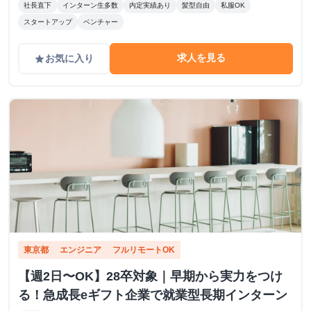
社長直下
インターン生多数
内定実績あり
髪型自由
私服OK
スタートアップ
ベンチャー
求人を見る
お気に入り
grade
東京都
エンジニア
フルリモートOK
【週2日〜OK】28卒対象｜早期から実力をつけ
る！急成長eギフト企業で就業型長期インターン