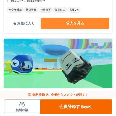
週3日〜 / 週12時間〜
calendar_today
全学年対象
新規事業
社長直下
髪型自由
私服OK
求人を見る
お気に入り
grade
東京都
エンジニア
handshake
無料登録で、企業からスカウトが届く！
フルリモートOK
support_agent
Roblox好き集まれ！学生エンジニアインターン
会員登録する
(無料)
無料相談
募集