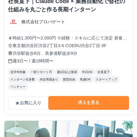
社長直下｜Claude Code × 業務自動化で会社の
仕組みを丸ごと作る長期インターン
株式会社プロパゲート
時給1,300円〜2,000円 ※経験・スキルに応じて決定 昼食代
currency_yen
別途全額支給
東京都渋谷区渋谷2丁目3-6 COERU渋谷2丁目 8F
place
渋谷駅徒歩8分、表参道駅徒歩9分
train
週3日〜 / 週18時間〜
calendar_today
全学年対象
一部リモート可
週3日以上推奨
半日OK
社長直下
インターン生多数
内定実績あり
髪型自由
私服OK
スタートアップ
ベンチャー
求人を見る
お気に入り
grade