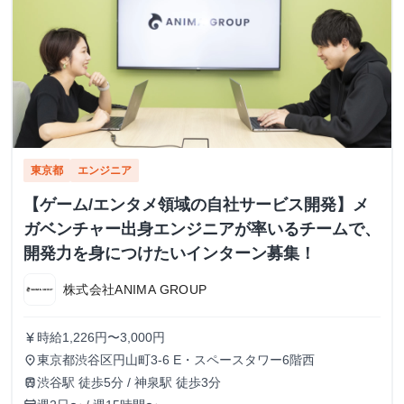
東京都
エンジニア
【ゲーム/エンタメ領域の自社サービス開発】メ
ガベンチャー出身エンジニアが率いるチームで、
開発力を身につけたいインターン募集！
株式会社ANIMA GROUP
時給1,226円〜3,000円
currency_yen
東京都渋谷区円山町3-6 E・スペースタワー6階西
place
渋谷駅 徒歩5分 / 神泉駅 徒歩3分
train