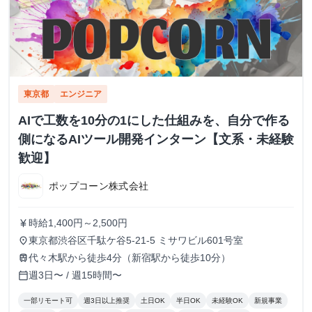
東京都
エンジニア
AIで工数を10分の1にした仕組みを、自分で作る
側になるAIツール開発インターン【文系・未経験
歓迎】
ポップコーン株式会社
時給1,400円～2,500円
currency_yen
東京都渋谷区千駄ケ谷5-21-5 ミサワビル601号室
place
代々木駅から徒歩4分（新宿駅から徒歩10分）
train
週3日〜 / 週15時間〜
calendar_today
一部リモート可
週3日以上推奨
土日OK
半日OK
未経験OK
新規事業