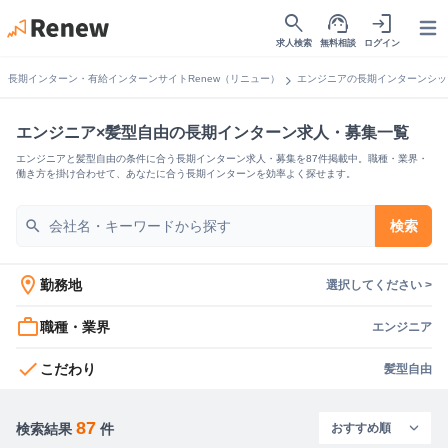
search
support_agent
login
Open
求人検索
無料相談
ログイン
chevron_right
長期インターン・有給インターンサイトRenew（リニュー）
エンジニアの長期インターンシッ
エンジニア×髪型自由の長期インターン求人・募集一覧
エンジニアと髪型自由の条件に合う長期インターン求人・募集を87件掲載中。職種・業界・
働き方を掛け合わせて、あなたに合う長期インターンを効率よく探せます。
search
検索
location_on
勤務地
選択してください >
work_outline
職種・業界
エンジニア
check
こだわり
髪型自由
87
検索結果
件