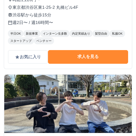
東京都渋谷区東1-25-2 丸橋ビル4F
place
渋谷駅から徒歩15分
train
週2日〜 / 週16時間〜
calendar_today
半日OK
新規事業
インターン生多数
内定実績あり
髪型自由
私服OK
スタートアップ
ベンチャー
求人を見る
お気に入り
grade