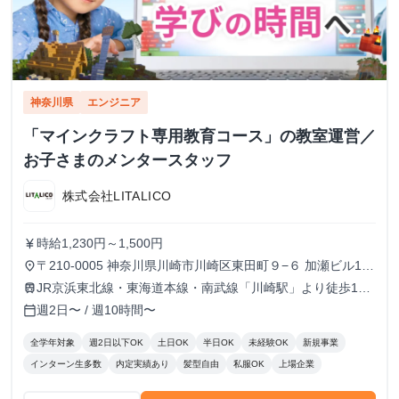
神奈川県
エンジニア
「マインクラフト専用教育コース」の教室運営／
お子さまのメンタースタッフ
株式会社LITALICO
時給1,230円～1,500円
currency_yen
〒210-0005 神奈川県川崎市川崎区東田町９−６ 加瀬ビル101
place
801号室 LITALICOワンダー川崎セカンド（2025年9月開校
JR京浜東北線・東海道本線・南武線「川崎駅」より徒歩10
train
予定）
分
週2日〜 / 週10時間〜
calendar_today
全学年対象
週2日以下OK
土日OK
半日OK
未経験OK
新規事業
インターン生多数
内定実績あり
髪型自由
私服OK
上場企業