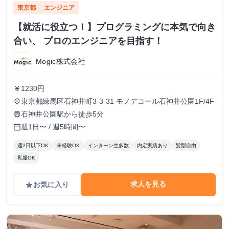
東京都
エンジニア
【就活に役立つ！】プログラミングに本気で向き
合い、 プロのエンジニアを目指す！
Mogic株式会社
1230円
currency_yen
東京都練馬区石神井町3-3-31 モノデコール石神井公園1F/4F
place
石神井公園駅から徒歩5分
train
週1日〜 / 週5時間〜
calendar_today
週2日以下OK
未経験OK
インターン生多数
内定実績あり
髪型自由
私服OK
求人を見る
お気に入り
grade