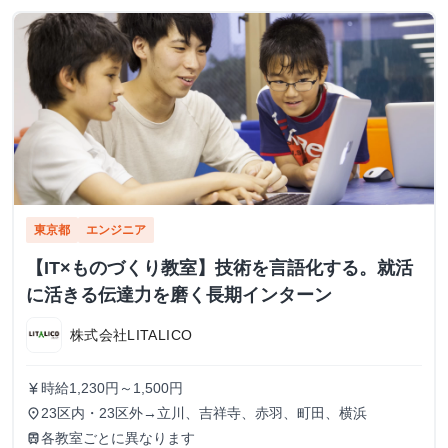
東京都
エンジニア
【IT×ものづくり教室】技術を言語化する。就活
に活きる伝達力を磨く長期インターン
株式会社LITALICO
時給1,230円～1,500円
currency_yen
23区内・23区外→立川、吉祥寺、赤羽、町田、横浜
place
各教室ごとに異なります
train