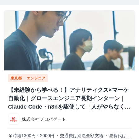
東京都
エンジニア
【未経験から学べる！】アナリティクス×マーケ
自動化｜グロースエンジニア長期インターン｜
Claude Code・n8nを駆使して「人がやらなくて
いい仕事」を消す開発 #AI活用 #Python #自動化
株式会社プロパゲート
時給1300円～2000円 ・交通費は別途全額支給 ・昼食代は別
currency_yen