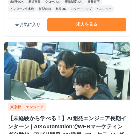
未経験OK
新規事業
グローバル
研修制度あり
社長直下
インターン生多数
髪型自由
私服OK
スタートアップ
ベンチャー
求人を見る
お気に入り
grade
東京都
エンジニア
【未経験から学べる！】AI開発エンジニア長期イ
ンターン | AI×AutomationでWEBマーケティン