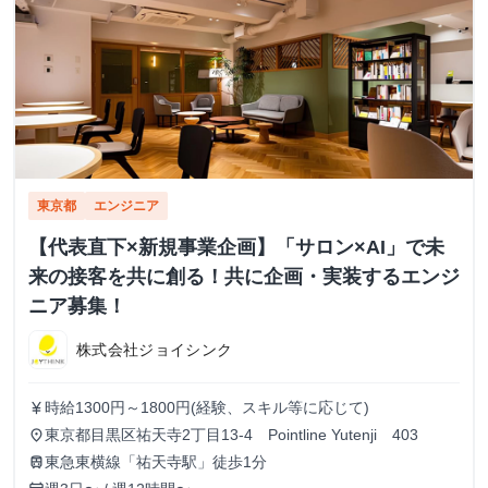
東京都
エンジニア
【代表直下×新規事業企画】「サロン×AI」で未
来の接客を共に創る！共に企画・実装するエンジ
ニア募集！
株式会社ジョイシンク
時給1300円～1800円(経験、スキル等に応じて)
currency_yen
東京都目黒区祐天寺2丁目13-4 Pointline Yutenji 403
place
東急東横線「祐天寺駅」徒歩1分
train