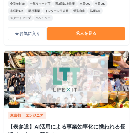
全学年対象
一部リモート可
週3日以上推奨
土日OK
半日OK
未経験OK
新規事業
インターン生多数
髪型自由
私服OK
スタートアップ
ベンチャー
求人を見る
お気に入り
grade
東京都
エンジニア
【表参道】AI活用による事業効率化に携われる長