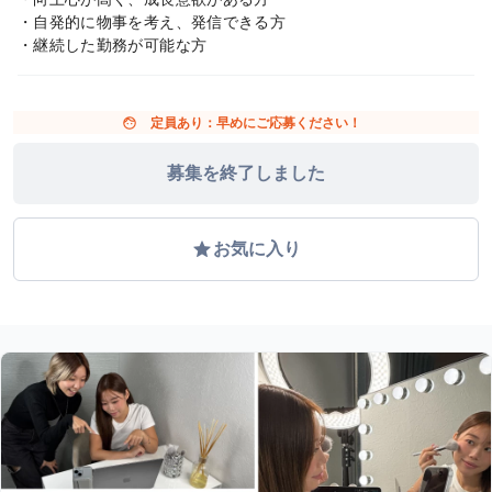
・自発的に物事を考え、発信できる方
・継続した勤務が可能な方
face
定員あり：早めにご応募ください！
募集を終了しました
grade
お気に入り