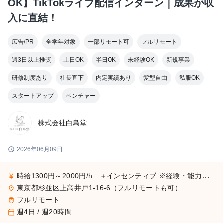
OK】TikTokライブ配信インターン｜成果が収
入に直結！
広告/PR
全学年対象
一部リモート可
フルリモート
週3日以上推奨
土日OK
半日OK
未経験OK
新規事業
研修制度あり
社長直下
内定実績あり
髪型自由
私服OK
スタートアップ
ベンチャー
株式会社白鳥堂
schedule
2026年06月09日
時給1300円～2000円/h ＋インセンティブ ※経験・能力・実績に応じて決定 ※昇給・インセンティブあり
currency_yen
東京都杉並区上高井戸1-16-6（フルリモートも可）
place
フルリモート
train
週4日 / 週20時間
calendar_today