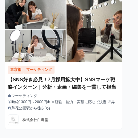
東京都
マーケティング
【SNS好き必見！7月採用拡大中】SNSマーケ戦
略インターン｜分析・企画・編集を一貫して担当
マーケティング
work
職種
時給1300円～2000円/h ※経験・能力・実績に応じて決定 ※昇
currency_yen
給与
給・インセンティブあり
芦花公園駅から徒歩3分
train
最寄駅
株式会社白鳥堂