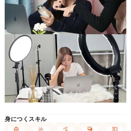
身につくスキル
business_center
manage_search
query_stats
forum
co_present