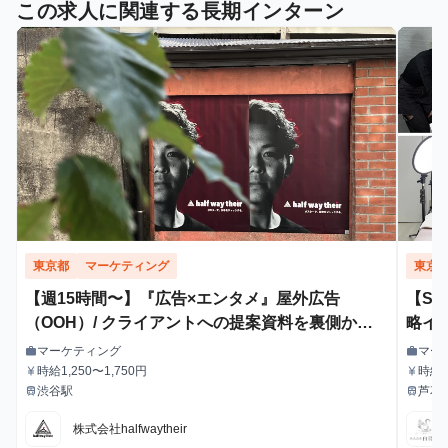
この求人に関連する長期インターン
東京都
マーケティング
東京
【週15時間〜】『広告×エンタメ』屋外広告
【S
（OOH）/ クライアントへの提案資料を裏側から
略イ
支えるインターン！
マーケティング
マー
work
work
職種
職種
時給1,250〜1,750円
時給1
currency_yen
currency_yen
給与
給与
給・
渋谷駅
芦花
train
train
最寄駅
最寄駅
株式会社halfwaytheir