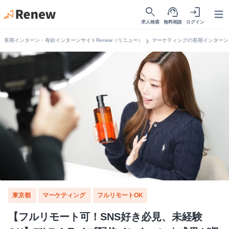
search
support_agent
login
Open
求人検索
無料相談
ログイン
chevron_right
長期インターン・有給インターンサイトRenew（リニュー）
マーケティングの長期インターン
東京都
マーケティング
フルリモートOK
【フルリモート可！SNS好き必見、未経験