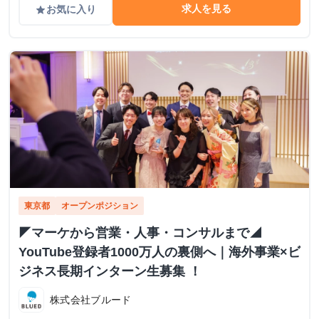
求人を見る
お気に入り
grade
東京都
オープンポジション
◤マーケから営業・人事・コンサルまで◢
YouTube登録者1000万人の裏側へ｜海外事業×ビ
ジネス長期インターン生募集 ！
株式会社ブルード