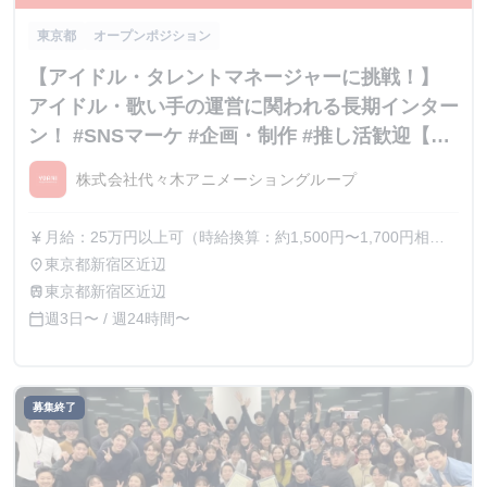
東京都
オープンポジション
【アイドル・タレントマネージャーに挑戦！】
アイドル・歌い手の運営に関われる長期インター
ン！ #SNSマーケ #企画・制作 #推し活歓迎【内
定直結】
株式会社代々木アニメーショングループ
月給：25万円以上可（時給換算：約1,500円〜1,700円相
currency_yen
当） ※選考を通じて最終的な金額が調整（上振れ・下振
東京都新宿区近辺
place
れ）されることがございます。 ※インターン期間中の貢献
東京都新宿区近辺
train
度や成果に応じて、昇給の機会があります。
週3日〜 / 週24時間〜
calendar_today
募集終了