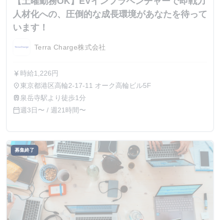
【土曜勤務OK】EVインフラベンチャーで即戦力
人材化への、圧倒的な成長環境があなたを待って
います！
Terra Charge株式会社
時給1,226円
currency_yen
東京都港区高輪2-17-11 オーク高輪ビル5F
place
泉岳寺駅より徒歩1分
train
週3日〜 / 週21時間〜
calendar_today
募集終了