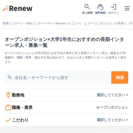
search
support_agent
login
Open
求人検索
無料相談
ログイン
chevron_right
長期インターン・有給インターンサイトRenew（リニュー）
オープンポジションの長期インタ
オープンポジション×大学1年生におすすめの長期インタ
ーン求人・募集一覧
オープンポジションと大学1年生におすすめの条件に合う長期インターン求人・募集を17件
掲載中。職種・業界・働き方を掛け合わせて、あなたに合う長期インターンを効率よく探せ
ます。
search
検索
location_on
勤務地
選択してください >
work_outline
職種・業界
オープンポジション
check
こだわり
選択してください >