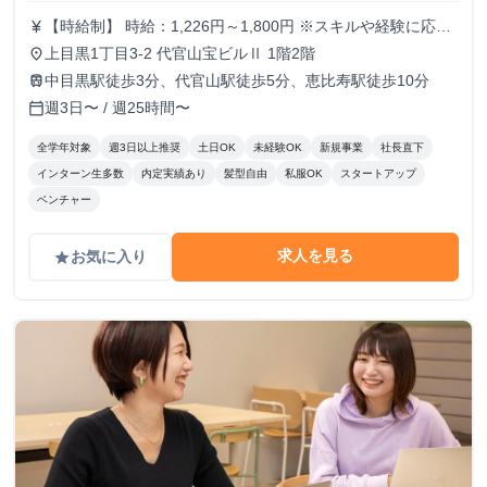
【時給制】 時給：1,226円～1,800円 ※スキルや経験に応じ
currency_yen
て昇給します。 【月給制】 尚、フルコミットできる方は月
上目黒1丁目3-2 代官山宝ビルⅡ 1階2階
place
給制もご用意しております。 月給: 230,000円〜 ※毎月行う
中目黒駅徒歩3分、代官山駅徒歩5分、恵比寿駅徒歩10分
train
評価面談により毎月昇給の可能性あり ※年間の昇給平均額
週3日〜 / 週25時間〜
calendar_today
80,000円 <モデル月収> 260,000円 /入社6ヶ月 330,000
円 /入社1年 400,000円 /入社1年半 500,000円 /入社2年
全学年対象
週3日以上推奨
土日OK
未経験OK
新規事業
社長直下
インターン生多数
内定実績あり
髪型自由
私服OK
スタートアップ
ベンチャー
求人を見る
お気に入り
grade