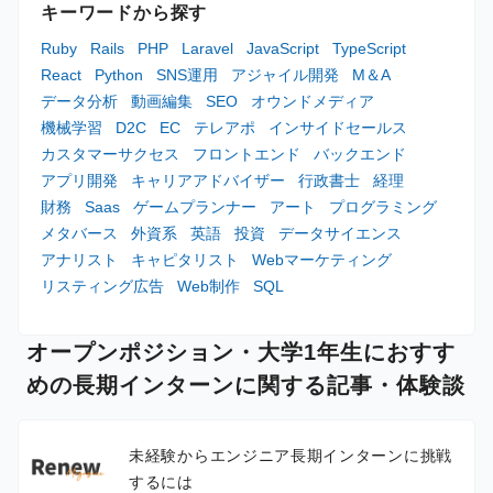
キーワードから探す
Ruby
Rails
PHP
Laravel
JavaScript
TypeScript
React
Python
SNS運用
アジャイル開発
M＆A
データ分析
動画編集
SEO
オウンドメディア
機械学習
D2C
EC
テレアポ
インサイドセールス
カスタマーサクセス
フロントエンド
バックエンド
アプリ開発
キャリアアドバイザー
行政書士
経理
財務
Saas
ゲームプランナー
アート
プログラミング
メタバース
外資系
英語
投資
データサイエンス
アナリスト
キャピタリスト
Webマーケティング
リスティング広告
Web制作
SQL
オープンポジション・大学1年生におすす
めの長期インターンに関する記事・体験談
未経験からエンジニア長期インターンに挑戦
するには