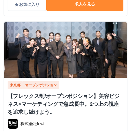
求人を見る
お気に入り
grade
東京都
オープンポジション
【フレックス制/オープンポジション】美容ビジ
ネス×マーケティングで急成長中。2つ上の視座
を追求し続けよう。
株式会社kiwi