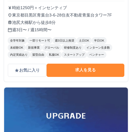
時給1250円＋インセンティブ
currency_yen
東京都目黒区青葉台3-6-28住友不動産青葉台タワー7F
place
池尻大橋駅から徒歩8分
train
週3日〜 / 週15時間〜
calendar_today
全学年対象
一部リモート可
週3日以上推奨
土日OK
半日OK
未経験OK
新規事業
グローバル
研修制度あり
インターン生多数
内定実績あり
髪型自由
私服OK
スタートアップ
ベンチャー
求人を見る
お気に入り
grade