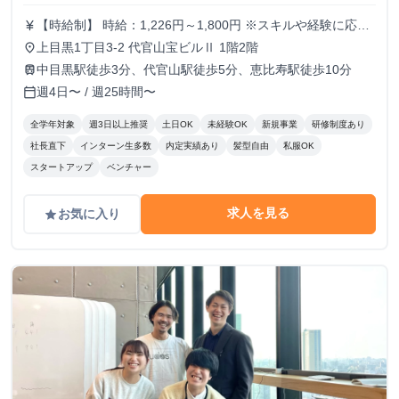
【時給制】 時給：1,226円～1,800円 ※スキルや経験に応じ
currency_yen
て昇給します。 ※部署によってはインセンティブ制度あり
上目黒1丁目3-2 代官山宝ビルⅡ 1階2階
place
【月給制】 尚、フルコミットできる方は月給制もご用意し
中目黒駅徒歩3分、代官山駅徒歩5分、恵比寿駅徒歩10分
train
ております。 月給: 230,000円〜 ※毎月行う評価面談により
週4日〜 / 週25時間〜
calendar_today
毎月昇給の可能性あり ※年間の昇給平均額80,000円 <モデ
ル月収> 260,000円 /入社6ヶ月 330,000円 /入社1年
全学年対象
週3日以上推奨
土日OK
未経験OK
新規事業
研修制度あり
400,000円 /入社1年半 500,000円 /入社2年
社長直下
インターン生多数
内定実績あり
髪型自由
私服OK
スタートアップ
ベンチャー
求人を見る
お気に入り
grade