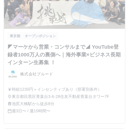
東京都
オープンポジション
◤マーケから営業・コンサルまで◢ YouTube登
録者1000万人の裏側へ｜海外事業×ビジネス長期
インターン生募集 ！
株式会社ブルード
時給1230円＋インセンティブあり（部署別条件）
currency_yen
東京都目黒区青葉台3-6-28住友不動産青葉台タワー7F
place
池尻大橋駅から徒歩8分
train
週3日〜 / 週15時間〜
calendar_today