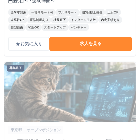
週5日〜 / 週40時間〜
calendar_today
全学年対象
一部リモート可
フルリモート
週3日以上推奨
土日OK
未経験OK
研修制度あり
社長直下
インターン生多数
内定実績あり
髪型自由
私服OK
スタートアップ
ベンチャー
求人を見る
お気に入り
grade
募集終了
東京都
オープンポジション