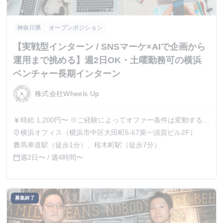
神奈川県
オープンポジション
【実戦型インターン / SNSマーケ×AIで企画から
運用まで挑める】週2日OK・土曜勤務可の横浜
ベンチャー長期インターン
株式会社Wheels Up
時給 1,200円〜 ※ご経験によってオファー条件は変動する可
currency_yen
能性がございます。 ※金額によっては、業務委託契約での
横浜オフィス（横浜市中区大田町5-67第一須賀ビル2F）
place
採用となる場合もございます。
馬車道駅（徒歩1分）、桜木町駅（徒歩7分）
train
週2日〜 / 週4時間〜
calendar_today
募集終了