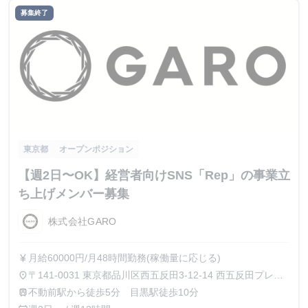
募集終了
東京都
オープンポジション
【週2日〜OK】経営者向けSNS「Rep」の事業立
ち上げメンバー募集
株式会社GARO
月給60000円/月48時間勤務(稼働量に応じる)
currency_yen
〒141-0031 東京都品川区西五反田3-12-14 西五反田プレイ
place
ス8階
不動前駅から徒歩5分 目黒駅徒歩10分
train