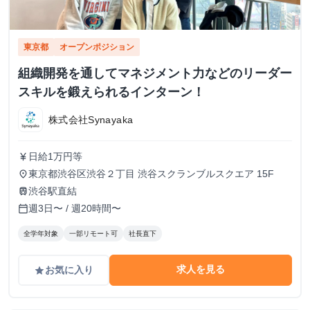
東京都
オープンポジション
組織開発を通してマネジメント力などのリーダー
スキルを鍛えられるインターン！
株式会社Synayaka
日給1万円等
currency_yen
東京都渋谷区渋谷２丁目 渋谷スクランブルスクエア 15F
place
渋谷駅直結
train
週3日〜 / 週20時間〜
calendar_today
全学年対象
一部リモート可
社長直下
求人を見る
お気に入り
grade