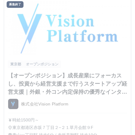
募集終了
東京都
オープンポジション
【オープンポジション】成長産業にフォーカス
し、投資から経営支援まで行うスタートアップ経
営支援｜外銀・外コン内定保持の優秀なインター
ン生が集結
株式会社Vision Platform
時給1500円～
currency_yen
東京都港区赤坂７丁目２−２１草月会館９F
place