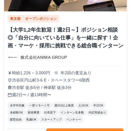
東京都
オープンポジション
【大学1,2年生歓迎！週2日～】ポジション相談
◎「自分に向いている仕事」を一緒に探す！企
画・マーケ・採用に挑戦できる総合職インターン
株式会社ANIMA GROUP
時給1,226 ~ 3,000円 ※. 年2回の査定あり
currency_yen
渋谷区円山町3-6 E・スペースタワー6階西
place
渋谷駅 徒歩5分 / 神泉駅 徒歩3分
train
週2日〜 / 週13時間〜
calendar_today
全学年対象
一部リモート可
週3日以上推奨
土日OK
半日OK
未経験OK
新規事業
社長直下
インターン生多数
内定実績あり
髪型自由
私服OK
スタートアップ
ベンチャー