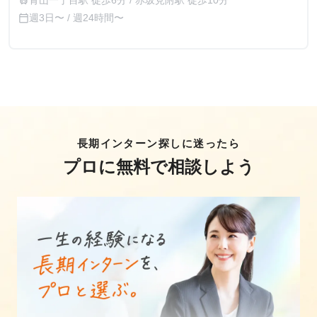
青山一丁目駅 徒歩6分 / 赤坂見附駅 徒歩10分
train
週3日〜 / 週24時間〜
calendar_today
長期インターン探しに迷ったら
プロに無料で相談しよう