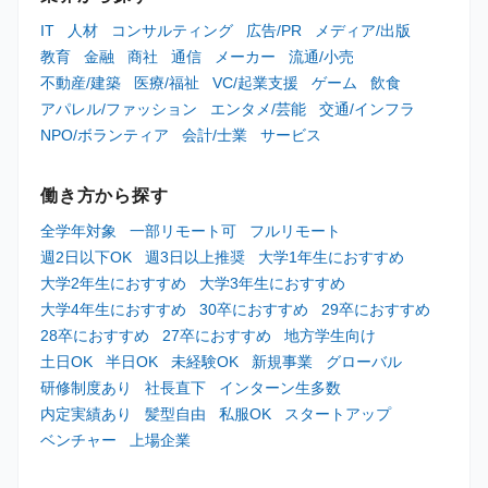
IT
人材
コンサルティング
広告/PR
メディア/出版
教育
金融
商社
通信
メーカー
流通/小売
不動産/建築
医療/福祉
VC/起業支援
ゲーム
飲食
アパレル/ファッション
エンタメ/芸能
交通/インフラ
NPO/ボランティア
会計/士業
サービス
働き方から探す
全学年対象
一部リモート可
フルリモート
週2日以下OK
週3日以上推奨
大学1年生におすすめ
大学2年生におすすめ
大学3年生におすすめ
大学4年生におすすめ
30卒におすすめ
29卒におすすめ
28卒におすすめ
27卒におすすめ
地方学生向け
土日OK
半日OK
未経験OK
新規事業
グローバル
研修制度あり
社長直下
インターン生多数
内定実績あり
髪型自由
私服OK
スタートアップ
ベンチャー
上場企業