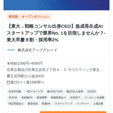
東京都
オープンポジション
【東大→戦略コンサル出身CEO】急成長生成AI
スタートアップで業界No. 1を目指しませんか？-
東大早慶８割・採用率2%
株式会社アップグレード
時給1300円~4000円
currency_yen
東京都品川区東五反田２丁目９－５ サウスウィング東五反
place
田５階
五反田駅から徒歩4分
train
週2日〜 / 週15時間〜
calendar_today
全学年対象
一部リモート可
週2日以下OK
週3日以上推奨
土日OK
半日OK
未経験OK
新規事業
研修制度あり
社長直下
インターン生多数
内定実績あり
髪型自由
私服OK
スタートアップ
ベンチャー
上場企業