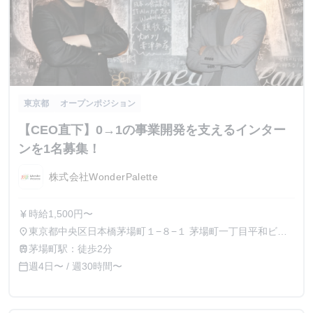
東京都
オープンポジション
【CEO直下】0→1の事業開発を支えるインター
ンを1名募集！
株式会社WonderPalette
時給1,500円〜
currency_yen
東京都中央区日本橋茅場町１−８−１ 茅場町一丁目平和ビル
place
７階
茅場町駅：徒歩2分
train
週4日〜 / 週30時間〜
calendar_today