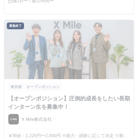
週2日〜 / 週12時間〜
calendar_today
募集終了
東京都
オープンポジション
【オープンポジション】圧倒的成長をしたい長期
インターン生を募集中！
X Mile株式会社
時給：1,226円〜2,000円 ※能力・経験に応じて決定 ※勤務
currency_yen