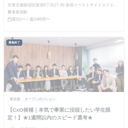
開始後実績によって昇給あり
東京都新宿区新宿6丁目27-30 新宿イーストサイドスクエア
place
7階
東新宿駅
train
週3日〜 / 週20時間〜
calendar_today
募集終了
東京都
オープンポジション
【CxO候補｜本気で事業に没頭したい学生限
定！】★1週間以内のスピード選考★