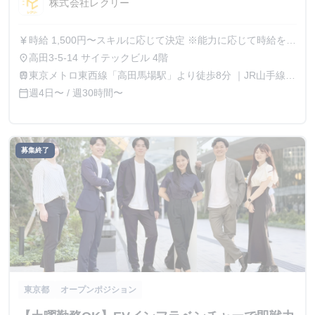
株式会社レクリー
時給 1,500円〜スキルに応じて決定 ※能力に応じて時給を都
currency_yen
度相談可能、成果が時給に直結する環境 ※インターン生に
高田3-5-14 サイテックビル 4階
place
対して年収1000万円オファーをした実績あり
東京メトロ東西線「高田馬場駅」より徒歩8分 ｜JR山手線
train
「高田馬場駅」より徒歩9分
週4日〜 / 週30時間〜
calendar_today
募集終了
東京都
オープンポジション