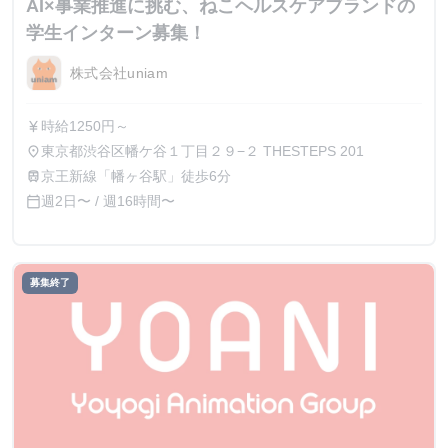
AI×事業推進に挑む、ねこヘルスケアブランドの
学生インターン募集！
株式会社uniam
時給1250円～
currency_yen
東京都渋谷区幡ケ谷１丁目２９−２ THESTEPS 201
place
京王新線「幡ヶ谷駅」徒歩6分
train
週2日〜 / 週16時間〜
calendar_today
募集終了