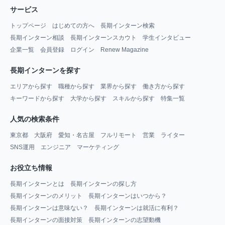
サービス
トップページ
はじめての方へ
長期インターン検索
長期インターン相談
長期インターンスカウト
学生インタビュー
企業一覧
会員登録
ログイン
Renew Magazine
長期インターンを探す
エリアから探す
職種から探す
業界から探す
働き方から探す
キーワードから探す
大学から探す
スキルから探す
特集一覧
人気の検索条件
東京都
大阪府
愛知・名古屋
フルリモート
営業
ライター
SNS運用
エンジニア
マーケティング
お役立ち情報
長期インターンとは
長期インターンの探し方
長期インターンのメリット
長期インターンはいつから？
長期インターンは意味ない？
長期インターンは就活に有利？
長期インターンの面接対策
長期インターンの志望動機