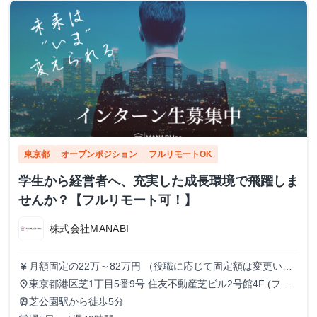
東京都
オープンポジション
フルリモートOK
学生から経営者へ、充実した成長環境で飛躍しま
せんか？【フルリモート可！】
株式会社MANABI
月額固定の22万～82万円 （役職に応じて固定額は変更いた
currency_yen
します）
東京都港区芝1丁目5番9号 住友不動産芝ビル2号館4F (フル
place
リモート/出勤は自由です)
芝公園駅から徒歩5分
train