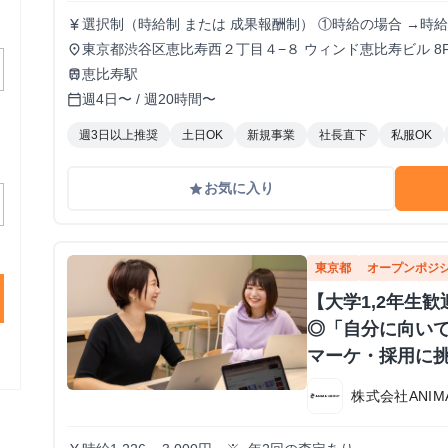
選択制（時給制 または 成果報酬制） ①時給の場合 →時給
currency_yen
単価 → 粗利に対する報酬率での支給
東京都渋谷区恵比寿西２丁目４−８ ウィンド恵比寿ビル 8
place
恵比寿駅
train
週4日〜 / 週20時間〜
calendar_today
週3日以上推奨
土日OK
新規事業
社長直下
私服OK
お気に入り
grade
東京都
オープンポジ
【大学1,2年生
◎「自分に向い
マーケ・採用に
株式会社ANIMA