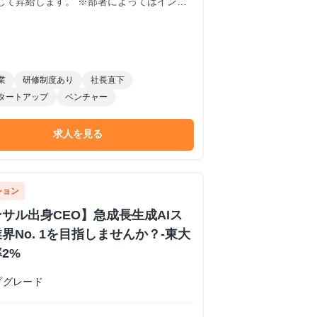
に応じて昇給します。 ※部署によってはインセ
※年間の昇給平均額80,000円 <モデル
,000円 /入社1年半 500,000円 /入社2年
業
研修制度あり
社長直下
タートアップ
ベンチャー
求人を見る
ション
サル出身CEO】急成長生成AIス
界No. 1を目指しませんか？-東大
2%
プグレード