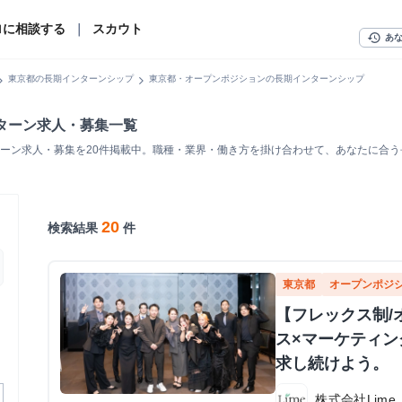
ロに相談する
｜
スカウト
history
あ
n_right
chevron_right
東京都の長期インターンシップ
東京都・オープンポジションの長期インターンシップ
ターン求人・募集一覧
ーン求人・募集を20件掲載中。職種・業界・働き方を掛け合わせて、あなたに合
20
検索結果
件
東京都
オープンポジ
【フレックス制/
ス×マーケティン
求し続けよう。
株式会社Lime