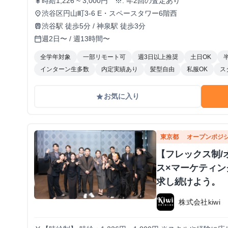
時給1,226 ~ 3,000円 ※. 年2回の査定あり
currency_yen
渋谷区円山町3-6 E・スペースタワー6階西
place
渋谷駅 徒歩5分 / 神泉駅 徒歩3分
train
週2日〜 / 週13時間〜
calendar_today
全学年対象
一部リモート可
週3日以上推奨
土日OK
インターン生多数
内定実績あり
髪型自由
私服OK
ス
お気に入り
grade
東京都
オープンポジ
【フレックス制/
ス×マーケティン
求し続けよう。
株式会社kiwi