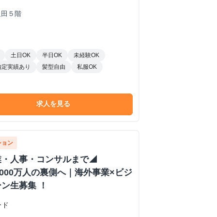
反田５階
土日OK
半日OK
未経験OK
内定実績あり
髪型自由
私服OK
求人を見る
ション
業・人事・コンサルまで◢
者1000万人の裏側へ｜海外事業×ビジ
ン生募集 ！
ード