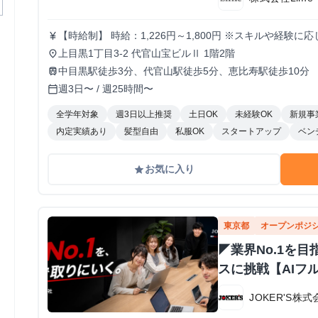
【時給制】 時給：1,226円～1,800円 ※スキルや経験に応じて昇給します。
currency_yen
ットできる方は月給制もご用意しております。 月給: 230
上目黒1丁目3-2 代官山宝ビルⅡ 1階2階
place
給の可能性あり ※年間の昇給平均額80,000円 <モデル月収> 260,000円 /入社6ヶ月 330,000円 /入
中目黒駅徒歩3分、代官山駅徒歩5分、恵比寿駅徒歩10分
train
社1年 400,000円 /入社1年半 500,000円 /入社2年
週3日〜 / 週25時間〜
calendar_today
全学年対象
週3日以上推奨
土日OK
未経験OK
新規事
内定実績あり
髪型自由
私服OK
スタートアップ
ベン
お気に入り
grade
東京都
オープンポジ
◤業界No.1を目
スに挑戦【AIフ
JOKER'S株式