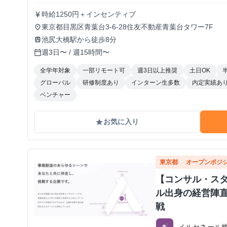
時給1250円＋インセンティブ
currency_yen
東京都目黒区青葉台3-6-28住友不動産青葉台タワー7F
place
池尻大橋駅から徒歩8分
train
週3日〜 / 週15時間〜
calendar_today
全学年対象
一部リモート可
週3日以上推奨
土日OK
グローバル
研修制度あり
インターン生多数
内定実績あ
ベンチャー
お気に入り
grade
東京都
オープンポジ
【コンサル・ス
ル出身の経営陣
戦
メルセネール