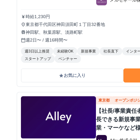
時給1,230円
currency_yen
東京都千代田区神田須田町１丁目32番地
place
神田駅、秋葉原駅、淡路町駅
train
週2日〜 / 週16時間〜
calendar_today
週3日以上推奨
未経験OK
新規事業
社長直下
インタ
スタートアップ
ベンチャー
お気に入り
grade
東京都
オープンポジ
【社長/事業責任
長できる新規事
業・マーケなど