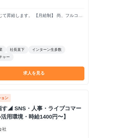
 【月給制】 尚、フルコミ
,000円〜 ※毎月行う評価面談により毎月昇
業
社長直下
インターン生多数
チャー
求人を見る
ション
指す◢ SNS・人事・ライブコマー
ル活用環境・時給1400円〜】
会社