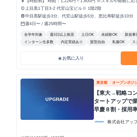
【時給制】 時給：1,226円～1,800円 ※スキルや経験
currency_yen
ンティブ制度あり 【月給制】 尚、フルコミットできる方は月給制もご用意しております。 月給:
上目黒1丁目3-2 代官山宝ビルⅡ 1階2階
place
230,000円〜 ※毎月行う評価面談により毎月昇給の可能性あり 
中目黒駅徒歩3分、代官山駅徒歩5分、恵比寿駅徒歩10分
train
月収> 260,000円 /入社6ヶ月 330,000円 /入社1年 400
週4日〜 / 週25時間〜
calendar_today
全学年対象
週3日以上推奨
土日OK
未経験OK
新規事
インターン生多数
内定実績あり
髪型自由
私服OK
ス
お気に入り
grade
東京都
オープンポジ
【東大→戦略コン
タートアップで業
早慶８割・採用率
株式会社アッ