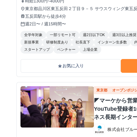
時給1300円~4000円
currency_yen
東京都品川区東五反田２丁目９－５ サウスウィング東五
place
五反田駅から徒歩4分
train
週2日〜 / 週15時間〜
calendar_today
全学年対象
一部リモート可
週2日以下OK
週3日以上推奨
新規事業
研修制度あり
社長直下
インターン生多数
スタートアップ
ベンチャー
上場企業
お気に入り
grade
東京都
オープンポジ
◤マーケから営
YouTube登録
ネス長期インター
株式会社ブル