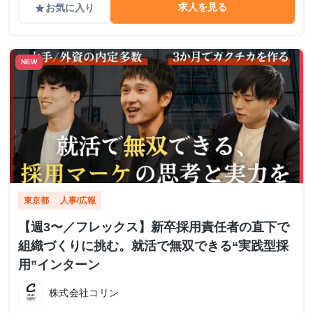
求人を見る
お気に入り
grade
NEW
東京都
人事/広報
【週3〜／フレックス】新卒採用責任者の直下で
組織づくりに挑む。就活で無双できる“実践型採
用”インターン
株式会社コリン