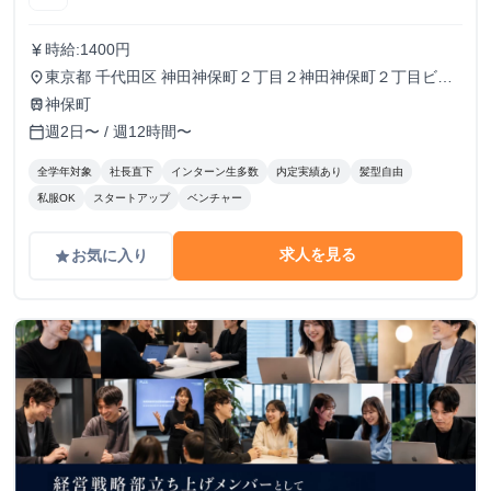
時給:1400円
currency_yen
東京都 千代田区 神田神保町２丁目２神田神保町２丁目ビル
place
５０２号室
神保町
train
週2日〜 / 週12時間〜
calendar_today
全学年対象
社長直下
インターン生多数
内定実績あり
髪型自由
私服OK
スタートアップ
ベンチャー
求人を見る
お気に入り
grade