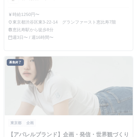
時給1250円〜
currency_yen
東京都渋谷区東3-22-14 グランファースト恵比寿7階
place
恵比寿駅から徒歩8分
train
週3日〜 / 週16時間〜
calendar_today
募集終了
東京都
企画
【アパレルブランド】企画・発信・世界観づくり