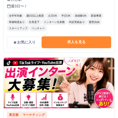
週3日〜 /
calendar_today
全学年対象
週3日以上推奨
土日OK
半日OK
未経験OK
新規事業
研修制度あり
社長直下
インターン生多数
内定実績あり
髪型自由
スタートアップ
ベンチャー
求人を見る
お気に入り
grade
東京都
マーケティング