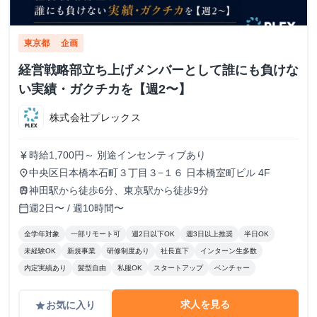
東京都
企画
経営戦略部立ち上げメンバーとして誰にも負けな
い実績・ガクチカを【週2〜】
株式会社プレックス
時給1,700円～ 別途インセンティブあり
currency_yen
中央区日本橋本石町３丁目３−１６ 日本橋室町ビル 4F
place
神田駅から徒歩6分、東京駅から徒歩9分
train
週2日〜 / 週10時間〜
calendar_today
全学年対象
一部リモート可
週2日以下OK
週3日以上推奨
半日OK
未経験OK
新規事業
研修制度あり
社長直下
インターン生多数
内定実績あり
髪型自由
私服OK
スタートアップ
ベンチャー
求人を見る
お気に入り
grade