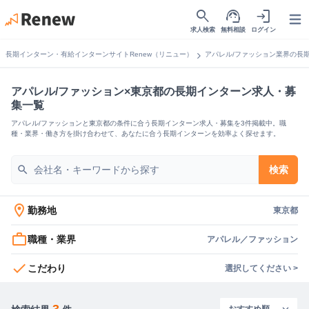
search
support_agent
login
Open
求人検索
無料相談
ログイン
chevron_right
長期インターン・有給インターンサイトRenew（リニュー）
アパレル/ファッション業界の長
アパレル/ファッション×東京都の長期インターン求人・募
集一覧
アパレル/ファッションと東京都の条件に合う長期インターン求人・募集を3件掲載中。職
種・業界・働き方を掛け合わせて、あなたに合う長期インターンを効率よく探せます。
search
検索
location_on
勤務地
東京都
work_outline
職種・業界
アパレル／ファッション
check
こだわり
選択してください >
3