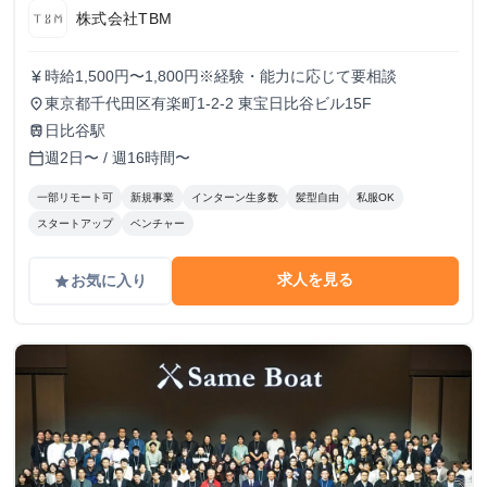
株式会社TBM
時給1,500円〜1,800円※経験・能力に応じて要相談
currency_yen
東京都千代田区有楽町1-2-2 東宝日比谷ビル15F
place
日比谷駅
train
週2日〜 / 週16時間〜
calendar_today
一部リモート可
新規事業
インターン生多数
髪型自由
私服OK
スタートアップ
ベンチャー
求人を見る
お気に入り
grade