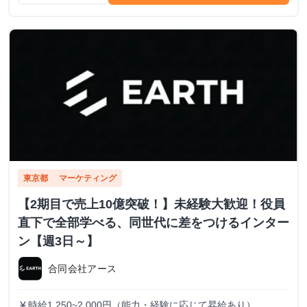
東京都
マーケティング
【2期目で売上10億突破！】未経験大歓迎！役員
直下で全部学べる、同世代に差をつけるインター
ン【週3日～】
合同会社アース
時給1,250~2,000円（能力・経験に応じて昇給あり）
currency_yen