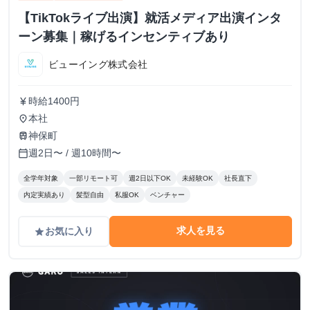
【TikTokライブ出演】就活メディア出演インタ
ーン募集｜稼げるインセンティブあり
ビューイング株式会社
時給1400円
currency_yen
本社
place
神保町
train
週2日〜 / 週10時間〜
calendar_today
全学年対象
一部リモート可
週2日以下OK
未経験OK
社長直下
内定実績あり
髪型自由
私服OK
ベンチャー
求人を見る
お気に入り
grade