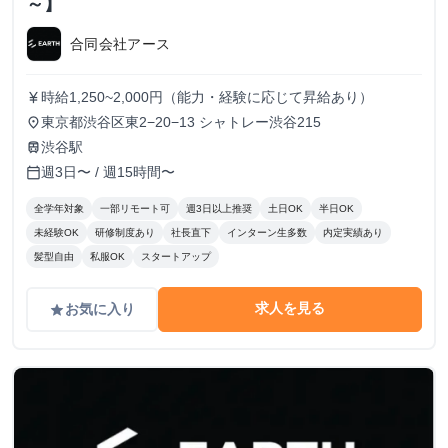
～】
合同会社アース
時給1,250~2,000円（能力・経験に応じて昇給あり）
currency_yen
東京都渋谷区東2−20−13 シャトレー渋谷215
place
渋谷駅
train
週3日〜 / 週15時間〜
calendar_today
全学年対象
一部リモート可
週3日以上推奨
土日OK
半日OK
未経験OK
研修制度あり
社長直下
インターン生多数
内定実績あり
髪型自由
私服OK
スタートアップ
求人を見る
お気に入り
grade