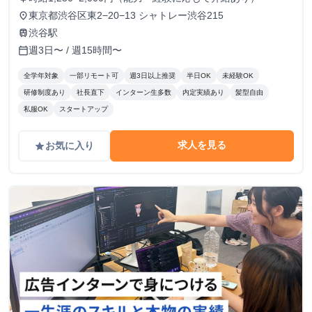
東京都渋谷区東2−20−13 シャトレー渋谷215
place
渋谷駅
train
週3日〜 / 週15時間〜
calendar_today
全学年対象
一部リモート可
週3日以上推奨
半日OK
未経験OK
研修制度あり
社長直下
インターン生多数
内定実績あり
髪型自由
私服OK
スタートアップ
求人を見る
お気に入り
grade