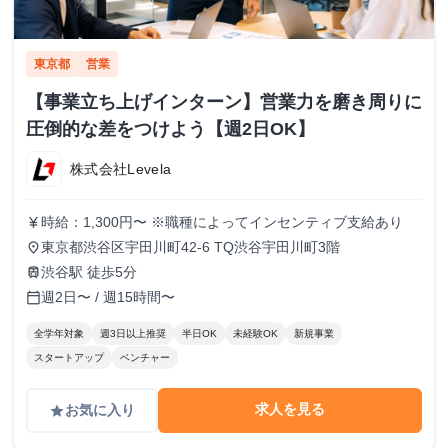
東京都
営業
【事業立ち上げインターン】営業力を磨き周りに
圧倒的な差をつけよう【週2日OK】
株式会社Levela
時給：1,300円〜 ※職種によってインセンティブ支給あり
currency_yen
東京都渋谷区宇田川町42-6 TQ渋谷宇田川町3階
place
渋谷駅 徒歩5分
train
週2日〜 / 週15時間〜
calendar_today
全学年対象
週3日以上推奨
半日OK
未経験OK
新規事業
スタートアップ
ベンチャー
求人を見る
お気に入り
grade