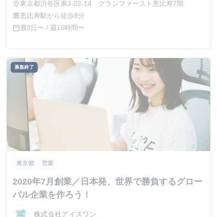
東京都渋谷区東3-22-14 グランファースト恵比寿7階
place
恵比寿駅から徒歩8分
train
週3日〜 / 週16時間〜
calendar_today
募集終了
東京都
営業
2020年7月創業／日本発、世界で勝負するグロー
バル企業を作ろう！
株式会社アイスワン