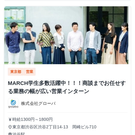
東京都
営業
MARCH学生多数活躍中！！！商談までお任せす
る業務の幅が広い営業インターン
株式会社グローバ
時給1300円～1800円
currency_yen
東京都渋谷区渋谷2丁目14-13 岡崎ビル710
place
渋谷駅
train