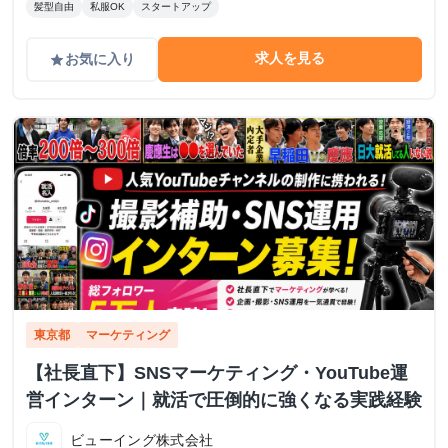
髪型自由
私服OK
スタートアップ
求人を見る
お気に入り
grade
東京都
マーケティング
【社長直下】SNSマーケティング・YouTube運
営インターン｜就活で圧倒的に強くなる実践経験
ビューイング株式会社