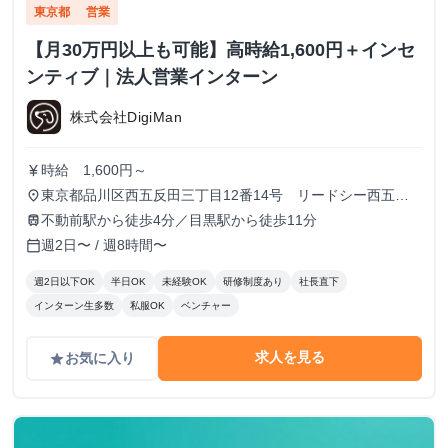
東京都
営業
【月30万円以上も可能】高時給1,600円＋インセ
ンティブ｜法人営業インターン
株式会社DigiMan
時給 1,600円～
currency_yen
東京都品川区西五反田三丁目12番14号 リードシー西五反
place
田ビル7-8階（受付8階）
不動前駅から徒歩4分／目黒駅から徒歩11分
train
週2日〜 / 週8時間〜
calendar_today
週2日以下OK
半日OK
未経験OK
研修制度あり
社長直下
インターン生多数
私服OK
ベンチャー
求人を見る
お気に入り
grade