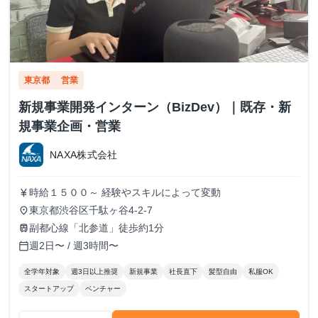
東京都
営業
新規事業開発インターン（BizDev）｜既存・新
規事業企画・営業
NAXA株式会社
時給１５００～ 経験やスキルによって変動
currency_yen
東京都渋谷区千駄ヶ谷4-2-7
place
副都心線「北参道」徒歩約1分
train
週2日〜 / 週3時間〜
calendar_today
全学年対象
週3日以上推奨
新規事業
社長直下
髪型自由
私服OK
スタートアップ
ベンチャー