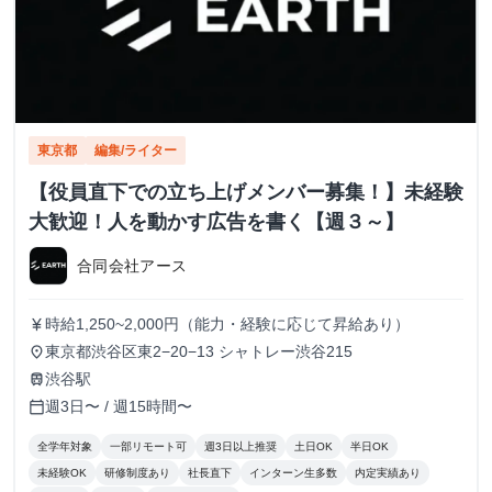
東京都
編集/ライター
【役員直下での立ち上げメンバー募集！】未経験
大歓迎！人を動かす広告を書く【週３～】
合同会社アース
時給1,250~2,000円（能力・経験に応じて昇給あり）
currency_yen
東京都渋谷区東2−20−13 シャトレー渋谷215
place
渋谷駅
train
週3日〜 / 週15時間〜
calendar_today
全学年対象
一部リモート可
週3日以上推奨
土日OK
半日OK
未経験OK
研修制度あり
社長直下
インターン生多数
内定実績あり