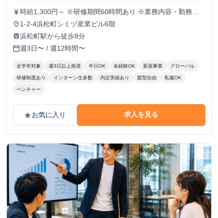
時給1,300円～ ※研修期間60時間あり ※業務内容・勤務状
currency_yen
況により決定
1-2-4浜松町シミヅ産業ビル6階
place
浜松町駅から徒歩8分
train
週3日〜 / 週12時間〜
calendar_today
全学年対象
週3日以上推奨
半日OK
未経験OK
新規事業
グローバル
研修制度あり
インターン生多数
内定実績あり
髪型自由
私服OK
ベンチャー
求人を見る
お気に入り
grade