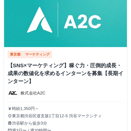
東京都
マーケティング
【SNS×マーケティング】稼ぐ力・圧倒的成長・
成果の数値化を求めるインターンを募集【長期イ
ンターン】
株式会社A2C
時給1,350円～
currency_yen
東京都渋谷区道玄坂1丁目12-5 渋谷マークシティ
place
渋谷駅から徒歩3分
train
週3日〜 / 週20時間〜
calendar_today