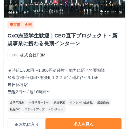
東京都
企画
CxO志望学生歓迎｜CEO直下プロジェクト・新
規事業に携わる長期インターン
株式会社TBM
時給1,500円〜1,800円※経験・能力に応じて要相談
currency_yen
東京都千代田区有楽町1-2-2 東宝日比谷ビル15F
place
日比谷駅
train
週2日〜 / 週16時間〜
calendar_today
全学年対象
一部リモート可
新規事業
インターン生多数
髪型自由
私服OK
スタートアップ
ベンチャー
求人を見る
お気に入り
grade