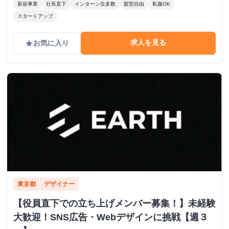
新規事業
社長直下
インターン生多数
髪型自由
私服OK
スタートアップ
求人を見る
お気に入り
grade
東京都
デザイナー
【役員直下での立ち上げメンバー募集！】未経験
大歓迎！SNS広告・Webデザインに挑戦【週３