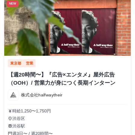
NEW
東京都
営業
【週20時間〜】『広告×エンタメ』屋外広告
（OOH）/ 営業力が身につく長期インターン
株式会社halfwaytheir
時給1,250〜1,750円
currency_yen
渋谷区
place
渋谷駅
train
週3日〜 / 週20時間〜
calendar_today