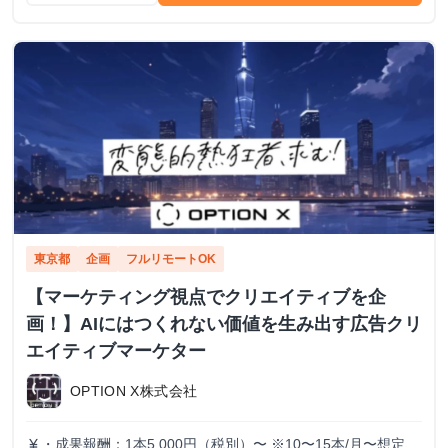
東京都
企画
フルリモートOK
【マーケティング視点でクリエイティブを企
画！】AIにはつくれない価値を生み出す広告クリ
エイティブマーケター
OPTION X株式会社
・成果報酬：1本5,000円（税別）〜 ※10〜15本/月〜想定
currency_yen