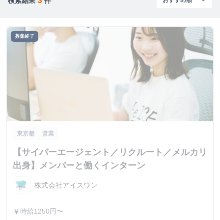
検索結果
件
募集終了
東京都
営業
【サイバーエージェント／リクルート／メルカリ
出身】メンバーと働くインターン
株式会社アイスワン
時給1250円〜
currency_yen