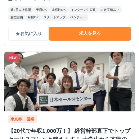
週3日以上推奨
半日OK
未経験OK
インターン生多数
内定実績あり
髪型自由
私服OK
スタートアップ
ベンチャー
求人を見る
お気に入り
grade
NEW
東京都
営業
【20代で年収1,000万！】 経営幹部直下でトップ