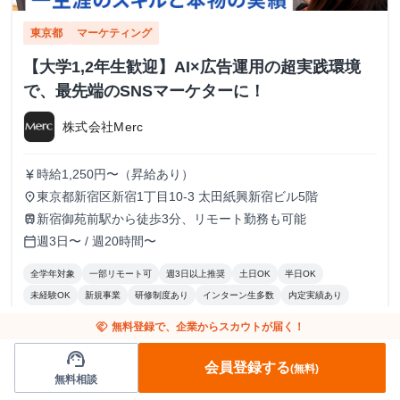
東京都
マーケティング
【大学1,2年生歓迎】AI×広告運用の超実践環境
で、最先端のSNSマーケターに！
株式会社Merc
時給1,250円〜（昇給あり）
currency_yen
東京都新宿区新宿1丁目10-3 太田紙興新宿ビル5階
place
新宿御苑前駅から徒歩3分、リモート勤務も可能
train
週3日〜 / 週20時間〜
calendar_today
全学年対象
一部リモート可
週3日以上推奨
土日OK
半日OK
未経験OK
新規事業
研修制度あり
インターン生多数
内定実績あり
髪型自由
私服OK
スタートアップ
ベンチャー
handshake
無料登録で、企業からスカウトが届く！
support_agent
求人を見る
お気に入り
grade
会員登録する
(無料)
無料相談