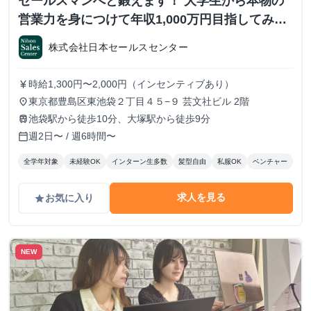
セールスマンへと鍛えます！ 大学生から本物の
営業力を身につけて年収1,000万円目指してみま
せんか？ ※当社直結内定あり #学歴不問 #未経験
株式会社日本セールスセンター
可 #1.2年生可 - 株式会社日本セールスセンター
の長期・有給インターンシップ
時給1,300円〜2,000円（インセンティブあり）
currency_yen
東京都豊島区東池袋２丁目４５−９ 芸文社ビル 2階
place
池袋駅から徒歩10分、大塚駅から徒歩9分
train
週2日〜 / 週6時間〜
calendar_today
全学年対象
未経験OK
インターン生多数
髪型自由
私服OK
ベンチャー
求人を見る
お気に入り
grade
NEW