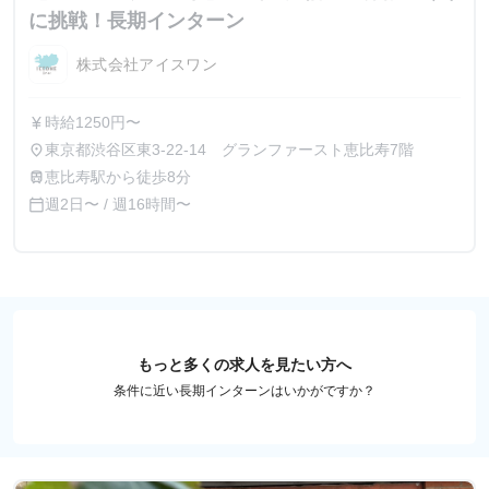
に挑戦！長期インターン
株式会社アイスワン
時給1250円〜
currency_yen
東京都渋谷区東3-22-14 グランファースト恵比寿7階
place
恵比寿駅から徒歩8分
train
週2日〜 / 週16時間〜
calendar_today
もっと多くの求人を見たい方へ
条件に近い長期インターンはいかがですか？