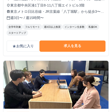
※経験、実績、能力等によって変動 ※トライアル期間の場
東京都中央区湊1丁目8-11八丁堀エイトビル3階
place
合変動あり
東京メトロ日比谷線・JR京葉線「八丁堀駅」から徒歩3〜6
train
分
週3日〜 / 週15時間〜
calendar_today
全学年対象
フルリモート
週3日以上推奨
インターン生多数
私服OK
スタートアップ
求人を見る
お気に入り
grade