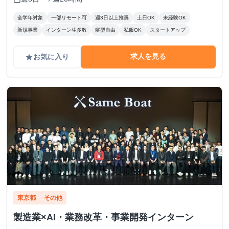
全学年対象
一部リモート可
週3日以上推奨
土日OK
未経験OK
新規事業
インターン生多数
髪型自由
私服OK
スタートアップ
求人を見る
お気に入り
grade
東京都
その他
製造業×AI・業務改革・事業開発インターン