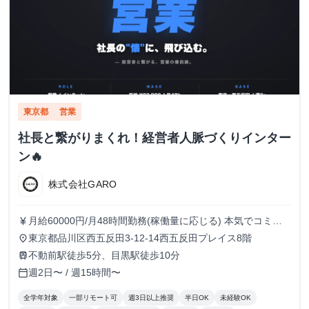
東京都
営業
社長と繋がりまくれ！経営者人脈づくりインター
ン🔥
株式会社GARO
月給60000円/月48時間勤務(稼働量に応じる) 本気でコミッ
currency_yen
トすれば、学生でも圧倒的な実績と報酬を得られる環境で
東京都品川区西五反田3-12-14西五反田プレイス8階
place
す！
不動前駅徒歩5分、目黒駅徒歩10分
train
週2日〜 / 週15時間〜
calendar_today
全学年対象
一部リモート可
週3日以上推奨
半日OK
未経験OK