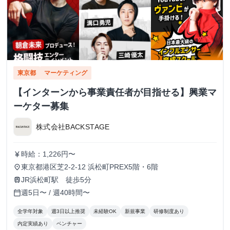
東京都
マーケティング
【インターンから事業責任者が目指せる】興業マ
ーケター募集
株式会社BACKSTAGE
時給：1,226円〜
currency_yen
東京都港区芝2-2-12 浜松町PREX5階・6階
place
JR浜松町駅 徒歩5分
train
週5日〜 / 週40時間〜
calendar_today
全学年対象
週3日以上推奨
未経験OK
新規事業
研修制度あり
内定実績あり
ベンチャー