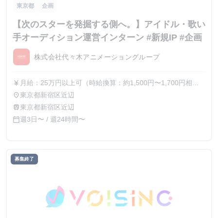
東京都
企画
【次のスターを発掘する側へ。】アイドル・歌い
手オーディション運営インターン #新規IP #企画
株式会社代々木アニメーショングループ
月給：25万円以上可（時給換算：約1,500円〜1,700円相
currency_yen
当） ※選考を通じて最終的な金額が調整（上振れ・下振
東京都新宿区近辺
place
れ）されることがございます。 ※インターン期間中の貢献
東京都新宿区近辺
train
度や成果に応じて、昇給の機会があります。
週3日〜 / 週24時間〜
calendar_today
募集終了