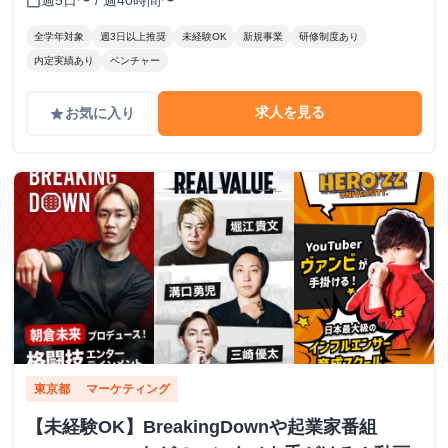
週5日〜 / 週40時間〜
calendar_today
全学年対象
週3日以上推奨
未経験OK
新規事業
研修制度あり
内定実績あり
ベンチャー
求人を見る
お気に入り
grade
東京都
マーケティング
【未経験OK】BreakingDownや起業家番組