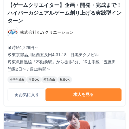
【ゲームクリエイター】企画・開発・完成まで！
ハイパーカジュアルゲーム創り上げる実践型イン
ターン
株式会社KEYクリエーション
時給1,226円～
currency_yen
東京都品川区西五反田4-31-18 目黒テクノビル
place
東急目黒線「不動前駅」から徒歩3分、JR山手線「五反田
train
駅」から徒歩15分
週2日〜 / 週12時間〜
calendar_today
全学年対象
半日OK
髪型自由
私服OK
求人を見る
お気に入り
grade