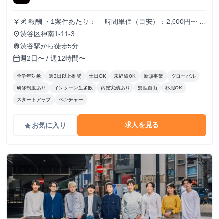
💰 報酬 ・1案件あたり： 時間単価（目安）：2,000円〜
currency_yen
日単価（目安）：15,000円〜 月単価（目安）：300,000
渋谷区神南1-11-3
place
円〜 ※実績・スキルに応じて報酬調整あり
渋谷駅から徒歩5分
train
週2日〜 / 週12時間〜
calendar_today
全学年対象
週3日以上推奨
土日OK
未経験OK
新規事業
グローバル
研修制度あり
インターン生多数
内定実績あり
髪型自由
私服OK
スタートアップ
ベンチャー
求人を見る
お気に入り
grade