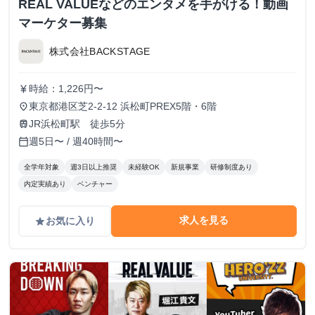
REAL VALUEなどのエンタメを手がける！動画
マーケター募集
株式会社BACKSTAGE
時給：1,226円〜
currency_yen
東京都港区芝2-2-12 浜松町PREX5階・6階
place
JR浜松町駅 徒歩5分
train
週5日〜 / 週40時間〜
calendar_today
全学年対象
週3日以上推奨
未経験OK
新規事業
研修制度あり
内定実績あり
ベンチャー
求人を見る
お気に入り
grade