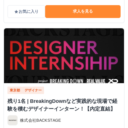
求人を見る
お気に入り
grade
東京都
デザイナー
残り1名 | BreakingDownなど実践的な現場で経
験を積むデザイナーインターン！【内定直結】
株式会社BACKSTAGE