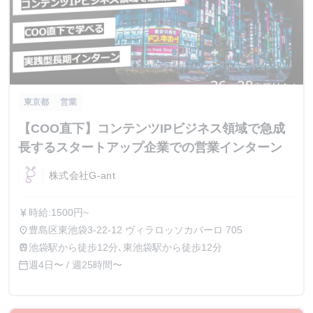
東京都
営業
【COO直下】コンテンツIPビジネス領域で急成
長するスタートアップ企業での営業インターン
株式会社G-ant
時給:1500円~
currency_yen
豊島区東池袋3-22-12 ヴィラロッソカバーロ 705
place
池袋駅から徒歩12分､東池袋駅から徒歩12分
train
週4日〜 / 週25時間〜
calendar_today