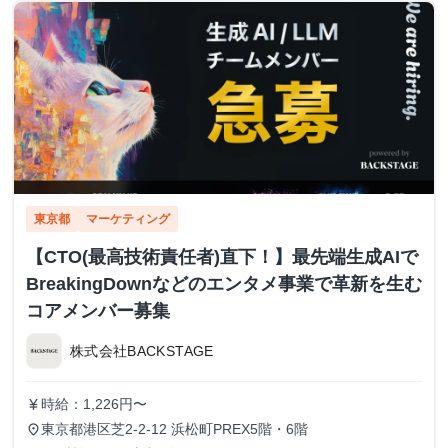
東京都
マーケティング
【CTO(最高技術責任者)直下！】最先端生成AIで
BreakingDownなどのエンタメ事業で革新を生む
コアメンバー募集
株式会社BACKSTAGE
時給：1,226円〜
currency_yen
東京都港区芝2-2-12 浜松町PREX5階・6階
place