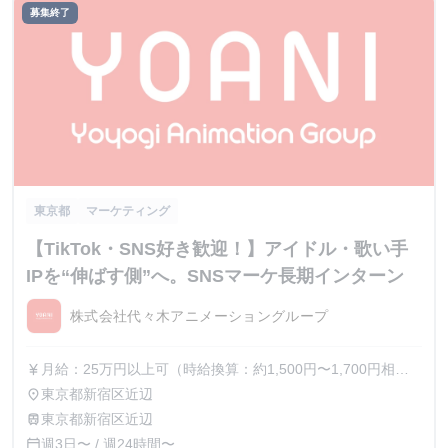
募集終了
東京都
マーケティング
【TikTok・SNS好き歓迎！】アイドル・歌い手
IPを“伸ばす側”へ。SNSマーケ長期インターン
株式会社代々木アニメーショングループ
月給：25万円以上可（時給換算：約1,500円〜1,700円相
currency_yen
当） ※選考を通じて最終的な金額が調整（上振れ・下振
東京都新宿区近辺
place
れ）されることがございます。 ※インターン期間中の貢献
東京都新宿区近辺
train
度や成果に応じて、昇給の機会があります。
週3日〜 / 週24時間〜
calendar_today