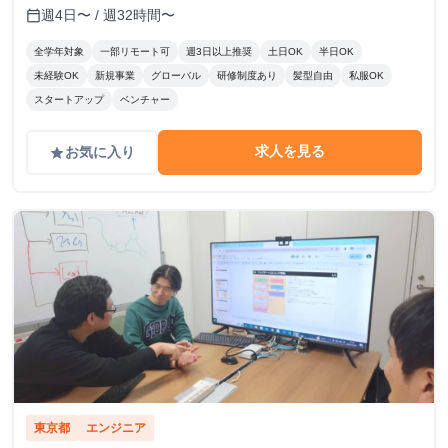
補助（最大3万円/月） ┗ 渋谷周辺に住んでいる or 住む予
週4日〜 / 週32時間〜
calendar_today
定のメンバーを対象に支給！ 📚️休学中の希望者には、休学
費用の全額負担あり
全学年対象
一部リモート可
週3日以上推奨
土日OK
半日OK
未経験OK
新規事業
グローバル
研修制度あり
髪型自由
私服OK
スタートアップ
ベンチャー
求人を見る
お気に入り
grade
東京都
エンジニア