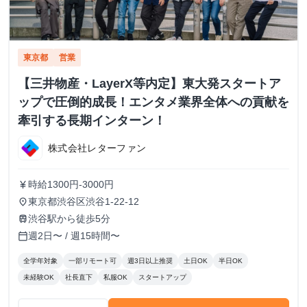
東京都
営業
【三井物産・LayerX等内定】東大発スタートア
ップで圧倒的成長！エンタメ業界全体への貢献を
牽引する長期インターン！
株式会社レターファン
時給1300円-3000円
currency_yen
東京都渋谷区渋谷1-22-12
place
渋谷駅から徒歩5分
train
週2日〜 / 週15時間〜
calendar_today
全学年対象
一部リモート可
週3日以上推奨
土日OK
半日OK
未経験OK
社長直下
私服OK
スタートアップ