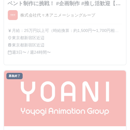
ベント制作に挑戦！ #企画制作 #推し活歓迎【内
定直結】
株式会社代々木アニメーショングループ
月給：25万円以上可（時給換算：約1,500円〜1,700円相
currency_yen
当） ※選考を通じて最終的な金額が調整（上振れ・下振
東京都新宿区近辺
place
れ）されることがございます。 ※インターン期間中の貢献
東京都新宿区近辺
train
度や成果に応じて、昇給の機会があります。
週3日〜 / 週24時間〜
calendar_today
募集終了