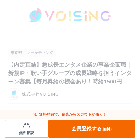
東京都
マーケティング
【内定直結】急成長エンタメ企業の事業企画職｜
新規IP・歌い手グループの成長戦略を担うインタ
ーン募集【毎月昇給の機会あり！時給1500円〜
／月収30万以上可】
株式会社VOISING
時給：1,500円～ 月給：30万円以上可 ※選考を通じて最終
currency_yen
handshake
無料登録で、企業からスカウトが届く！
的なオファー金額が調整（上振れ・下振れ）されることがご
来社面接の際にご案内します。
place
ざいます。 ご経験や専門スキル（動画編集・デザイン）を
support_agent
来社面接の際にご案内します。
train
会員登録する
(無料)
もとに最終的な報酬を決定いたします。 ※インターン期間
無料相談
週5日〜 / 週40時間〜
calendar_today
中の貢献度や成果に応じて、昇給の機会があります。 ※交