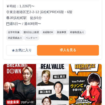
時給：1,226円〜
currency_yen
東京都港区芝2-2-12 浜松町PREX5階・6階
place
JR浜松町駅 徒歩5分
train
週5日〜 / 週40時間〜
calendar_today
全学年対象
週3日以上推奨
未経験OK
新規事業
研修制度あり
内定実績あり
ベンチャー
求人を見る
お気に入り
grade