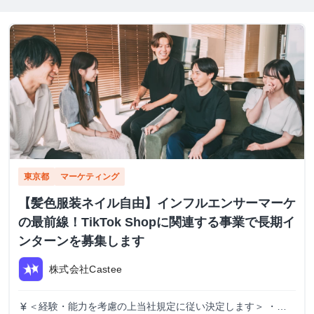
東京都
マーケティング
【髪色服装ネイル自由】インフルエンサーマーケ
の最前線！TikTok Shopに関連する事業で長期イ
ンターンを募集します
株式会社Castee
＜経験・能力を考慮の上当社規定に従い決定します＞ ・時
currency_yen