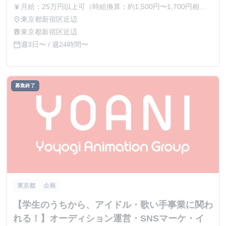
月給：25万円以上可（時給換算：約1,500円〜1,700円相
currency_yen
当） ※選考を通じて最終的な金額が調整（上振れ・下振
東京都新宿区近辺
place
れ）されることがございます。 ※インターン期間中の貢献
東京都新宿区近辺
train
度や成果に応じて、昇給の機会があります。
週3日〜 / 週24時間〜
calendar_today
募集終了
東京都
企画
【学生のうちから、アイドル・歌い手事業に関わ
れる！】オーディション運営・SNSマーケ・イ