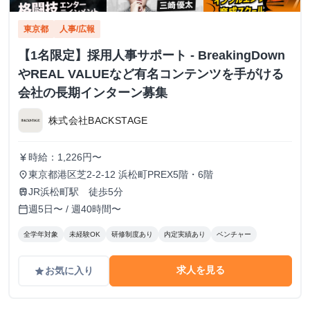
東京都
人事/広報
【1名限定】採用人事サポート - BreakingDown
やREAL VALUEなど有名コンテンツを手がける
会社の長期インターン募集
株式会社BACKSTAGE
時給：1,226円〜
currency_yen
東京都港区芝2-2-12 浜松町PREX5階・6階
place
JR浜松町駅 徒歩5分
train
週5日〜 / 週40時間〜
calendar_today
全学年対象
未経験OK
研修制度あり
内定実績あり
ベンチャー
求人を見る
お気に入り
grade