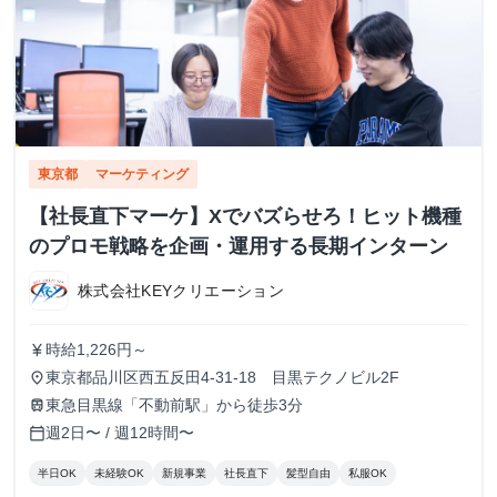
東京都
マーケティング
【社長直下マーケ】Xでバズらせろ！ヒット機種
のプロモ戦略を企画・運用する長期インターン
株式会社KEYクリエーション
時給1,226円～
currency_yen
東京都品川区西五反田4-31-18 目黒テクノビル2F
place
東急目黒線「不動前駅」から徒歩3分
train
週2日〜 / 週12時間〜
calendar_today
半日OK
未経験OK
新規事業
社長直下
髪型自由
私服OK