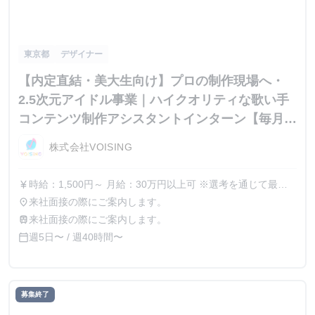
東京都
デザイナー
【内定直結・美大生向け】プロの制作現場へ・
2.5次元アイドル事業｜ハイクオリティな歌い手
コンテンツ制作アシスタントインターン【毎月昇
給の機会あり！時給1500円〜／月収30万以上
株式会社VOISING
可】
時給：1,500円～ 月給：30万円以上可 ※選考を通じて最終
currency_yen
的なオファー金額が調整（上振れ・下振れ）されることがご
来社面接の際にご案内します。
place
ざいます。 ご経験や専門スキル（動画編集・デザイン）を
来社面接の際にご案内します。
train
もとに最終的な報酬を決定いたします。 ※インターン期間
週5日〜 / 週40時間〜
calendar_today
中の貢献度や成果に応じて、昇給の機会があります。 ※交
通費は別途全額支給します。
募集終了