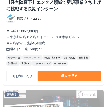
【経営陣直下】エンタメ領域で新規事業立ち上げ
に挑戦する長期インターン
株式会社Nagisa
時給1,300-2,000円
currency_yen
東京都渋谷区渋谷３丁目１５−６並木橋ビル ５F
place
渋谷駅から徒歩5分程度
train
週3日〜 / 週15時間〜
calendar_today
全学年対象
一部リモート可
週3日以上推奨
未経験OK
新規事業
髪型自由
私服OK
スタートアップ
ベンチャー
求人を見る
お気に入り
grade
募集終了