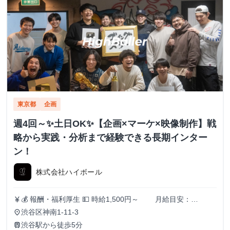
東京都
企画
週4回～✨️土日OK✨️【企画×マーケ×映像制作】戦
略から実践・分析まで経験できる長期インター
ン！
株式会社ハイボール
💰 報酬・福利厚生 💵 時給1,500円～ 月給目安：
currency_yen
200,000円〜300,000円 ✅ スキル・実績に応じて昇給あり！
渋谷区神南1-11-3
place
（半年ごとに査定） 🏠 住まいのサポートも充実！ 🔹 家賃
渋谷駅から徒歩5分
train