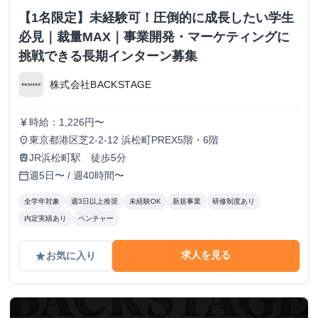
【1名限定】未経験可！圧倒的に成長したい学生
必見｜裁量MAX｜事業開発・マーケティングに
挑戦できる長期インターン募集
株式会社BACKSTAGE
時給：1,226円〜
currency_yen
東京都港区芝2-2-12 浜松町PREX5階・6階
place
JR浜松町駅 徒歩5分
train
週5日〜 / 週40時間〜
calendar_today
全学年対象
週3日以上推奨
未経験OK
新規事業
研修制度あり
内定実績あり
ベンチャー
求人を見る
お気に入り
grade