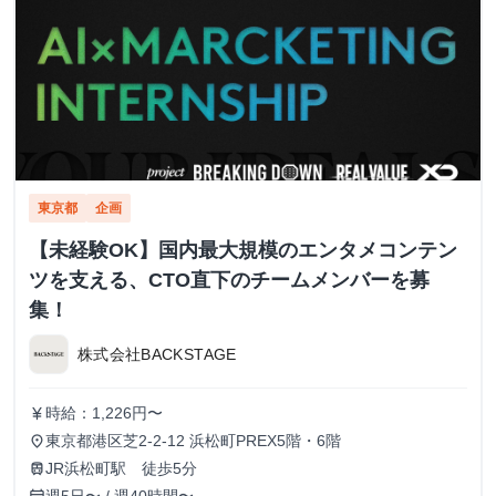
東京都
企画
【未経験OK】国内最大規模のエンタメコンテン
ツを支える、CTO直下のチームメンバーを募
集！
株式会社BACKSTAGE
時給：1,226円〜
currency_yen
東京都港区芝2-2-12 浜松町PREX5階・6階
place
JR浜松町駅 徒歩5分
train