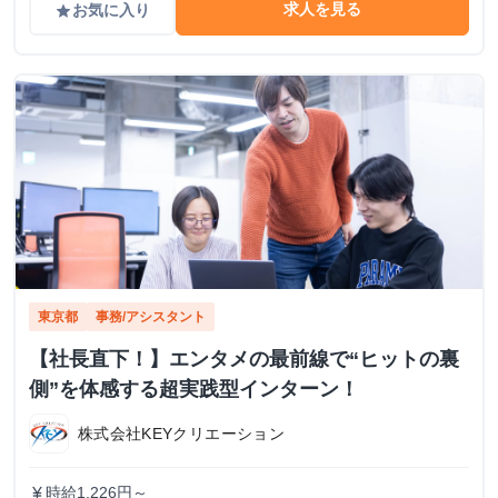
求人を見る
お気に入り
grade
東京都
事務/アシスタント
【社長直下！】エンタメの最前線で“ヒットの裏
側”を体感する超実践型インターン！
株式会社KEYクリエーション
時給1,226円～
currency_yen