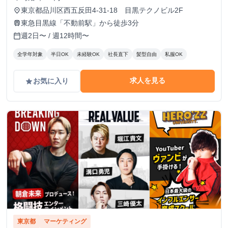
東京都品川区西五反田4-31-18 目黒テクノビル2F
place
東急目黒線「不動前駅」から徒歩3分
train
週2日〜 / 週12時間〜
calendar_today
全学年対象
半日OK
未経験OK
社長直下
髪型自由
私服OK
求人を見る
お気に入り
grade
東京都
マーケティング