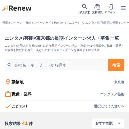
search
support_agent
login
Open
求人検索
無料相談
ログイン
chevron_right
長期インターン・有給インターンサイトRenew（リニュー）
エンタメ/芸能業界の長期インタ
エンタメ/芸能×東京都の長期インターン求人・募集一覧
エンタメ/芸能と東京都の条件に合う長期インターン求人・募集を41件掲載中。職種・業界・
働き方を掛け合わせて、あなたに合う長期インターンを効率よく探せます。
search
検索
location_on
勤務地
東京都
work_outline
職種・業界
エンタメ／芸能
check
こだわり
選択してください >
41
検索結果
件