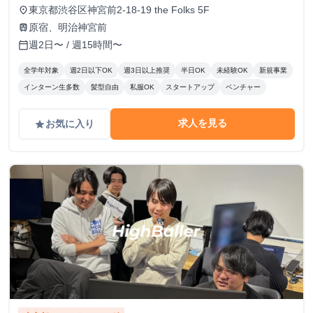
給1,250円〜 ・昇給：実績に応じて有
東京都渋谷区神宮前2-18-19 the Folks 5F
place
原宿、明治神宮前
train
週2日〜 / 週15時間〜
calendar_today
全学年対象
週2日以下OK
週3日以上推奨
半日OK
未経験OK
新規事業
インターン生多数
髪型自由
私服OK
スタートアップ
ベンチャー
求人を見る
お気に入り
grade