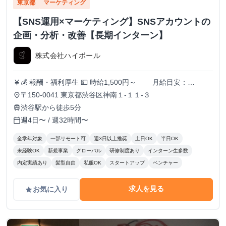
東京都
マーケティング
【SNS運用×マーケティング】SNSアカウントの
企画・分析・改善【長期インターン】
株式会社ハイボール
💰 報酬・福利厚生 💵 時給1,500円～ 月給目安：
currency_yen
200,000円〜300,000円 ✅ スキル・実績に応じて昇給あり！
〒150-0041 東京都渋谷区神南１-１１-３
place
（半年ごとに査定） 🏠 住まいのサポートも充実！ 🔹 家賃
渋谷駅から徒歩5分
train
補助（最大3万円/月） ┗ 渋谷周辺に住んでいる or 住む予
週4日〜 / 週32時間〜
calendar_today
定のメンバーを対象に支給！ 📚️休学中の希望者には、休学
費用の全額負担あり
全学年対象
一部リモート可
週3日以上推奨
土日OK
半日OK
未経験OK
新規事業
グローバル
研修制度あり
インターン生多数
内定実績あり
髪型自由
私服OK
スタートアップ
ベンチャー
求人を見る
お気に入り
grade