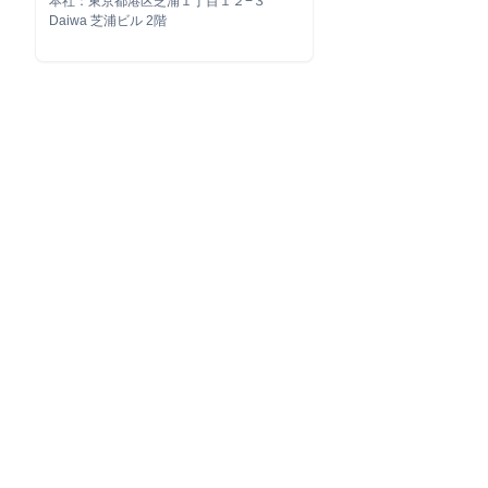
本社：東京都港区芝浦１丁目１２−３
Daiwa 芝浦ビル 2階