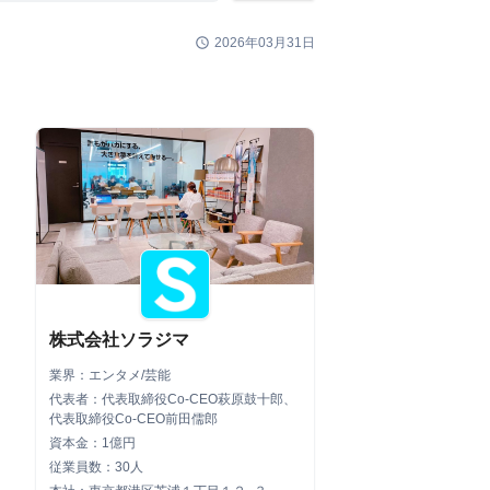
schedule
2026年03月31日
株式会社ソラジマ
業界：エンタメ/芸能
代表者：代表取締役Co-CEO萩原鼓十郎、
代表取締役Co-CEO前田儒郎
資本金：1億円
従業員数：30人