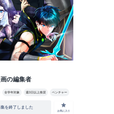
漫画の編集者
全学年対象
週3日以上推奨
ベンチャー
grade
募集を終了しました
お気に入り