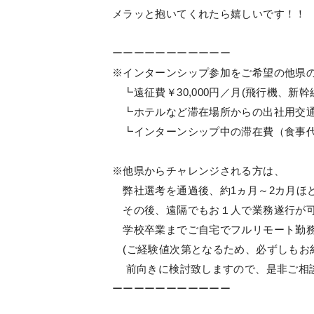
メラッと抱いてくれたら嬉しいです！！
ーーーーーーーーーーー
※インターンシップ参加をご希望の他県
┗遠征費￥30,000円／月(飛行機、新幹
┗ホテルなど滞在場所からの出社用交通費
┗インターンシップ中の滞在費（食事代な
※他県からチャレンジされる方は、
弊社選考を通過後、約1ヵ月～2カ月ほ
その後、遠隔でもお１人で業務遂行が可
学校卒業までご自宅でフルリモート勤務
(ご経験値次第となるため、必ずしもお
前向きに検討致しますので、是非ご相談
ーーーーーーーーーーー