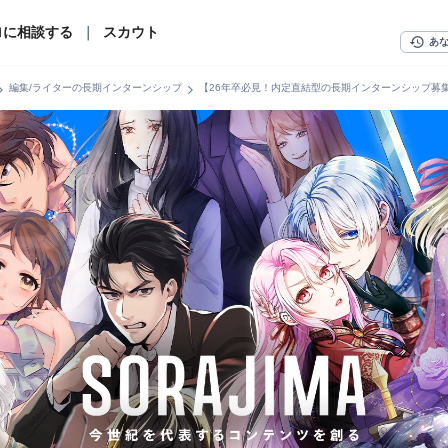
ロに相談する
｜
スカウト
history
あ
n_right
chevron_right
編集/ライターの長期インターンシップ
【26年卒必見！内定直結型の長期インターンシップ募