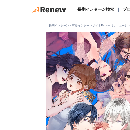
長期インターン検索
｜
プ
chevro
長期インターン・有給インターンサイトRenew（リニュー）