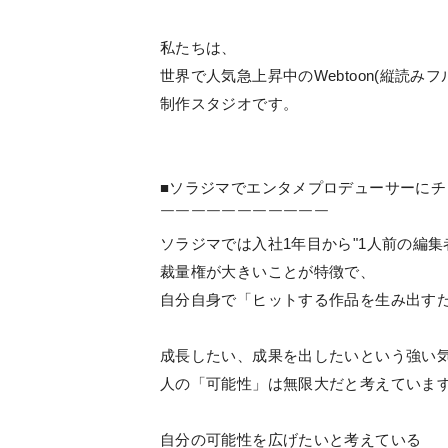
私たちは、
世界で人気急上昇中のWebtoon(縦読み
制作スタジオです。
■ソラジマでエンタメプロデューサーに
￣￣￣￣￣￣￣￣￣￣￣
ソラジマでは入社1年目から"1人前の編
裁量権が大きいことが特徴で、
自分自身で「ヒットする作品を生み出す
成長したい、成果を出したいという強い
人の「可能性」は無限大だと考えていま
自分の可能性を広げたいと考えている