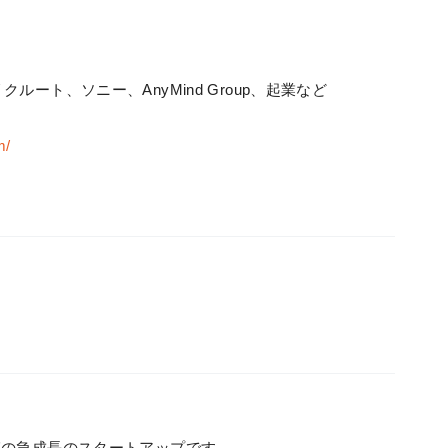
ート、ソニー、AnyMind Group、起業など
m/
0億規模の急成長のスタートアップです。