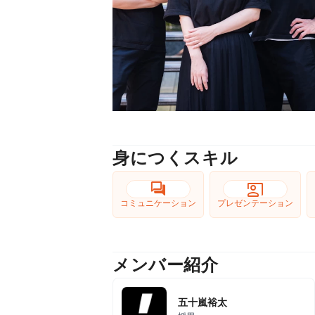
身につくスキル
forum
co_present
コミュニケーション
プレゼンテーション
メンバー紹介
五十嵐裕太