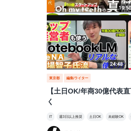
東京都
編集/ライター
【土日OK/年商30億代
く
IT
週3日以上推奨
土日OK
未経験OK