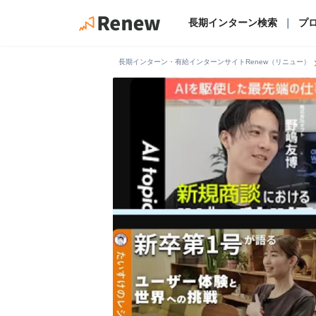
長期インターン検索
｜
プ
chevro
長期インターン・有給インターンサイトRenew（リニュー）