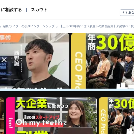
ロに相談する
｜
スカウト
history
あ
n_right
chevron_right
編集/ライターの長期インターンシップ
【土日OK/年商30億代表直下の動画編集】未経験OK