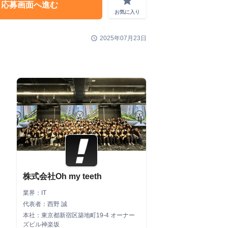
grade
応募画面へ進む
お気に入り
schedule
2025年07月23日
株式会社Oh my teeth
業界：IT
代表者：西野 誠
本社：東京都新宿区築地町19-4 オーナー
ズビル神楽坂