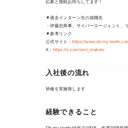
応募と挑戦お待ちしてます！
▼過去インターン生の就職先
・伊藤忠商事、サイバーエージェント、リクル
▼参考リンク
公式サイト：
https://www.oh-my-teeth.co
X：
https://x.com/omt_makoto
入社後の流れ
研修を実施致します
経験できること
Oh my teethは5年で100名、年商3