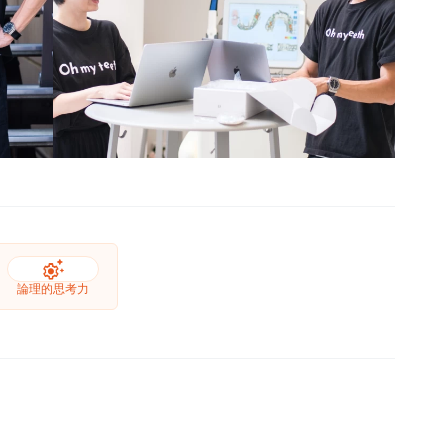
settings_suggest
論理的思考力