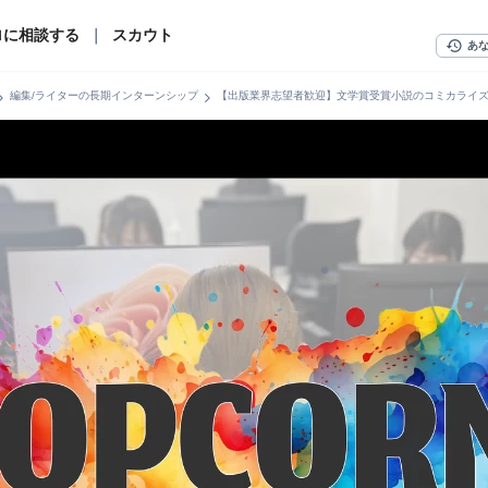
ロに相談する
｜
スカウト
history
あ
n_right
chevron_right
編集/ライターの長期インターンシップ
【出版業界志望者歓迎】文学賞受賞小説のコミカライ