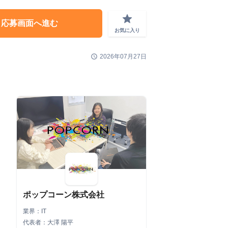
grade
応募画面へ進む
お気に入り
schedule
2026年07月27日
ポップコーン株式会社
業界：IT
代表者：大澤 陽平