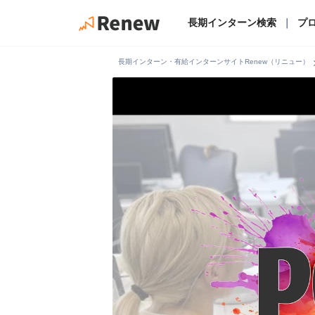
長期インターン検索
｜
プ
chevro
長期インターン・有給インターンサイトRenew（リニュー）