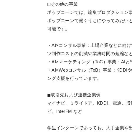
◻︎その他の事業
ポップコーンでは、編集プロダクション事
ポップコーンで働くうちにやってみたい
可能です。
・AI×コンサル事業：上場企業などに向
ツ制作コストの削減や業務時間の短縮な
・AI×マーケティング（ToC）事業：A
・AI×Webコンサル（ToB）事業：KD
ング支援を行っています。
◼︎取引先および連携企業例
マイナビ、ミライドア、KDDI、電通、
ビ、InterFM など
学生インターンであっても、大手企業や