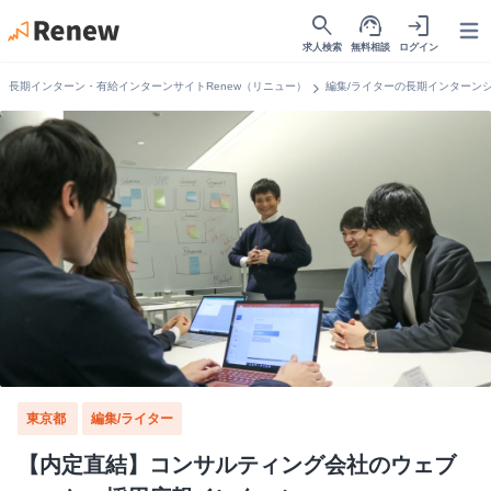
search
support_agent
login
Open
求人検索
無料相談
ログイン
chevron_right
長期インターン・有給インターンサイトRenew（リニュー）
編集/ライターの長期インターン
東京都
編集/ライター
【内定直結】コンサルティング会社のウェブ