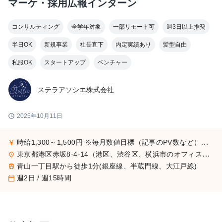
マーケ・採用広報インターン
コンサルティング
全学年対象
一部リモート可
週3日以上推奨
半日OK
新規事業
社長直下
内定実績あり
髪型自由
私服OK
スタートアップ
ベンチャー
ステラアソシエ株式会社
schedule
2025年10月11日
時給1,300～1,500円 ※毎月数値目標（記事のPV数など）を立て、2か月連続で目標達成した場合に時給を100円アップします
currency_yen
東京都港区赤坂8-4-14（港区、渋谷区、横浜市のオフィスになる場合もあります。横浜は神奈川住まいの方のみ）
place
青山一丁目駅から徒歩1分(銀座線、半蔵門線、大江戸線)
train
週2日 / 週15時間
calendar_today