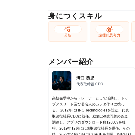
身につくスキル
query_stats
settings_suggest
分析
論理的思考力
メンバー紹介
溝口 勇児
代表取締役 CEO
高校在学中からトレーナーとして活動し、トッ
プアスリート及び著名人のカラダ作りに携わ
る。 2012年にFiNC Technologiesを設立、代表
取締役社長CEOに就任。総額150億円超の資金
調達し、アプリのダウンロード数1200万を獲
得。2019年12月に代表取締役社長を退任。その
後、2022年4月にBACKSTAGEを創業。WIRED I