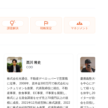
tips_and_updates
flag
groups
課題解決
戦略策定
マネジメント
西川 将史
小澤
COO
代表取
株式会社光通信、不動産デベロッパーで営業職
慶應義塾大学にて、
に従事。 2008年、資本金300万円で株式会社セ
を中心にデザインの
ンチュリオンを創業、代表取締役に就任。不動
して様々なメガベン
産事業、飲食事業、EC事業、IT事業を展開し、
を休学し2018年にR
株式による資金調達をせず売上70億円以上の規
イターが自分の好き
模に成長。2021年12月経営陣に株式譲渡。2022
会を目指し、4年間
年に株式会社BIZREALを創業、代表取締役に就
援プラットフォーム