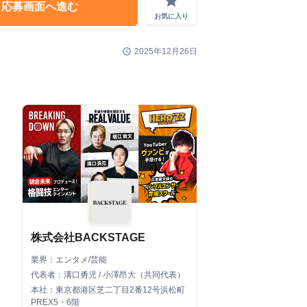
grade
応募画面へ進む
お気に入り
schedule
2025年12月26日
株式会社BACKSTAGE
業界：エンタメ/芸能
代表者：溝口勇児 / 小澤昂大（共同代表）
本社：東京都港区芝二丁目2番12号浜松町
PREX5・6階