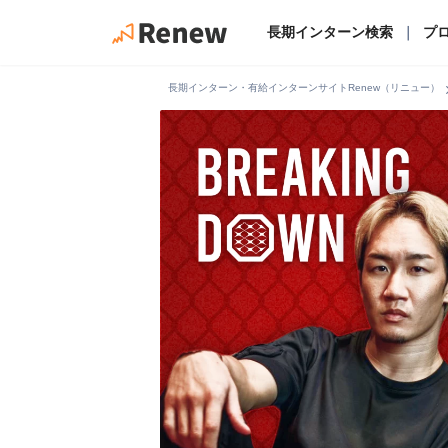
長期インターン検索
｜
プ
chevro
長期インターン・有給インターンサイトRenew（リニュー）