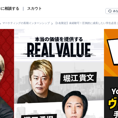
ロに相談する
｜
スカウト
history
あ
n_right
chevron_right
マーケティングの長期インターンシップ
【1名限定】未経験可！圧倒的に成長したい学生必見