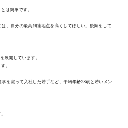
」
ことは簡単です。
からには、自分の最高到達地点を高くしてほしい。後悔をして
。
事業を展開しています。
ます。
学進学を蹴って入社した若手など、平均年齢28歳と若いメン
す。