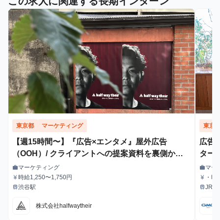
この求人に関連する長期インターン
東京都
マーケティング
東京
【週15時間〜】『広告×エンタメ』屋外広告
広告
（OOH）/ クライアントへの提案資料を裏側から
ターン
支えるインターン！
マーケティング
マー
work
work
職種
職種
時給1,250〜1,750円
・時給
currency_yen
currency_yen
給与
給与
渋谷駅
JR
train
train
最寄駅
最寄駅
下鉄
株式会社halfwaytheir