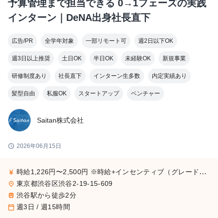
予算管理まで担当できる 0→1フェーズの実践
インターン｜DeNA出身社長直下
広告/PR
全学年対象
一部リモート可
週2日以下OK
週3日以上推奨
土日OK
半日OK
未経験OK
新規事業
研修制度あり
社長直下
インターン生多数
内定実績あり
髪型自由
私服OK
スタートアップ
ベンチャー
Saitan株式会社
schedule
2026年06月15日
時給1,226円〜2,500円 ※時給+インセンティブ（グレード評価制）
currency_yen
東京都渋谷区渋谷2-19-15-609
place
渋谷駅から徒歩2分
train
週3日 / 週15時間
calendar_today