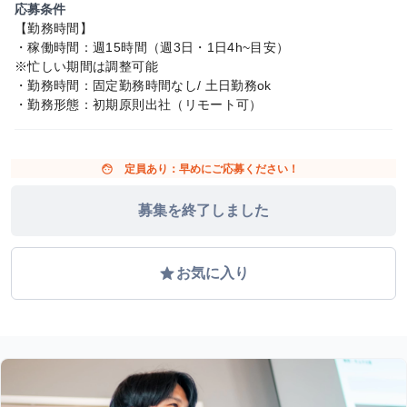
応募条件
【勤務時間】
・稼働時間：週15時間（週3日・1日4h~目安）
※忙しい期間は調整可能
・勤務時間：固定勤務時間なし/ 土日勤務ok
・勤務形態：初期原則出社（リモート可）
face
定員あり：早めにご応募ください！
募集を終了しました
grade
お気に入り