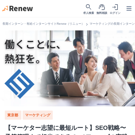
search
support_agent
login
Open
求人検索
無料相談
ログイン
chevron_right
長期インターン・有給インターンサイトRenew（リニュー）
マーケティングの長期インターン
東京都
マーケティング
【マーケター志望に最短ルート】SEO戦略〜