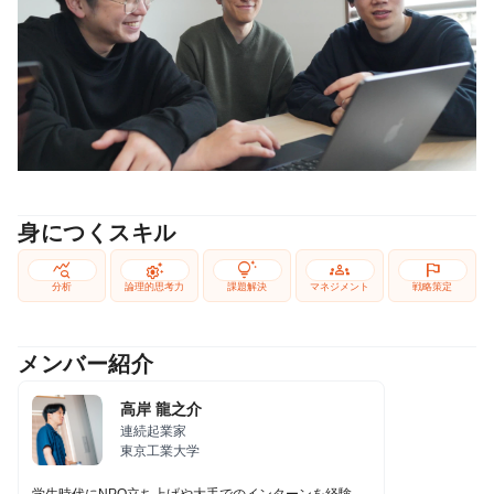
身につくスキル
query_stats
settings_suggest
tips_and_updates
groups
flag
分析
論理的思考力
課題解決
マネジメント
戦略策定
メンバー紹介
高岸 龍之介
連続起業家
東京工業大学
学生時代にNPO立ち上げや大手でのインターンを経験。