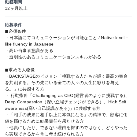
勤務期間
12ヶ月以上
応募条件
◼︎必須条件
・日本語にてコミュニケーションが可能なこと / Native level－
like fluency in Japanese
・高い当事者意識がある
・透明性のあるコミュニケーションスキルがある
◼︎求める人物像
・BACKSTAGEのビジョン「挑戦する人たちが輝く最高の舞台
を共創する。その先にいる全ての人々の人生に彩りを与え
る。」に共感する方
・ 行動指針「Challenging as CEO(経営者のように挑戦する)、
Deep Compassion（深い立場チェンジができる）、High Self
awareness(高い自己認識がある)」に共感する方
・「相手の成果に相手以上に本気になる」の精神で、顧客に価
値を届けるために結果責任を果たせる方
・他責にしたり、できない理由を探すのではなく、どうやった
ら実現できるかを常に考え続けられる方