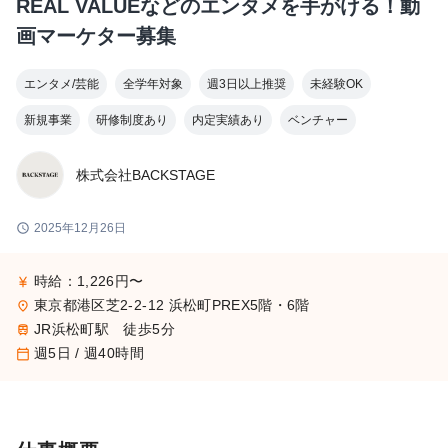
REAL VALUEなどのエンタメを手がける！動
画マーケター募集
エンタメ/芸能
全学年対象
週3日以上推奨
未経験OK
新規事業
研修制度あり
内定実績あり
ベンチャー
株式会社BACKSTAGE
schedule
2025年12月26日
時給：1,226円〜
currency_yen
東京都港区芝2-2-12 浜松町PREX5階・6階
place
JR浜松町駅 徒歩5分
train
週5日 / 週40時間
calendar_today