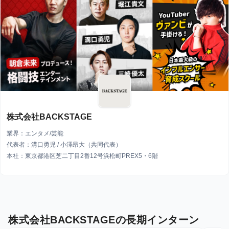
株式会社BACKSTAGE
業界：エンタメ/芸能
代表者：溝口勇児 / 小澤昂大（共同代表）
本社：東京都港区芝二丁目2番12号浜松町PREX5・6階
株式会社BACKSTAGEの長期インターン