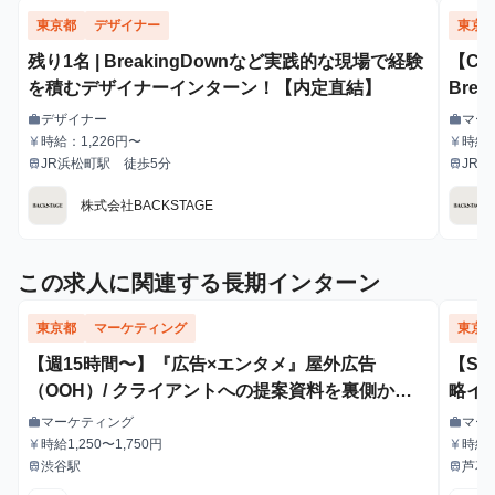
東京都
デザイナー
東京
残り1名 | BreakingDownなど実践的な現場で経験
【C
を積むデザイナーインターン！【内定直結】
Bre
コア
デザイナー
マー
work
work
職種
職種
時給：1,226円〜
時給：
currency_yen
currency_yen
給与
給与
JR浜松町駅 徒歩5分
JR
train
train
最寄駅
最寄駅
株式会社BACKSTAGE
この求人に関連する長期インターン
東京都
マーケティング
東京
【週15時間〜】『広告×エンタメ』屋外広告
【S
（OOH）/ クライアントへの提案資料を裏側から
略イ
支えるインターン！
マーケティング
マー
work
work
職種
職種
時給1,250〜1,750円
時給1
currency_yen
currency_yen
給与
給与
給・
渋谷駅
芦花
train
train
最寄駅
最寄駅