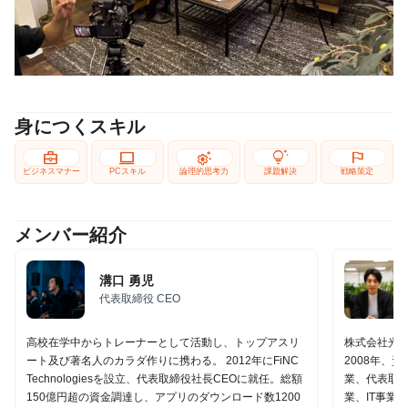
身につくスキル
business_center
computer
settings_suggest
tips_and_updates
flag
ビジネスマナー
PCスキル
論理的思考力
課題解決
戦略策定
メンバー紹介
溝口 勇児
代表取締役 CEO
高校在学中からトレーナーとして活動し、トップアスリ
株式会社光
ート及び著名人のカラダ作りに携わる。 2012年にFiNC
2008年、
Technologiesを設立、代表取締役社長CEOに就任。総額
業、代表取
150億円超の資金調達し、アプリのダウンロード数1200
業、IT事業