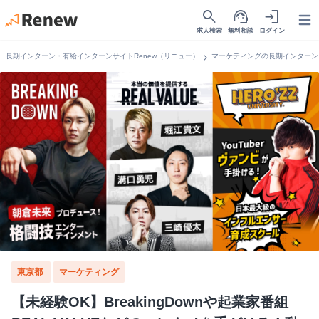
search
support_agent
login
Open
求人検索
無料相談
ログイン
chevron_right
長期インターン・有給インターンサイトRenew（リニュー）
マーケティングの長期インターン
東京都
マーケティング
【未経験OK】BreakingDownや起業家番組