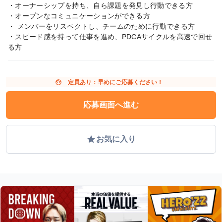
・オーナーシップを持ち、自ら課題を発見し行動できる方
・オープンなコミュニケーションができる方
・ メンバーをリスペクトし、チームのために行動できる方
・スピード感を持って仕事を進め、PDCAサイクルを高速で回せ
る方
face
定員あり：早めにご応募ください！
応募画面へ進む
grade
お気に入り