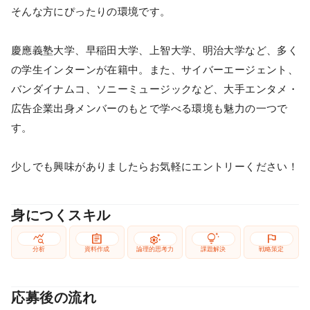
そんな方にぴったりの環境です。
慶應義塾大学、早稲田大学、上智大学、明治大学など、多く
の学生インターンが在籍中。また、サイバーエージェント、
バンダイナムコ、ソニーミュージックなど、大手エンタメ・
広告企業出身メンバーのもとで学べる環境も魅力の一つで
す。
少しでも興味がありましたらお気軽にエントリーください！
身につくスキル
query_stats
assignment
settings_suggest
tips_and_updates
flag
分析
資料作成
論理的思考力
課題解決
戦略策定
応募後の流れ