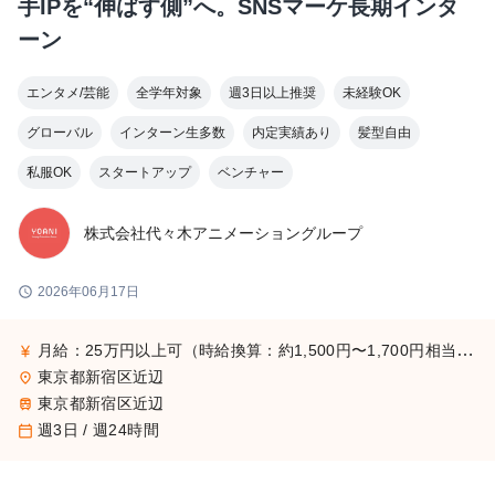
手IPを“伸ばす側”へ。SNSマーケ長期インタ
ーン
エンタメ/芸能
全学年対象
週3日以上推奨
未経験OK
グローバル
インターン生多数
内定実績あり
髪型自由
私服OK
スタートアップ
ベンチャー
株式会社代々木アニメーショングループ
schedule
2026年06月17日
月給：25万円以上可（時給換算：約1,500円〜1,700円相当） ※選考を通じて最終的な金額が調整（上振れ・下振れ）されることがございます。 ※インターン期間中の貢献度や成果に応じて、昇給の機会があります。
currency_yen
東京都新宿区近辺
place
東京都新宿区近辺
train
週3日 / 週24時間
calendar_today