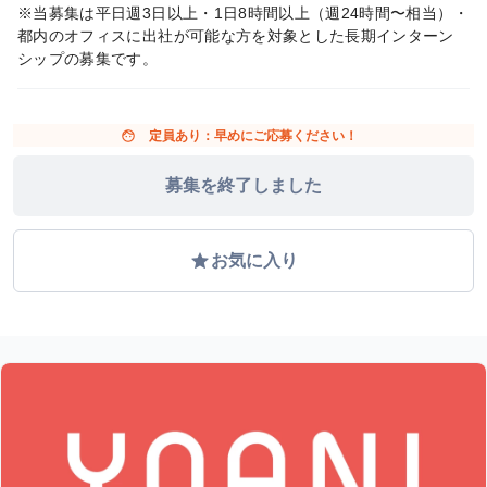
※当募集は平日週3日以上・1日8時間以上（週24時間〜相当）・
都内のオフィスに出社が可能な方を対象とした長期インターン
シップの募集です。
face
定員あり：早めにご応募ください！
募集を終了しました
grade
お気に入り