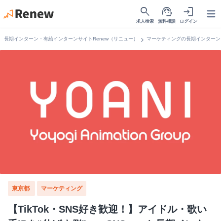
search
support_agent
login
Open
求人検索
無料相談
ログイン
chevron_right
長期インターン・有給インターンサイトRenew（リニュー）
マーケティングの長期インターン
東京都
マーケティング
【TikTok・SNS好き歓迎！】アイドル・歌い