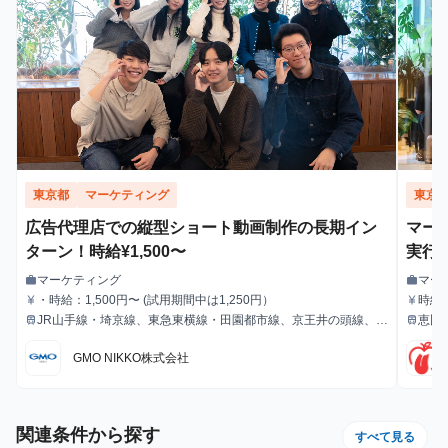
東京都
マーケティング
東京
広告代理店での縦型ショート動画制作の長期イン
マー
ターン！時給¥1,500〜
実行
マーケティング
マー
work
work
職種
職種
・時給：1,500円〜 (試用期間中は1,250円）
時給：
currency_yen
currency_yen
給与
給与
JR山手線・埼京線、東急東横線・田園都市線、京王井の頭線、地
恵比
train
train
最寄駅
最寄駅
下鉄銀座線・半蔵門線の渋谷駅より徒歩1分
GMO NIKKO株式会社
関連条件から探す
すべて見る