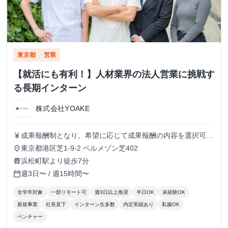
東京都
営業
【就活にも有利！】人材業界の法人営業に挑戦す
る長期インターン
株式会社YOAKE
成果報酬制となり、希望に応じて成果報酬の内容を選択可能
currency_yen
です。 【成果報酬制の場合】 下記いずれかを希望に応じて
東京都港区芝1-9-2 ベルメゾン芝402
place
選択可能です。 ・1コール単価70円~100円（想定時給
浜松町駅より徒歩7分
train
1200~1600円） ・1アポ取得単価8,000円~10000円 アポ獲
週3日〜 / 週15時間〜
calendar_today
得単価の成果報酬制の場合、時給換算で2,000~5,000円のメ
ンバーも多く在籍しています。 昇格等もございますので、
全学年対象
一部リモート可
週3日以上推奨
半日OK
未経験OK
不明点等があれば気軽に問い合わせください。
新規事業
社長直下
インターン生多数
内定実績あり
私服OK
ベンチャー