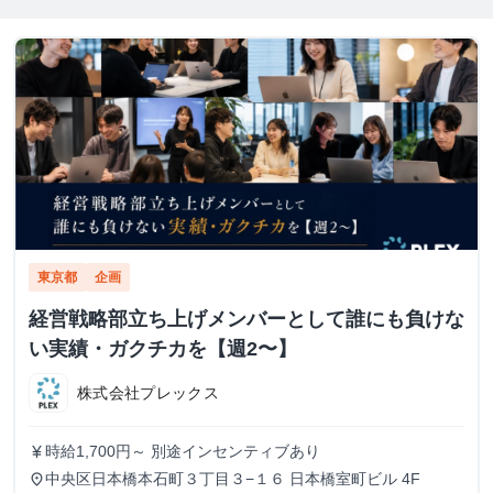
東京都
企画
経営戦略部立ち上げメンバーとして誰にも負けな
い実績・ガクチカを【週2〜】
株式会社プレックス
時給1,700円～ 別途インセンティブあり
currency_yen
中央区日本橋本石町３丁目３−１６ 日本橋室町ビル 4F
place