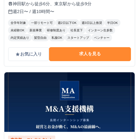
神田駅から徒歩6分、東京駅から徒歩9分
train
週2日〜 / 週10時間〜
calendar_today
全学年対象
一部リモート可
週2日以下OK
週3日以上推奨
半日OK
未経験OK
新規事業
研修制度あり
社長直下
インターン生多数
内定実績あり
髪型自由
私服OK
スタートアップ
ベンチャー
求人を見る
お気に入り
grade