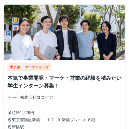
東京都
マーケティング
本気で事業開発・マーケ・営業の経験を積みたい
学生インターン募集！
株式会社ココピア
時給1,226円
currency_yen
東京都港区新橋１−１２−９ 新橋プレイス ６階
place
新橋駅
train