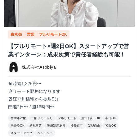
東京都
営業
フルリモートOK
【フルリモート×週2日OK】スタートアップで営
業インターン：成果次第で責任者経験も可能！
株式会社Asobiya
時給1,226円〜
currency_yen
リモート勤務になります
place
江戸川橋駅から徒歩5分
train
週2日〜 / 週16時間〜
calendar_today
全学年対象
一部リモート可
フルリモート
週2日以下OK
半日OK
未経験OK
新規事業
研修制度あり
社長直下
髪型自由
私服OK
スタートアップ
ベンチャー