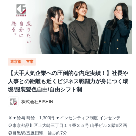
東京都
営業
【大手人気企業への圧倒的な内定実績！】社長や
人事との距離も近くビジネス戦闘力が身につく環
境/服装髪色自由/自由シフト制
株式会社EISHIN
▼給与 時給：1,300円 ▼インセンティブ制度 インセンティ
currency_yen
ブ制度あり。 1件の商談実施につき、500円のインセンティ
東京都品川区上大崎三丁目１４番３５号 山手ビル３階B区画
place
ブを支給します。 商談につながるアポイントを取得するこ
目黒駅/五反田駅 徒歩約7分
train