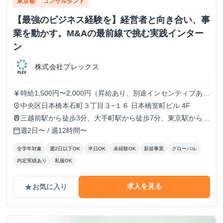
東京都
コンサルタント
【最強のビジネス経験を】経営者と向き合い、事
業を動かす。M&Aの最前線で挑む実践インター
ン
株式会社プレックス
時給1,500円〜2,000円（昇給あり、別途インセンティブあ
currency_yen
り）
中央区日本橋本石町３丁目３−１６ 日本橋室町ビル 4F
place
三越前駅から徒歩3分、大手町駅から徒歩7分、東京駅から徒
train
歩9分
週2日〜 / 週12時間〜
calendar_today
全学年対象
週2日以下OK
半日OK
未経験OK
新規事業
グローバル
内定実績あり
私服OK
求人を見る
お気に入り
grade