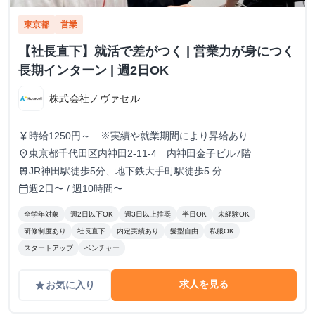
東京都
営業
【社長直下】就活で差がつく | 営業力が身につく
長期インターン | 週2日OK
株式会社ノヴァセル
時給1250円～ ※実績や就業期間により昇給あり
currency_yen
東京都千代田区内神田2-11-4 内神田金子ビル7階
place
JR神田駅徒歩5分、地下鉄大手町駅徒歩5 分
train
週2日〜 / 週10時間〜
calendar_today
全学年対象
週2日以下OK
週3日以上推奨
半日OK
未経験OK
研修制度あり
社長直下
内定実績あり
髪型自由
私服OK
スタートアップ
ベンチャー
求人を見る
お気に入り
grade