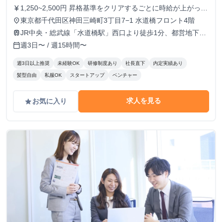
1,250~2,500円 昇格基準をクリアするごとに時給が上がって
currency_yen
いきます。
東京都千代田区神田三崎町3丁目7−1 水道橋フロント4階
place
JR中央・総武線「水道橋駅」西口より徒歩1分、都営地下鉄
train
三田線「水道橋駅」A2出口より徒歩6分
週3日〜 / 週15時間〜
calendar_today
週3日以上推奨
未経験OK
研修制度あり
社長直下
内定実績あり
髪型自由
私服OK
スタートアップ
ベンチャー
求人を見る
お気に入り
grade