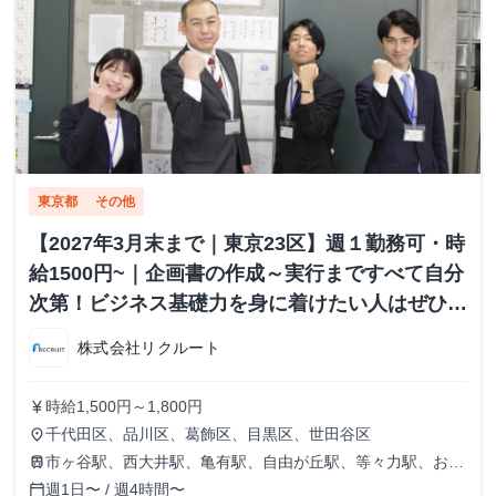
東京都
その他
【2027年3月末まで｜東京23区】週１勤務可・時
給1500円~｜企画書の作成～実行まですべて自分
次第！ビジネス基礎力を身に着けたい人はぜひご
応募ください！
株式会社リクルート
時給1,500円～1,800円
currency_yen
千代田区、品川区、葛飾区、目黒区、世田谷区
place
市ヶ谷駅、西大井駅、亀有駅、自由が丘駅、等々力駅、お花
train
茶屋駅
週1日〜 / 週4時間〜
calendar_today