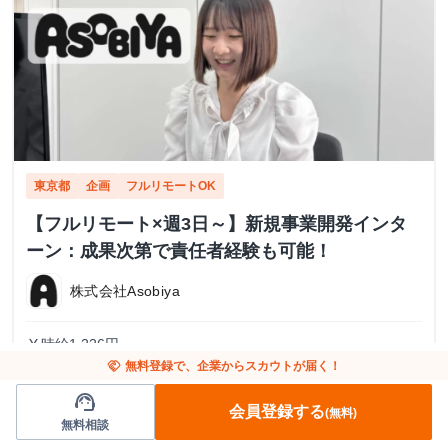
東京都
企画
フルリモートOK
【フルリモート×週3日～】新規事業開発インタ
ーン：成果次第で責任者経験も可能！
株式会社Asobiya
時給1,226円～
currency_yen
handshake
無料登録で、企業からスカウトが届く！
フルリモート
place
江戸川橋から徒歩3分
train
support_agent
会員登録する
(無料)
週3日〜 / 週24時間〜
calendar_today
無料相談