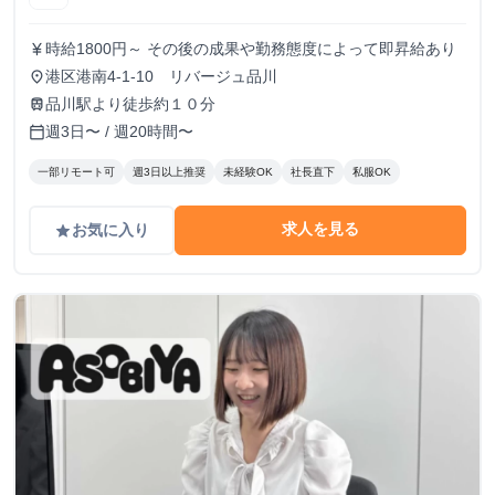
時給1800円～ その後の成果や勤務態度によって即昇給あり
currency_yen
港区港南4-1-10 リバージュ品川
place
品川駅より徒歩約１０分
train
週3日〜 / 週20時間〜
calendar_today
一部リモート可
週3日以上推奨
未経験OK
社長直下
私服OK
求人を見る
お気に入り
grade