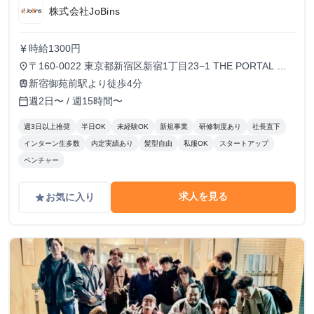
株式会社JoBins
時給1300円
currency_yen
〒160-0022 東京都新宿区新宿1丁目23−1 THE PORTAL 新
place
宿御苑10F
新宿御苑前駅より徒歩4分
train
週2日〜 / 週15時間〜
calendar_today
週3日以上推奨
半日OK
未経験OK
新規事業
研修制度あり
社長直下
インターン生多数
内定実績あり
髪型自由
私服OK
スタートアップ
ベンチャー
求人を見る
お気に入り
grade