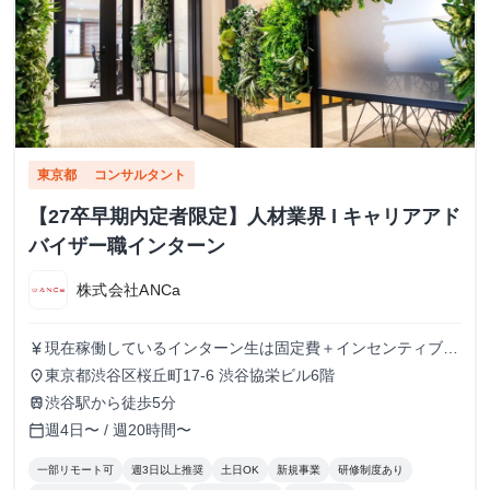
東京都
コンサルタント
【27卒早期内定者限定】人材業界 l キャリアアド
バイザー職インターン
株式会社ANCa
現在稼働しているインターン生は固定費＋インセンティブ＋
currency_yen
交通費支給により 月10万円前後お支払いしています。 ▼条
東京都渋谷区桜丘町17-6 渋谷協栄ビル6階
place
件詳細 固定給（月5万円～）+インセンティブ 【固定給につ
渋谷駅から徒歩5分
train
いて】 稼働時間や面談実施件数、スキル/ポテンシャルに応
週4日〜 / 週20時間〜
calendar_today
じて決定致します。（昇給あり） ※評価制度の詳細は面談
時にもご説明させていただきます。 【インセンティブ】 採
一部リモート可
週3日以上推奨
土日OK
新規事業
研修制度あり
用決定1名あたり5万円を固定給と別途支給します。