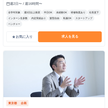
とで、インセンティブが発生する仕組みです。 ▼こんな方
週2日〜 / 週16時間〜
calendar_today
にピッタリ！ ・学生のうちからガッツリ稼ぎたい！ ・成果
に見合った給料が欲しい！ ・成長意欲があり、挑戦する環
全学年対象
週3日以上推奨
半日OK
未経験OK
研修制度あり
社長直下
境を求めている！ あなたの頑張りをしっかり評価し、スピ
インターン生多数
内定実績あり
髪型自由
私服OK
スタートアップ
ーディーな成長と収入アップを支援します！ 私たちと一緒
ベンチャー
に挑戦しましょう！
求人を見る
お気に入り
grade
東京都
企画