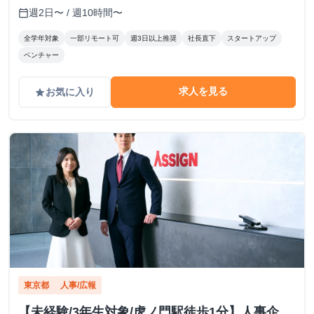
週2日〜 / 週10時間〜
calendar_today
全学年対象
一部リモート可
週3日以上推奨
社長直下
スタートアップ
ベンチャー
求人を見る
お気に入り
grade
東京都
人事/広報
【未経験/3年生対象/虎ノ門駅徒歩1分】人事企