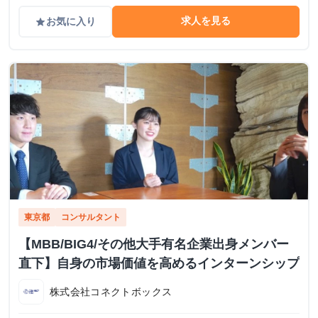
求人を見る
お気に入り
grade
東京都
コンサルタント
【MBB/BIG4/その他大手有名企業出身メンバー
直下】自身の市場価値を高めるインターンシップ
株式会社コネクトボックス