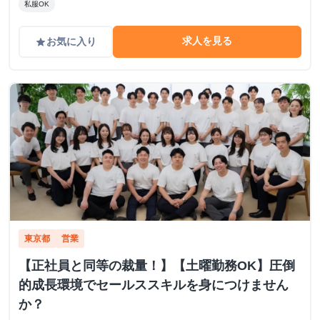
私服OK
求人を見る
お気に入り
grade
東京都
営業
【正社員と同等の裁量！】【土曜勤務OK】圧倒
的成長環境でセールススキルを身につけません
か？