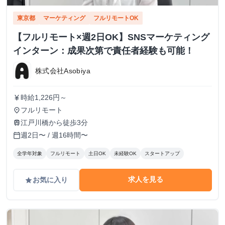
東京都
マーケティング
フルリモートOK
【フルリモート×週2日OK】SNSマーケティング
インターン：成果次第で責任者経験も可能！
株式会社Asobiya
時給1,226円～
currency_yen
フルリモート
place
江戸川橋から徒歩3分
train
週2日〜 / 週16時間〜
calendar_today
全学年対象
フルリモート
土日OK
未経験OK
スタートアップ
求人を見る
お気に入り
grade