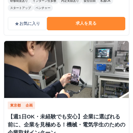
研修制度あり
インターン生多数
内定実績あり
髪型自由
私服OK
スタートアップ
ベンチャー
求人を見る
お気に入り
grade
東京都
企画
【週1日OK・未経験でも安心】企業に選ばれる
前に、企業を見極める！機械・電気学生のための
企業取材インターン