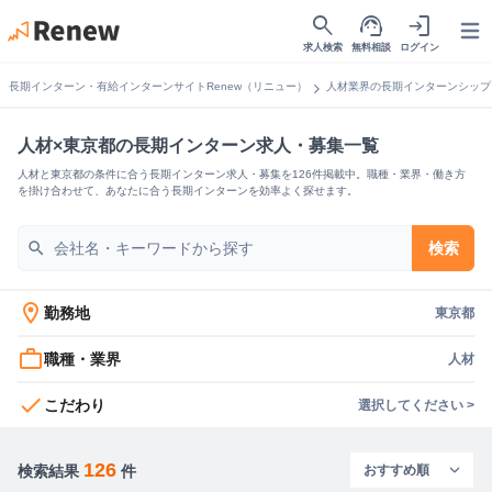
search
support_agent
login
Open
求人検索
無料相談
ログイン
chevron_right
長期インターン・有給インターンサイトRenew（リニュー）
人材業界の長期インターンシップ
人材×東京都の長期インターン求人・募集一覧
人材と東京都の条件に合う長期インターン求人・募集を126件掲載中。職種・業界・働き方
を掛け合わせて、あなたに合う長期インターンを効率よく探せます。
search
検索
location_on
勤務地
東京都
work_outline
職種・業界
人材
check
こだわり
選択してください >
126
検索結果
件