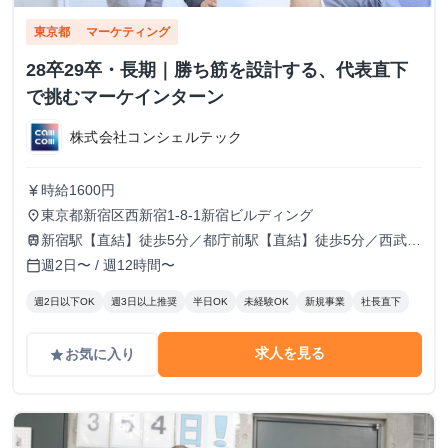
東京都
マーケティング
28卒29卒・長期｜勝ち筋を設計する、代表直下
で挑むマーケインターン
株式会社コンシェルテック
時給1600円
currency_yen
東京都新宿区西新宿1-8-1新宿ビルディング
place
新宿駅【直結】徒歩5分／都庁前駅【直結】徒歩5分／西武新
train
宿駅徒歩10分／西新宿駅徒歩10分
週2日〜 / 週12時間〜
calendar_today
週2日以下OK
週3日以上推奨
半日OK
未経験OK
新規事業
社長直下
求人を見る
お気に入り
grade