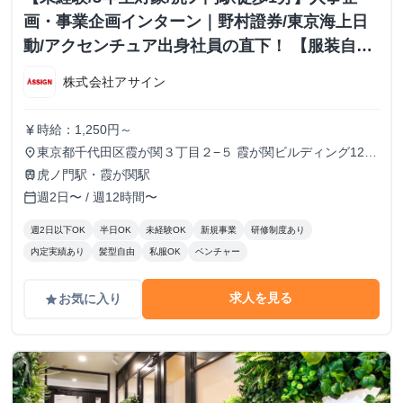
画・事業企画インターン｜野村證券/東京海上日
動/アクセンチュア出身社員の直下！ 【服装自
由・髪型自由・ネイルOK】
株式会社アサイン
時給：1,250円～
currency_yen
東京都千代田区霞が関３丁目２−５ 霞が関ビルディング12
place
階・30階・36階
虎ノ門駅・霞が関駅
train
週2日〜 / 週12時間〜
calendar_today
週2日以下OK
半日OK
未経験OK
新規事業
研修制度あり
内定実績あり
髪型自由
私服OK
ベンチャー
求人を見る
お気に入り
grade