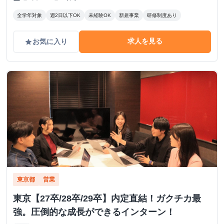
全学年対象
週2日以下OK
未経験OK
新規事業
研修制度あり
求人を見る
お気に入り
grade
東京都
営業
東京【27卒/28卒/29卒】内定直結！ガクチカ最
強。圧倒的な成長ができるインターン！