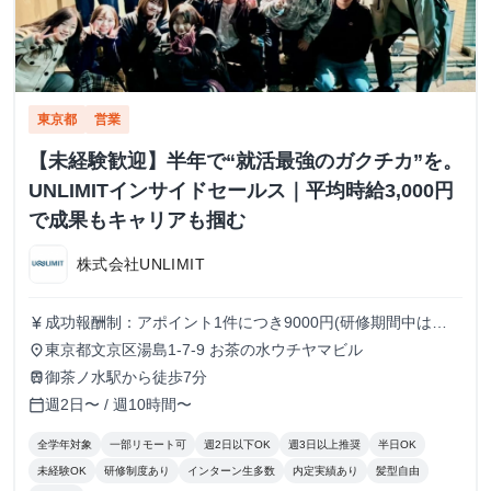
東京都
営業
【未経験歓迎】半年で“就活最強のガクチカ”を。
UNLIMITインサイドセールス｜平均時給3,000円
で成果もキャリアも掴む
株式会社UNLIMIT
成功報酬制：アポイント1件につき9000円(研修期間中は
currency_yen
4500円)
東京都文京区湯島1-7-9 お茶の水ウチヤマビル
place
御茶ノ水駅から徒歩7分
train
週2日〜 / 週10時間〜
calendar_today
全学年対象
一部リモート可
週2日以下OK
週3日以上推奨
半日OK
未経験OK
研修制度あり
インターン生多数
内定実績あり
髪型自由