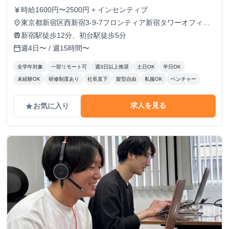
時給1600円〜2500円 + インセンティブ
currency_yen
東京都新宿区西新宿3-9-7フロンティア新宿タワーオフィス
place
3F
新宿駅徒歩12分、初台駅徒歩5分
train
週4日〜 / 週15時間〜
calendar_today
全学年対象
一部リモート可
週3日以上推奨
土日OK
半日OK
未経験OK
研修制度あり
社長直下
髪型自由
私服OK
ベンチャー
求人を見る
お気に入り
grade