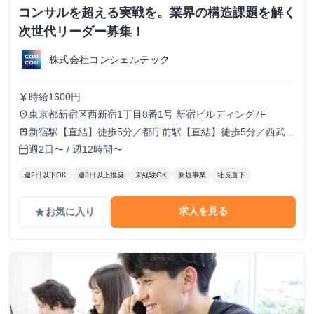
コンサルを超える実戦を。業界の構造課題を解く
次世代リーダー募集！
株式会社コンシェルテック
時給1600円
currency_yen
東京都新宿区西新宿1丁目8番1号 新宿ビルディング7F
place
新宿駅【直結】徒歩5分／都庁前駅【直結】徒歩5分／西武新
train
宿駅徒歩10分／西新宿駅徒歩10分
週2日〜 / 週12時間〜
calendar_today
週2日以下OK
週3日以上推奨
未経験OK
新規事業
社長直下
求人を見る
お気に入り
grade