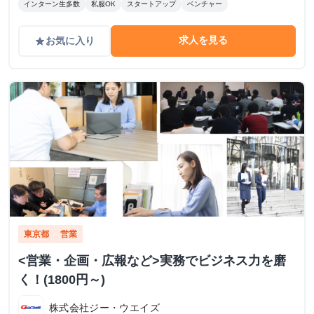
インターン生多数
私服OK
スタートアップ
ベンチャー
求人を見る
お気に入り
grade
東京都
営業
<営業・企画・広報など>実務でビジネス力を磨
く！(1800円～)
株式会社ジー・ウエイズ