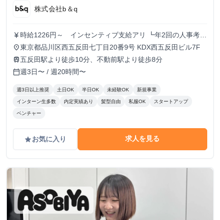
株式会社b＆q
時給1226円～ インセンティブ支給アリ ┗年2回の人事考課
currency_yen
で昇給
東京都品川区西五反田七丁目20番9号 KDX西五反田ビル7F
place
五反田駅より徒歩10分、不動前駅より徒歩8分
train
週3日〜 / 週20時間〜
calendar_today
週3日以上推奨
土日OK
半日OK
未経験OK
新規事業
インターン生多数
内定実績あり
髪型自由
私服OK
スタートアップ
ベンチャー
求人を見る
お気に入り
grade