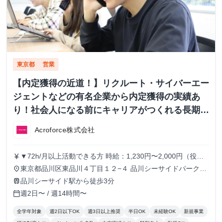
東京都
営業
【内定獲得の近道！】リクルート・サイバーエー
ジェントなどの有名企業から内定獲得の実績あ
り！社会人になる前にキャリアがつくれる長期イ
ンターンシップ！
Acroforce株式会社
▼72h/月以上活動できる方 時給：1,230円〜2,000円（役職
currency_yen
により変動） ▼56h/月以上72h/月未満活動できる方 時給：
東京都品川区東品川４丁目１２−４ 品川シーサイドパークタ
place
1,230円〜1,780円（役職により変動） ▼56h/月未満活動で
ワー 11F
品川シーサイド駅から徒歩3分
train
きる方 時給：1,230円 ※半年に1回ずつ、実績によりインセ
週2日〜 / 週14時間〜
calendar_today
ンティブの支給があります。
全学年対象
週2日以下OK
週3日以上推奨
半日OK
未経験OK
新規事業