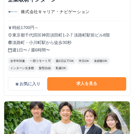
株式会社キャリア・ナビゲーション
時給1700円～
currency_yen
東京都千代田区神田須田町1-2-7 淡路町駅前ビル8階
place
淡路町・小川町駅から徒歩30秒
train
週1日〜 / 週6時間〜
calendar_today
全学年対象
一部リモート可
週2日以下OK
半日OK
未経験OK
インターン生多数
髪型自由
私服OK
求人を見る
お気に入り
grade