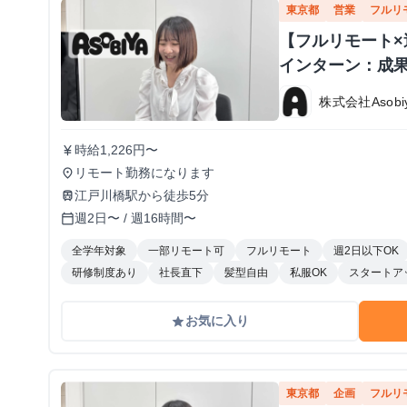
東京都
営業
フルリ
【フルリモート×
インターン：成
株式会社Asobi
時給1,226円〜
currency_yen
リモート勤務になります
place
江戸川橋駅から徒歩5分
train
週2日〜 / 週16時間〜
calendar_today
全学年対象
一部リモート可
フルリモート
週2日以下OK
研修制度あり
社長直下
髪型自由
私服OK
スタートア
お気に入り
grade
東京都
企画
フルリ