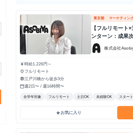
東京都
マーケティン
【フルリモート×
ンターン：成果
株式会社Asobi
時給1,226円～
currency_yen
フルリモート
place
江戸川橋から徒歩3分
train
週2日〜 / 週16時間〜
calendar_today
全学年対象
フルリモート
土日OK
未経験OK
スター
お気に入り
grade