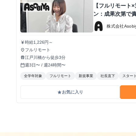
【フルリモート×
ン：成果次第で
株式会社Asobi
時給1,226円～
currency_yen
フルリモート
place
江戸川橋から徒歩3分
train
週3日〜 / 週24時間〜
calendar_today
全学年対象
フルリモート
新規事業
社長直下
スター
お気に入り
grade