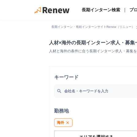
長期インターン検索
｜
プ
chevro
長期インターン・有給インターンサイトRenew（リニュー）
人材×海外の長期インターン求人・募集
人材と海外の条件に合う長期インターン求人・募集を
キーワード
search
勤務地
海外
close