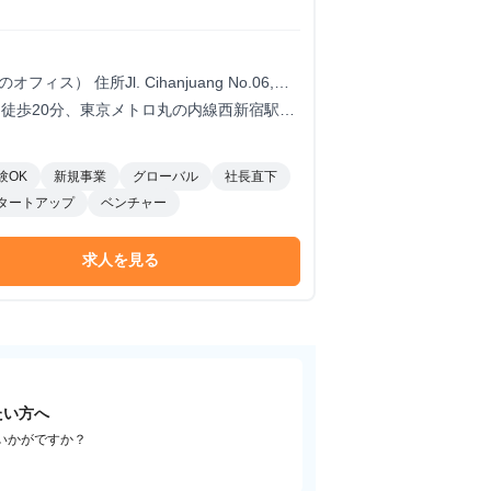
住所Jl. Cihanjuang No.06,
andung Barat, Jawa Barat, Indonesia
徒歩20分、東京メトロ丸の内線西新宿駅よ
験OK
新規事業
グローバル
社長直下
タートアップ
ベンチャー
求人を見る
たい方へ
いかがですか？