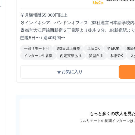
月額報酬55,000円以上
currency_yen
インドネシア、バンドンオフィス（弊社運営日本語学校内のオフィス） 
place
RT.01/RW.08, Cihanjuang, Kec. Parongpong, Kabupaten B
都営大江戸線西新宿５丁目駅より徒歩３分、JR新宿駅より
train
り徒歩10分
週5日〜 / 週40時間〜
calendar_today
一部リモート可
週3日以上推奨
土日OK
半日OK
未経
インターン生多数
内定実績あり
髪型自由
私服OK
ス
お気に入り
grade
もっと多くの求人を見
フルリモートの長期インターンは