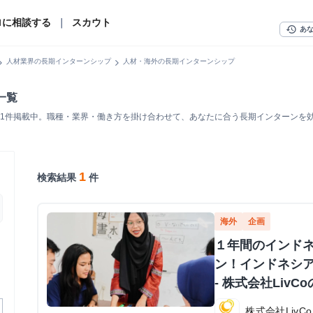
ロに相談する
｜
スカウト
history
あ
n_right
chevron_right
人材業界の長期インターンシップ
人材・海外の長期インターンシップ
一覧
1件掲載中。職種・業界・働き方を掛け合わせて、あなたに合う長期インターンを
1
検索結果
件
海外
企画
１年間のインド
ン！インドネシ
- 株式会社Liv
株式会社LivCo