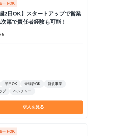
モートOK
週2日OK】スタートアップで営業
果次第で責任者経験も可能！
ya
半日OK
未経験OK
新規事業
ップ
ベンチャー
求人を見る
モートOK