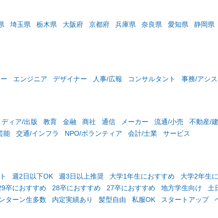
県
埼玉県
栃木県
大阪府
京都府
兵庫県
奈良県
愛知県
静岡県
ター
エンジニア
デザイナー
人事/広報
コンサルタント
事務/アシ
メディア/出版
教育
金融
商社
通信
メーカー
流通/小売
不動産/
芸能
交通/インフラ
NPO/ボランティア
会計/士業
サービス
ト
週2日以下OK
週3日以上推奨
大学1年生におすすめ
大学2年生
29卒におすすめ
28卒におすすめ
27卒におすすめ
地方学生向け
土
ンターン生多数
内定実績あり
髪型自由
私服OK
スタートアップ