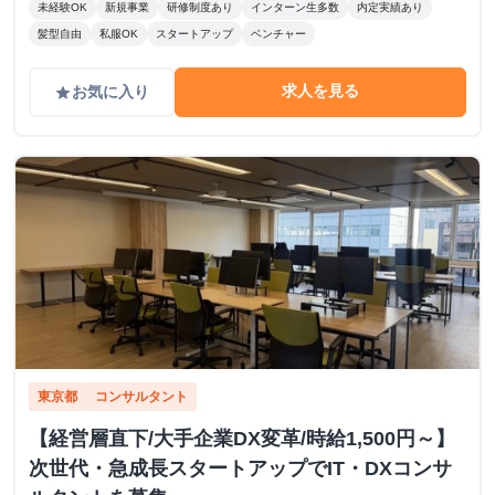
未経験OK
新規事業
研修制度あり
インターン生多数
内定実績あり
髪型自由
私服OK
スタートアップ
ベンチャー
求人を見る
お気に入り
grade
東京都
コンサルタント
【経営層直下/大手企業DX変革/時給1,500円～】
次世代・急成長スタートアップでIT・DXコンサ