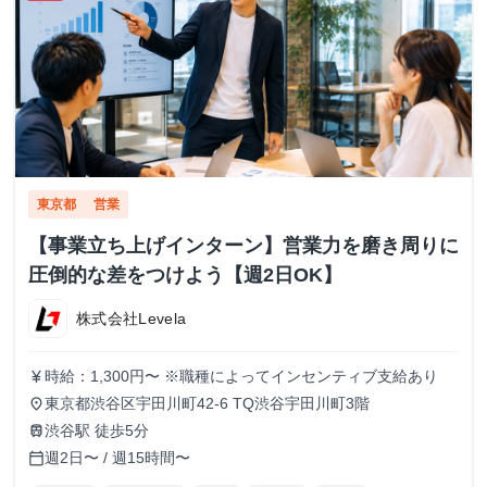
東京都
営業
【事業立ち上げインターン】営業力を磨き周りに
圧倒的な差をつけよう【週2日OK】
株式会社Levela
時給：1,300円〜 ※職種によってインセンティブ支給あり
currency_yen
東京都渋谷区宇田川町42-6 TQ渋谷宇田川町3階
place
渋谷駅 徒歩5分
train
週2日〜 / 週15時間〜
calendar_today