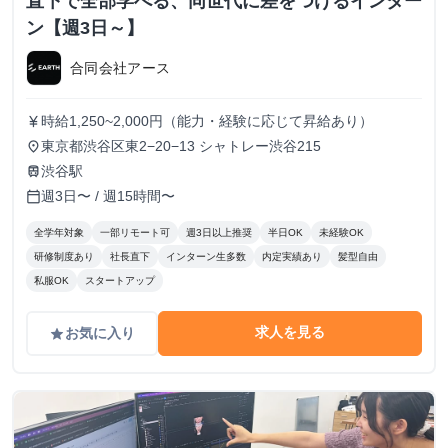
直下で全部学べる、同世代に差をつけるインター
ン【週3日～】
合同会社アース
時給1,250~2,000円（能力・経験に応じて昇給あり）
currency_yen
東京都渋谷区東2−20−13 シャトレー渋谷215
place
渋谷駅
train
週3日〜 / 週15時間〜
calendar_today
全学年対象
一部リモート可
週3日以上推奨
半日OK
未経験OK
研修制度あり
社長直下
インターン生多数
内定実績あり
髪型自由
私服OK
スタートアップ
求人を見る
お気に入り
grade