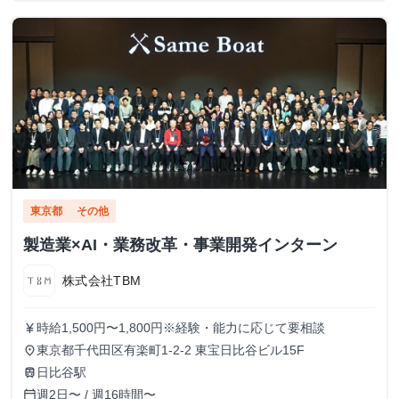
東京都
その他
製造業×AI・業務改革・事業開発インターン
株式会社TBM
時給1,500円〜1,800円※経験・能力に応じて要相談
currency_yen
東京都千代田区有楽町1-2-2 東宝日比谷ビル15F
place
日比谷駅
train
週2日〜 / 週16時間〜
calendar_today