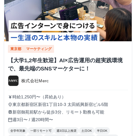
東京都
マーケティング
【大学1,2年生歓迎】AI×広告運用の超実践環境
で、最先端のSNSマーケターに！
株式会社Merc
時給1,250円〜（昇給あり）
currency_yen
東京都新宿区新宿1丁目10-3 太田紙興新宿ビル5階
place
新宿御苑前駅から徒歩3分、リモート勤務も可能
train
週3日〜 / 週20時間〜
calendar_today
全学年対象
一部リモート可
週3日以上推奨
土日OK
半日OK