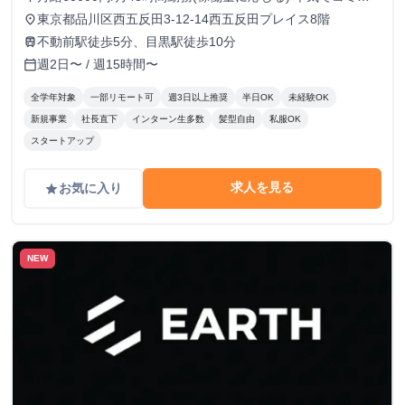
トすれば、学生でも圧倒的な実績と報酬を得られる環境で
東京都品川区西五反田3-12-14西五反田プレイス8階
place
す！
不動前駅徒歩5分、目黒駅徒歩10分
train
週2日〜 / 週15時間〜
calendar_today
全学年対象
一部リモート可
週3日以上推奨
半日OK
未経験OK
新規事業
社長直下
インターン生多数
髪型自由
私服OK
スタートアップ
求人を見る
お気に入り
grade
NEW