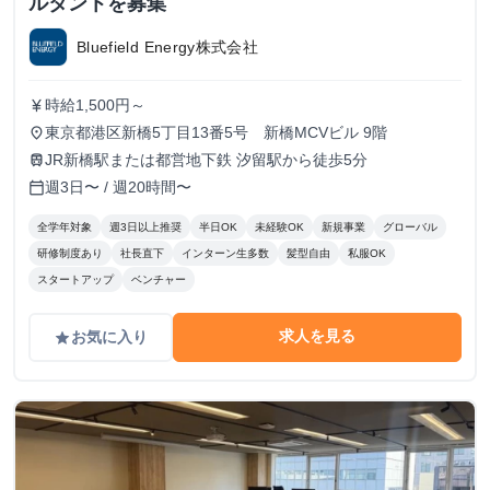
ルタントを募集
Bluefield Energy株式会社
時給1,500円～
currency_yen
東京都港区新橋5丁目13番5号 新橋MCVビル 9階
place
JR新橋駅または都営地下鉄 汐留駅から徒歩5分
train
週3日〜 / 週20時間〜
calendar_today
全学年対象
週3日以上推奨
半日OK
未経験OK
新規事業
グローバル
研修制度あり
社長直下
インターン生多数
髪型自由
私服OK
スタートアップ
ベンチャー
求人を見る
お気に入り
grade