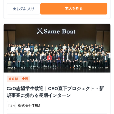
求人を見る
お気に入り
grade
東京都
企画
CxO志望学生歓迎｜CEO直下プロジェクト・新
規事業に携わる長期インターン
株式会社TBM