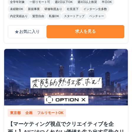
全学年対象
一部リモート可
週2日以下OK
週3日以上推奨
半日OK
未経験OK
新規事業
研修制度あり
社長直下
インターン生多数
内定実績あり
髪型自由
私服OK
スタートアップ
ベンチャー
求人を見る
お気に入り
grade
東京都
企画
フルリモートOK
【マーケティング視点でクリエイティブを企