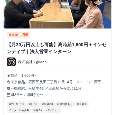
東京都
営業
【月30万円以上も可能】高時給1,600円＋インセ
ンティブ｜法人営業インターン
株式会社DigiMan
時給 1,600円～
currency_yen
東京都品川区西五反田三丁目12番14号 リードシー西五反
place
田ビル7-8階（受付8階）
不動前駅から徒歩4分／目黒駅から徒歩11分
train
週2日〜 / 週8時間〜
calendar_today
週2日以下OK
半日OK
未経験OK
研修制度あり
社長直下
インターン生多数
私服OK
ベンチャー