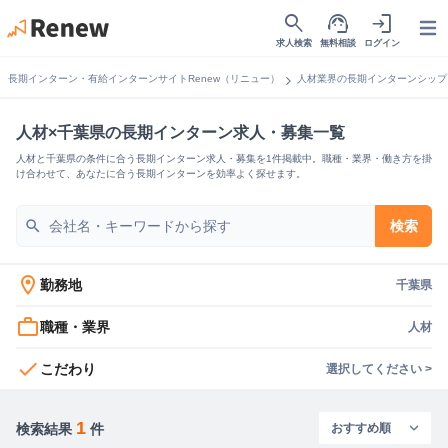
search
support_agent
login
Open
求人検索
無料相談
ログイン
chevron_right
長期インターン・有給インターンサイトRenew（リニュー）
人材業界の長期インターンシップ
人材×千葉県の長期インターン求人・募集一覧
人材と千葉県の条件に合う長期インターン求人・募集を1件掲載中。職種・業界・働き方を掛
け合わせて、あなたに合う長期インターンを効率よく探せます。
search
検索
location_on
勤務地
千葉県
work_outline
職種・業界
人材
check
こだわり
選択してください >
1
検索結果
件