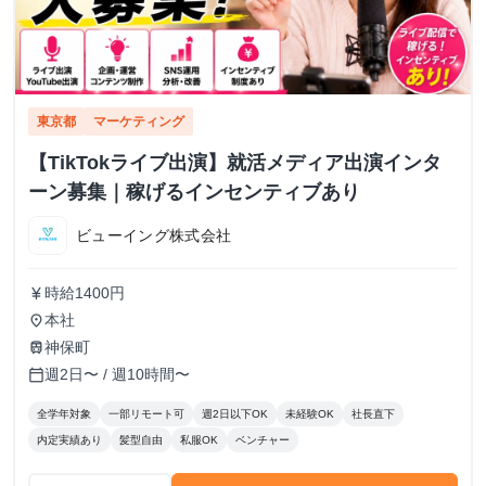
東京都
マーケティング
【TikTokライブ出演】就活メディア出演インタ
ーン募集｜稼げるインセンティブあり
ビューイング株式会社
時給1400円
currency_yen
本社
place
神保町
train
週2日〜 / 週10時間〜
calendar_today
全学年対象
一部リモート可
週2日以下OK
未経験OK
社長直下
内定実績あり
髪型自由
私服OK
ベンチャー