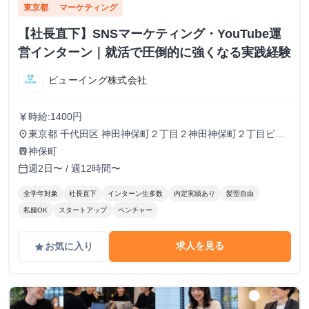
東京都
マーケティング
【社長直下】SNSマーケティング・YouTube運
営インターン｜就活で圧倒的に強くなる実践経験
ビューイング株式会社
時給:1400円
currency_yen
東京都 千代田区 神田神保町２丁目２神田神保町２丁目ビル
place
５０２号室
神保町
train
週2日〜 / 週12時間〜
calendar_today
全学年対象
社長直下
インターン生多数
内定実績あり
髪型自由
私服OK
スタートアップ
ベンチャー
求人を見る
お気に入り
grade