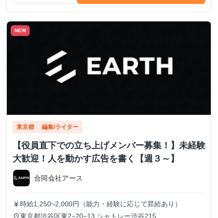
NEW
東京都
編集/ライター
【役員直下での立ち上げメンバー募集！】未経験
大歓迎！人を動かす広告を書く【週３～】
合同会社アース
時給1,250~2,000円（能力・経験に応じて昇給あり）
currency_yen
東京都渋谷区東2−20−13 シャトレー渋谷215
place