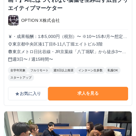
画！】AIにはつくれない価値を生み出す広告クリ
エイティブマーケター
OPTION X株式会社
・成果報酬：1本5,000円（税別）〜 ※10〜15本/月〜想定
currency_yen
※経験、実績、能力等によって変動 ※トライアル期間の場
東京都中央区湊1丁目8-11八丁堀エイトビル3階
place
合変動あり
東京メトロ日比谷線・JR京葉線「八丁堀駅」から徒歩3〜6
train
分
週3日〜 / 週15時間〜
calendar_today
全学年対象
フルリモート
週3日以上推奨
インターン生多数
私服OK
スタートアップ
求人を見る
お気に入り
grade