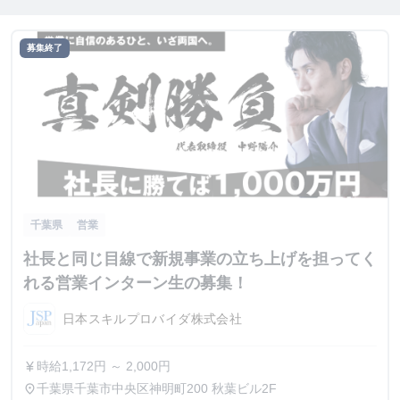
募集終了
千葉県
営業
社長と同じ目線で新規事業の立ち上げを担ってく
れる営業インターン生の募集！
日本スキルプロバイダ株式会社
時給1,172円 ～ 2,000円
currency_yen
千葉県千葉市中央区神明町200 秋葉ビル2F
place