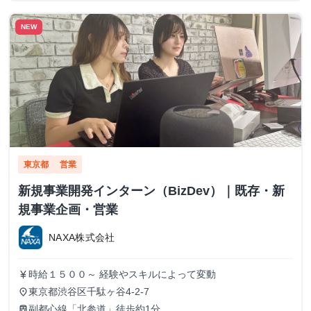
NEW
東京都
営業
新規事業開発インターン（BizDev）｜既存・新
規事業企画・営業
NAXA株式会社
時給１５００～ 経験やスキルによって変動
currency_yen
東京都渋谷区千駄ヶ谷4-2-7
place
副都心線「北参道」徒歩約1分
train