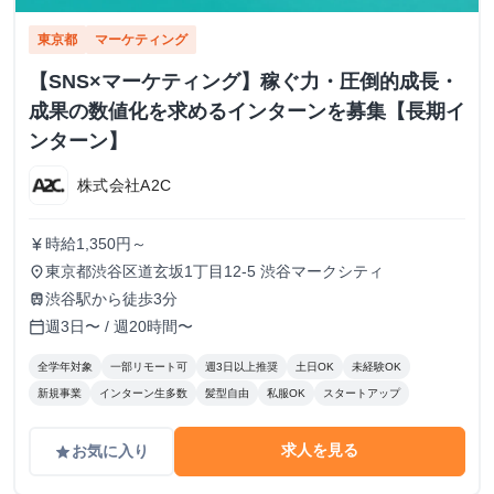
東京都
マーケティング
【SNS×マーケティング】稼ぐ力・圧倒的成長・
成果の数値化を求めるインターンを募集【長期イ
ンターン】
株式会社A2C
時給1,350円～
currency_yen
東京都渋谷区道玄坂1丁目12-5 渋谷マークシティ
place
渋谷駅から徒歩3分
train
週3日〜 / 週20時間〜
calendar_today
全学年対象
一部リモート可
週3日以上推奨
土日OK
未経験OK
新規事業
インターン生多数
髪型自由
私服OK
スタートアップ
求人を見る
お気に入り
grade