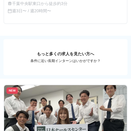
千葉中央駅東口から徒歩約3分
train
週3日〜 / 週20時間〜
calendar_today
もっと多くの求人を見たい方へ
条件に近い長期インターンはいかがですか？
NEW