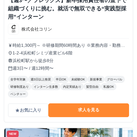
【週3〜／フレックス】新卒採用責任者の直下で
組織づくりに挑む。就活で無双できる“実践型採
用”インターン
株式会社コリン
時給1,300円～ ※研修期間60時間あり ※業務内容・勤務状
currency_yen
況により決定
1-2-4浜松町シミヅ産業ビル6階
place
浜松町駅から徒歩8分
train
週3日〜 / 週12時間〜
calendar_today
全学年対象
週3日以上推奨
半日OK
未経験OK
新規事業
グローバル
研修制度あり
インターン生多数
内定実績あり
髪型自由
私服OK
ベンチャー
求人を見る
お気に入り
grade
NEW