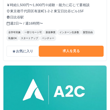
時給1,500円〜1,800円※経験・能力に応じて要相談
currency_yen
東京都千代田区有楽町1-2-2 東宝日比谷ビル15F
place
日比谷駅
train
週2日〜 / 週16時間〜
calendar_today
全学年対象
一部リモート可
新規事業
インターン生多数
髪型自由
私服OK
スタートアップ
ベンチャー
求人を見る
お気に入り
grade