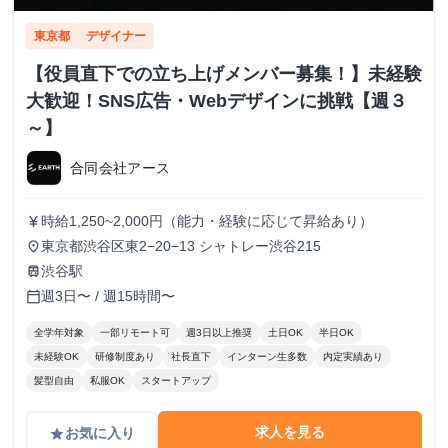
東京都
デザイナー
【役員直下での立ち上げメンバー募集！】未経験
大歓迎！SNS広告・Webデザインに挑戦【週３
～】
合同会社アース
時給1,250~2,000円（能力・経験に応じて昇給あり）
currency_yen
東京都渋谷区東2−20−13 シャトレー渋谷215
place
渋谷駅
train
週3日〜 / 週15時間〜
calendar_today
全学年対象
一部リモート可
週3日以上推奨
土日OK
半日OK
未経験OK
研修制度あり
社長直下
インターン生多数
内定実績あり
髪型自由
私服OK
スタートアップ
求人を見る
お気に入り
grade