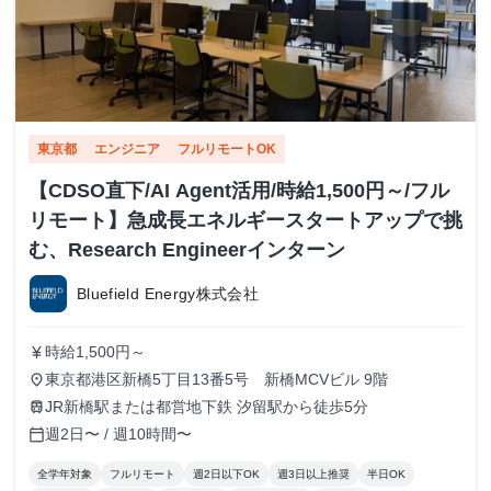
東京都
エンジニア
フルリモートOK
【CDSO直下/AI Agent活用/時給1,500円～/フル
リモート】急成長エネルギースタートアップで挑
む、Research Engineerインターン
Bluefield Energy株式会社
時給1,500円～
currency_yen
東京都港区新橋5丁目13番5号 新橋MCVビル 9階
place
JR新橋駅または都営地下鉄 汐留駅から徒歩5分
train
週2日〜 / 週10時間〜
calendar_today
全学年対象
フルリモート
週2日以下OK
週3日以上推奨
半日OK