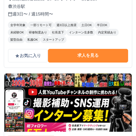
渋谷駅
train
週3日〜 / 週15時間〜
calendar_today
全学年対象
一部リモート可
週3日以上推奨
土日OK
半日OK
未経験OK
研修制度あり
社長直下
インターン生多数
内定実績あり
髪型自由
私服OK
スタートアップ
求人を見る
お気に入り
grade