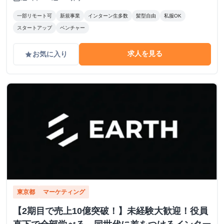
一部リモート可
新規事業
インターン生多数
髪型自由
私服OK
スタートアップ
ベンチャー
求人を見る
お気に入り
grade
東京都
マーケティング
【2期目で売上10億突破！】未経験大歓迎！役員