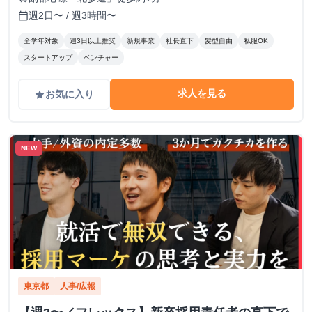
週2日〜 / 週3時間〜
calendar_today
全学年対象
週3日以上推奨
新規事業
社長直下
髪型自由
私服OK
スタートアップ
ベンチャー
求人を見る
お気に入り
grade
NEW
東京都
人事/広報