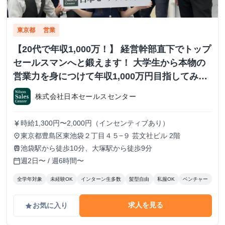
東京都
営業
【20代で年収1,000万！】 経営幹部直下でトップ
セールスマンへと鍛えます！ 大学生から本物の
営業力を身につけて年収1,000万円目指してみま
せんか？ ※当社直結内定あり #学歴不問 #未経験
株式会社日本セールスセンター
可 #1.2年生可 - 株式会社日本セールスセンター
の長期・有給インターンシップ
時給1,300円〜2,000円（インセンティブあり）
currency_yen
東京都豊島区東池袋２丁目４５−９ 芸文社ビル 2階
place
池袋駅から徒歩10分、大塚駅から徒歩9分
train
週2日〜 / 週6時間〜
calendar_today
全学年対象
未経験OK
インターン生多数
髪型自由
私服OK
ベンチャー
求人を見る
お気に入り
grade