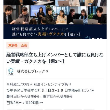
東京都
企画
経営戦略部立ち上げメンバーとして誰にも負けな
い実績・ガクチカを【週2〜】
株式会社プレックス
時給1,700円～ 別途インセンティブあり
currency_yen
中央区日本橋本石町３丁目３−１６ 日本橋室町ビル 4F
place
神田駅から徒歩6分、東京駅から徒歩9分
train
週2日〜 / 週10時間〜
calendar_today