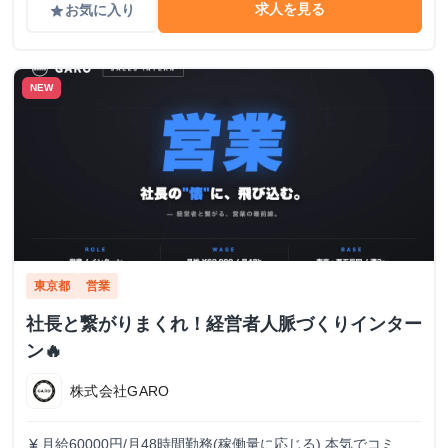
求人を見る
お気に入り
grade
NEW
東京都
営業
社長と繋がりまくれ！経営者人脈づくりインター
ン🔥
株式会社GARO
月給60000円/月48時間勤務(稼働量に応じる) 本気でコミッ
currency_yen