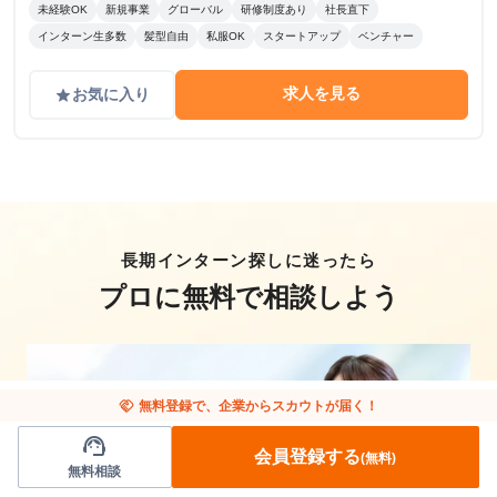
未経験OK
新規事業
グローバル
研修制度あり
社長直下
インターン生多数
髪型自由
私服OK
スタートアップ
ベンチャー
求人を見る
お気に入り
grade
長期インターン探しに迷ったら
プロに無料で相談しよう
handshake
無料登録で、企業からスカウトが届く！
support_agent
会員登録する
(無料)
無料相談