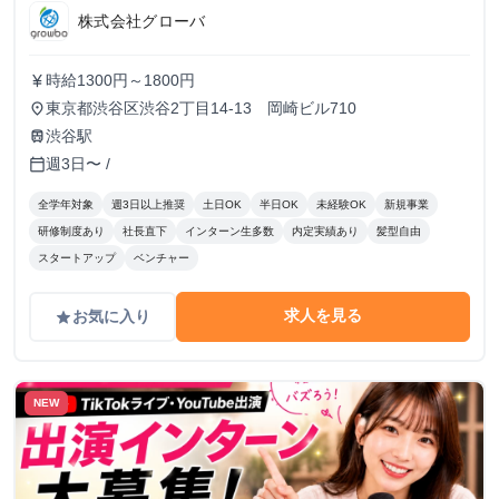
株式会社グローバ
時給1300円～1800円
currency_yen
東京都渋谷区渋谷2丁目14-13 岡崎ビル710
place
渋谷駅
train
週3日〜 /
calendar_today
全学年対象
週3日以上推奨
土日OK
半日OK
未経験OK
新規事業
研修制度あり
社長直下
インターン生多数
内定実績あり
髪型自由
スタートアップ
ベンチャー
求人を見る
お気に入り
grade
NEW