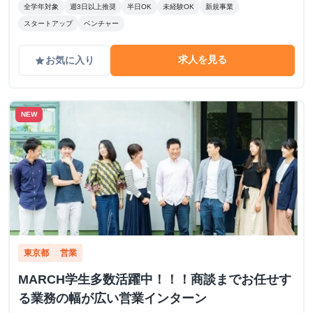
全学年対象
週3日以上推奨
半日OK
未経験OK
新規事業
スタートアップ
ベンチャー
求人を見る
お気に入り
grade
NEW
東京都
営業
MARCH学生多数活躍中！！！商談までお任せす
る業務の幅が広い営業インターン