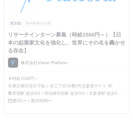
東京都
マーケティング
リサーチインターン募集（時給1500円～）【日
本の起業家文化を強化し、世界にその名を轟かせ
る存在】
株式会社Vision Platform
時給1500円～
currency_yen
東京都渋谷区千駄ヶ谷三丁目16番5号北参道ゲート 8F
place
原宿駅 徒歩9分 / 明治神宮前駅 徒歩9分 / 北参道駅 徒歩5分 /
train
千駄ヶ谷駅 徒歩10分
週3日〜 / 週20時間〜
calendar_today