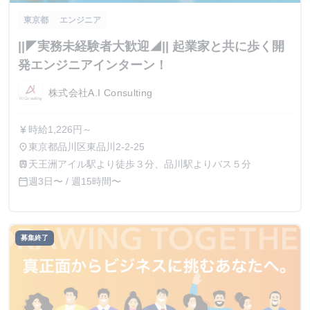
東京都
エンジニア
||◤実務未経験者大歓迎◢|| 起業家と共に歩く開
発エンジニアインターン！
株式会社A.I Consulting
時給1,226円～
currency_yen
東京都品川区東品川2-2-25
place
天王洲アイル駅より徒歩３分、品川駅よりバス５分
train
週3日〜 / 週15時間〜
calendar_today
募集終了