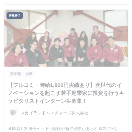
募集終了
東京都
企画
【フルコミ・時給1,800円実績あり】次世代のイ
ノベーションを起こす若手起業家に投資を行うキ
ャピタリストインターン生募集！
スカイランドベンチャーズ株式会社
時給1,200円〜 ＜下記経験や勉強経験があられる方に関して
currency_yen