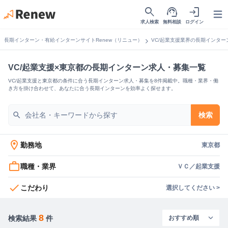
search
support_agent
login
Open
求人検索
無料相談
ログイン
chevron_right
長期インターン・有給インターンサイトRenew（リニュー）
VC/起業支援業界の長期インター
VC/起業支援×東京都の長期インターン求人・募集一覧
VC/起業支援と東京都の条件に合う長期インターン求人・募集を8件掲載中。職種・業界・働
き方を掛け合わせて、あなたに合う長期インターンを効率よく探せます。
search
検索
location_on
勤務地
東京都
work_outline
職種・業界
ＶＣ／起業支援
check
こだわり
選択してください >
8
検索結果
件