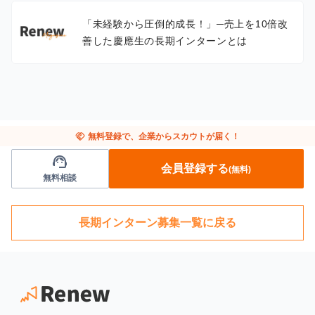
「未経験から圧倒的成長！」─売上を10倍改
善した慶應生の長期インターンとは
handshake
無料登録で、企業からスカウトが届く！
support_agent
会員登録する
(無料)
無料相談
長期インターン募集一覧に戻る