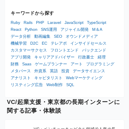
キーワードから探す
Ruby
Rails
PHP
Laravel
JavaScript
TypeScript
React
Python
SNS運用
アジャイル開発
M＆A
データ分析
動画編集
SEO
オウンドメディア
機械学習
D2C
EC
テレアポ
インサイドセールス
カスタマーサクセス
フロントエンド
バックエンド
アプリ開発
キャリアアドバイザー
行政書士
経理
財務
Saas
ゲームプランナー
アート
プログラミング
メタバース
外資系
英語
投資
データサイエンス
アナリスト
キャピタリスト
Webマーケティング
リスティング広告
Web制作
SQL
VC/起業支援・東京都の長期インターンに
関する記事・体験談
VC・ベンチャーキャピタル領域で人気の長