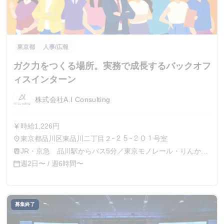
東京都
人事/広報
ガク力をつくる場所。実務で成長するバックオフ
ィスインターン
株式会社A.I Consulting
時給1,226円
currency_yen
東京都品川区東品川二丁目２ｰ２５ｰ２０１号室
place
JR・京急 品川駅からバス5分／東京モノレール・りんかい
train
線 天王洲アイル駅 徒歩5分
週2日〜 / 週6時間〜
calendar_today
募集終了