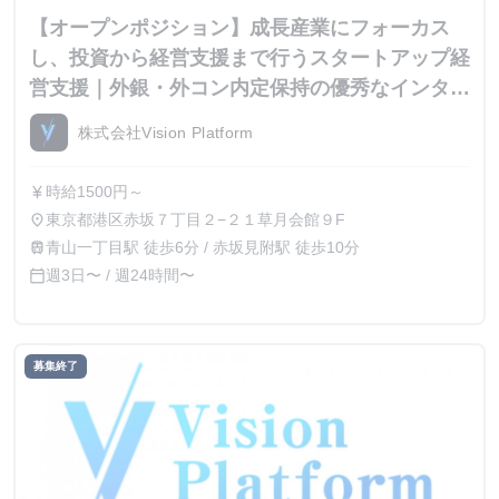
【オープンポジション】成長産業にフォーカス
し、投資から経営支援まで行うスタートアップ経
営支援｜外銀・外コン内定保持の優秀なインター
ン生が集結
株式会社Vision Platform
時給1500円～
currency_yen
東京都港区赤坂７丁目２−２１草月会館９F
place
青山一丁目駅 徒歩6分 / 赤坂見附駅 徒歩10分
train
週3日〜 / 週24時間〜
calendar_today
募集終了