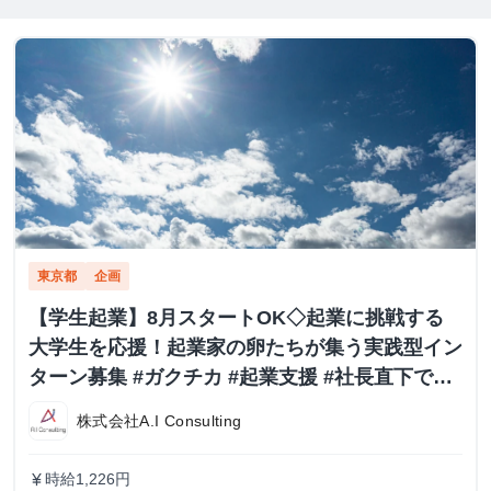
東京都
企画
【学生起業】8月スタートOK◇起業に挑戦する
大学生を応援！起業家の卵たちが集う実践型イン
ターン募集 #ガクチカ #起業支援 #社長直下で経
営を学ぶ
株式会社A.I Consulting
時給1,226円
currency_yen