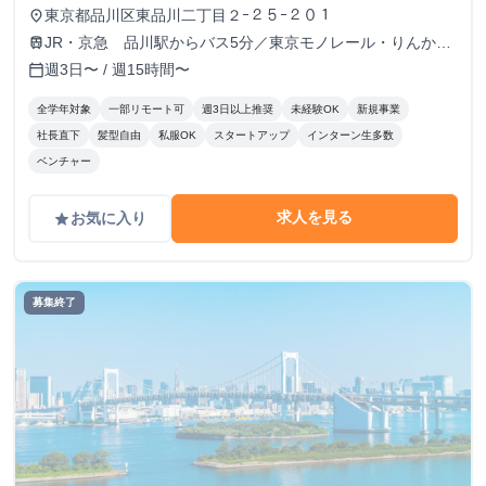
東京都品川区東品川二丁目２ｰ２５ｰ２０１
place
JR・京急 品川駅からバス5分／東京モノレール・りんかい
train
線 天王洲アイル駅 徒歩3分
週3日〜 / 週15時間〜
calendar_today
全学年対象
一部リモート可
週3日以上推奨
未経験OK
新規事業
社長直下
髪型自由
私服OK
スタートアップ
インターン生多数
ベンチャー
求人を見る
お気に入り
grade
募集終了