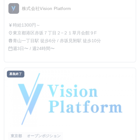
株式会社Vision Platform
時給1300円～
currency_yen
東京都港区赤坂７丁目２−２１草月会館９F
place
青山一丁目駅 徒歩6分 / 赤坂見附駅 徒歩10分
train
週3日〜 / 週24時間〜
calendar_today
募集終了
東京都
オープンポジション