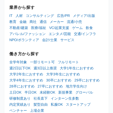
業界から探す
IT
人材
コンサルティング
広告/PR
メディア/出版
教育
金融
商社
通信
メーカー
流通/小売
不動産/建築
医療/福祉
VC/起業支援
ゲーム
飲食
アパレル/ファッション
エンタメ/芸能
交通/インフラ
NPO/ボランティア
会計/士業
サービス
働き方から探す
全学年対象
一部リモート可
フルリモート
週2日以下OK
週3日以上推奨
大学1年生におすすめ
大学2年生におすすめ
大学3年生におすすめ
大学4年生におすすめ
30卒におすすめ
29卒におすすめ
28卒におすすめ
27卒におすすめ
地方学生向け
土日OK
半日OK
未経験OK
新規事業
グローバル
研修制度あり
社長直下
インターン生多数
内定実績あり
髪型自由
私服OK
スタートアップ
ベンチャー
上場企業