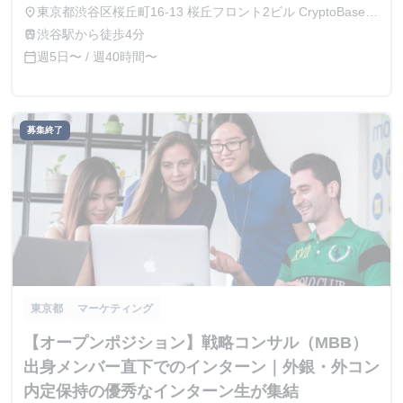
は時給アップを検討します！＞ ・法学部に在籍していて会
東京都渋谷区桜丘町16-13 桜丘フロント2ビル CryptoBase
place
社法を勉強している ・商学部に在籍中、もしくは自主的に
5F
渋谷駅から徒歩4分
train
簿記など会計を勉強している ・その他自主的な経験で、企
週5日〜 / 週40時間〜
calendar_today
業分析能力がある
募集終了
東京都
マーケティング
【オープンポジション】戦略コンサル（MBB）
出身メンバー直下でのインターン｜外銀・外コン
内定保持の優秀なインターン生が集結