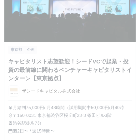
東京都
企画
キャピタリスト志望歓迎！シードVCで起業・投
資の最前線に関わるベンチャーキャピタリストイ
ンターン【東京拠点】
ザシードキャピタル株式会社
月給制75,000円/ 月48時間（試用期間中50,000円/月40時
currency_yen
間） 時給制1,226円-
〒150-0031 東京都渋谷区桜丘町23-3 篠田ビル3階
place
渋谷駅徒歩7分
train
週2日〜 / 週15時間〜
calendar_today