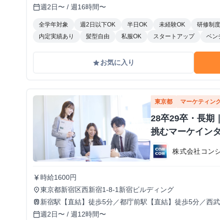
週2日〜 / 週16時間〜
calendar_today
全学年対象
週2日以下OK
半日OK
未経験OK
研修制
内定実績あり
髪型自由
私服OK
スタートアップ
ベン
お気に入り
grade
東京都
マーケティン
28卒29卒・長
挑むマーケイン
株式会社コン
時給1600円
currency_yen
東京都新宿区西新宿1-8-1新宿ビルディング
place
新宿駅【直結】徒歩5分／都庁前駅【直結】徒歩5分／西武
train
週2日〜 / 週12時間〜
calendar_today