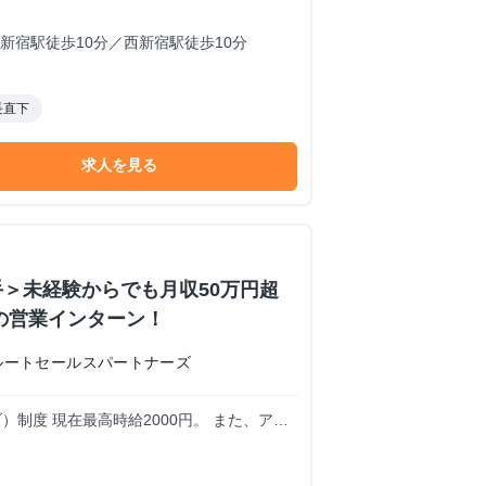
新宿駅徒歩10分／西新宿駅徒歩10分
長直下
求人を見る
＞未経験からでも月収50万円超
の営業インターン！
ルートセールスパートナーズ
ィブ）制度 現在最高時給2000円。 また、アポ
す。 上限はないため結果を出した分だけ還元され