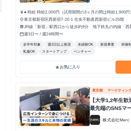
● 時給 時給2,000円（試用期間の3ヶ月の間は時給1,9
currency_yen
り！！ ● 勤務時間 9:30～18:30 ※月曜のみ10:30～19:30 ※実働8時間 ※原則残業なし 週5日でがっつ
東京都新宿区西新宿7-20-1 住友不動産西新宿ビル25階
place
り稼ぎたい人 / 週3~4日でもしっかり働きたい人 どちら
JR線「新宿」駅西口から徒歩約9分 地下鉄丸の内線「西
train
週3日〜 / 週24時間〜
calendar_today
全学年対象
週3日以上推奨
未経験OK
新規事業
研修
私服OK
スタートアップ
ベンチャー
お気に入り
grade
東京都
マーケティン
【大学1,2年生
最先端のSNSマ
株式会社Merc