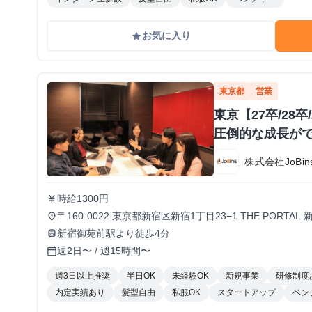
お気に入り
grade
東京都
営業
東京【27卒/28
圧倒的な成長が
株式会社JoBin
時給1300円
currency_yen
〒160-0022 東京都新宿区新宿1丁目23−1 THE PORTAL
place
新宿御苑前駅より徒歩4分
train
週2日〜 / 週15時間〜
calendar_today
週3日以上推奨
半日OK
未経験OK
新規事業
研修制度
内定実績あり
髪型自由
私服OK
スタートアップ
ベン