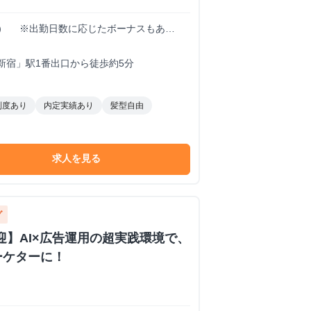
00円） ※出勤日数に応じたボーナスもあ
も大歓迎！！！
新宿」駅1番出口から徒歩約5分
制度あり
内定実績あり
髪型自由
求人を見る
グ
歓迎】AI×広告運用の超実践環境で、
ーケターに！