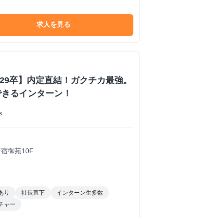
求人を見る
卒/29卒】内定直結！ガクチカ最強。
できるインターン！
s
 新宿御苑10F
あり
社長直下
インターン生多数
チャー