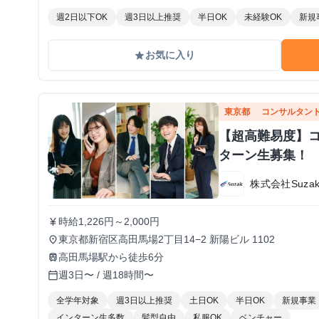
週2日以下OK
週3日以上推奨
半日OK
未経験OK
新規
お気に入り
grade
東京都
コンサルタン
【超高難易度】
ターン生募集！
株式会社Suza
時給1,226円～2,000円
currency_yen
東京都新宿区高田馬場2丁目14−2 新陽ビル 1102
place
高田馬場駅から徒歩6分
train
週3日〜 / 週18時間〜
calendar_today
全学年対象
週3日以上推奨
土日OK
半日OK
新規事業
インターン生多数
髪型自由
私服OK
ベンチャー