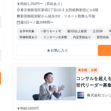
時給1,250円〜（昇給あり）
currency_yen
東京都新宿区新宿1丁目10-3 太田紙興新宿ビル5階
place
新宿御苑前駅から徒歩3分、リモート勤務も可能
train
週3日〜 / 週20時間〜
calendar_today
全学年対象
一部リモート可
週3日以上推奨
土日OK
研修制度あり
インターン生多数
内定実績あり
髪型自由
お気に入り
grade
東京都
企画
コンサルを超え
世代リーダー募
株式会社コン
時給1600円
currency_yen