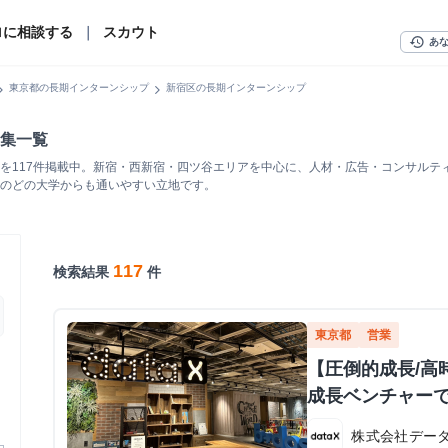
ロに相談する
｜
スカウト
history
あ
n_right
chevron_right
東京都の長期インターンシップ
新宿区の長期インターンシップ
集一覧
を117件掲載中。新宿・西新宿・四ツ谷エリアを中心に、人材・広告・コンサルテ
のどの大学からも通いやすい立地です。
117
検索結果
件
東京都
営業
【圧倒的成長/高時
成長ベンチャー
株式会社データ