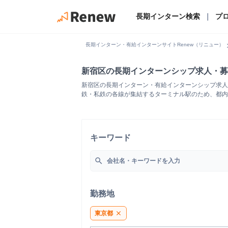
長期インターン検索
｜
プ
chevro
長期インターン・有給インターンサイトRenew（リニュー）
新宿区の長期インターンシップ求人・募
新宿区の長期インターン・有給インターンシップ求人
鉄・私鉄の各線が集結するターミナル駅のため、都内
キーワード
search
勤務地
東京都
close