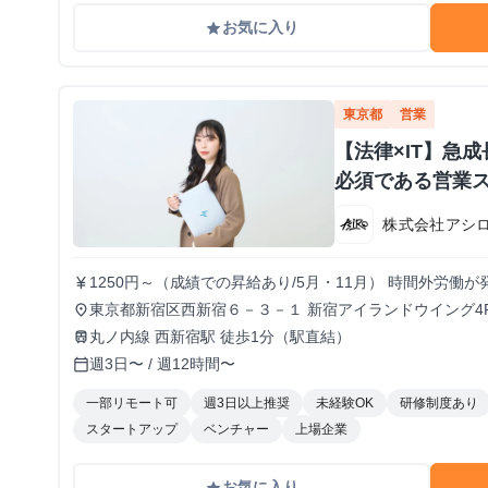
お気に入り
grade
東京都
営業
【法律×IT】急
必須である営業
株式会社アシ
1250円～（成績での昇給あり/5月・11月） 時間外労
currency_yen
たします。
東京都新宿区西新宿６－３－１ 新宿アイランドウイング4F
place
〒160-0023 東京都新宿区西新宿7-22-12泉ホシイチビル
丸ノ内線 西新宿駅 徒歩1分（駅直結）
train
週3日〜 / 週12時間〜
calendar_today
一部リモート可
週3日以上推奨
未経験OK
研修制度あり
スタートアップ
ベンチャー
上場企業
お気に入り
grade