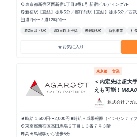
東京都新宿区西新宿1丁目8番1号 新宿ビルディング7F
place
新宿駅【直結】徒歩5分／都庁前駅【直結】徒歩5分／西武
train
週2日〜 / 週12時間〜
calendar_today
週2日以下OK
週3日以上推奨
未経験OK
新規事業
社
お気に入り
grade
東京都
営業
＜内定先は超大手
えも可能！M&A
株式会社アガ
時給 1,500円〜2,000円 ■時給＋成果報酬（インセンテ
currency_yen
イント獲得1件毎に5,000〜20,000円を支給いたしま
東京都新宿区高田馬場２丁目１３番７号３階
place
ます！ ※時給や成果報酬は役職や在籍期間に応じて変動
高田馬場駅から徒歩5分
train