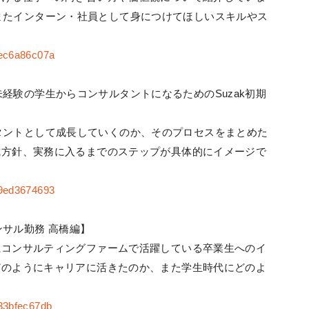
またインターン・社員として身につけてほしいスキルやス
3ec6a86c07a
経験の学生からコンサルタントになるためのSuzak初期
タントとして成長していくのか、そのプロセスをまとめた
育成方針、実務に入るまでのステップが具体的にイメージで
c9ed3674693
サル勤務 高橋編】
資系コンサルティングファームで活躍している卒業生へのイ
がどのようにキャリアに活きたのか、また学生時代にどのよ
433bfec67db