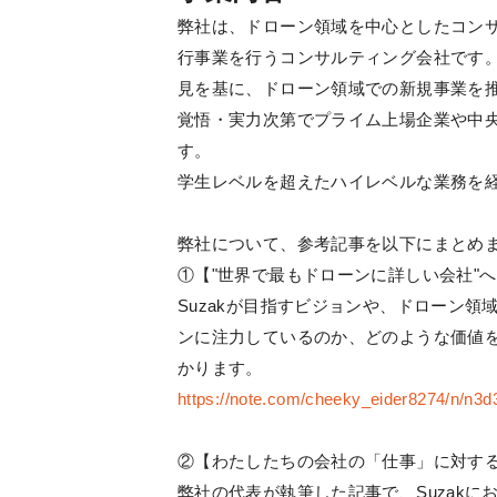
弊社は、ドローン領域を中心としたコン
行事業を行うコンサルティング会社です
見を基に、ドローン領域での新規事業を
覚悟・実力次第でプライム上場企業や中
す。
学生レベルを超えたハイレベルな業務を
弊社について、参考記事を以下にまとめ
①【"世界で最もドローンに詳しい会社"
Suzakが目指すビジョンや、ドローン
ンに注力しているのか、どのような価値
かります。
https://note.com/cheeky_eider8274/n/n3
②【わたしたちの会社の「仕事」に対す
弊社の代表が執筆した記事で、Suzak