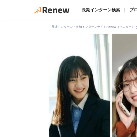
長期インターン検索
｜
プ
chevro
長期インターン・有給インターンサイトRenew（リニュー）