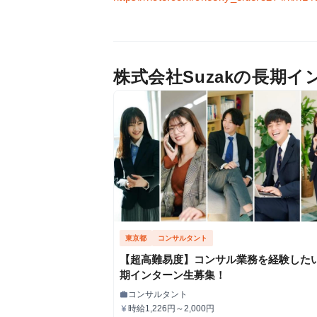
株式会社Suzakの長期
東京都
コンサルタント
【超高難易度】コンサル業務を経験した
期インターン生募集！
コンサルタント
work
職種
時給1,226円～2,000円
currency_yen
給与