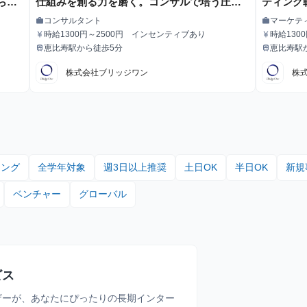
ら本
仕組みを創る力を磨く。コンサルで培う圧倒
ティング
目指し
的なビジネススキルと万全の就活支援！
ろ！！
コンサルタント
マーケテ
work
work
職種
職種
歴不
時給1300円～2500円 インセンティブあり
時給1300
currency_yen
currency_yen
給与
給与
セール
恵比寿駅から徒歩5分
恵比寿駅
train
train
最寄駅
最寄駅
プ
株式会社ブリッジワン
株
ィング
全学年対象
週3日以上推奨
土日OK
半日OK
新規
ベンチャー
グローバル
ビス
ザーが、あなたにぴったりの長期インター