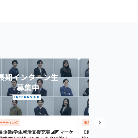
chevron_right
ーケティング
東京都
営業
長企業/学生就活支援充実◢◤マーケ
【超成長企業】 この急成