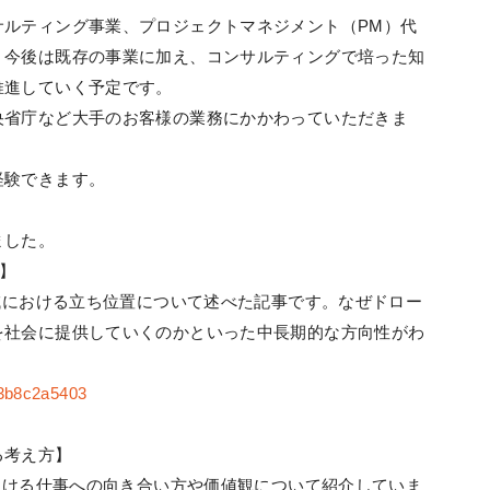
サルティング事業、プロジェクトマネジメント（PM）代
。今後は既存の事業に加え、コンサルティングで培った知
推進していく予定です。
央省庁など大手のお客様の業務にかかわっていただきま
経験できます。
ました。
へ】
領域における立ち位置について述べた記事です。なぜドロー
を社会に提供していくのかといった中長期的な方向性がわ
d3b8c2a5403
る考え方】
における仕事への向き合い方や価値観について紹介していま