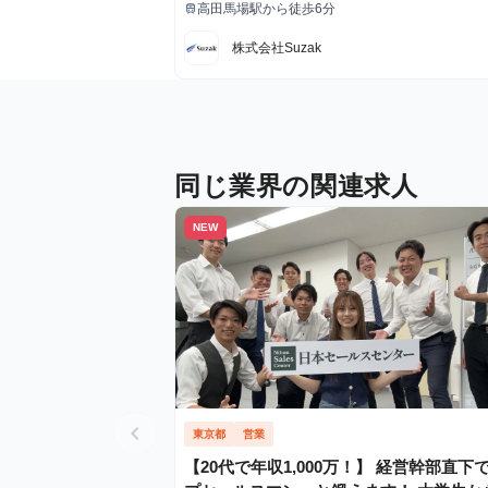
高田馬場駅から徒歩6分
train
最寄駅
株式会社Suzak
同じ業界の関連求人
NEW
chevron_left
東京都
営業
【20代で年収1,000万！】 経営幹部直下