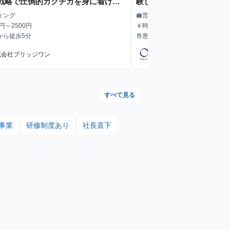
戦略で圧倒的ガクチカを身に着け
験し 「就活の常識」を打
れ。
ィング
営業
work
職種
円～2500円
時給1300〜＋インセンティブ
currency_yen
給与
から徒歩5分
恵比寿駅から徒歩7分
train
最寄駅
式会社ブリッジワン
株式会社ブリッジワン
すべて見る
事業
研修制度あり
社長直下