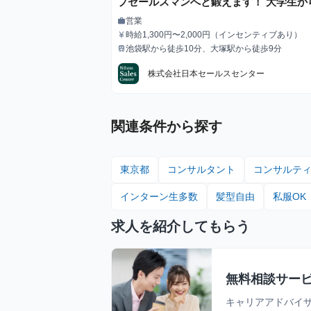
プセールスマンへと鍛えます！ 大学生か
物の営業力を身につけて年収1,000万円
営業
work
職種
てみませんか？ ※当社直結内定あり #学
時給1,300円〜2,000円（インセンティブあり）
currency_yen
給与
問 #未経験可 #1.2年生可 - 株式会社日本
池袋駅から徒歩10分、大塚駅から徒歩9分
train
最寄駅
スセンターの長期・有給インターンシッ
株式会社日本セールスセンター
関連条件から探す
東京都
コンサルタント
コンサルテ
インターン生多数
髪型自由
私服OK
求人を紹介してもらう
無料相談サー
キャリアアドバイ