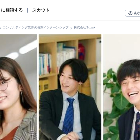
ロに相談する
｜
スカウト
history
あ
n_right
chevron_right
コンサルティング業界の長期インターンシップ
株式会社Suzak